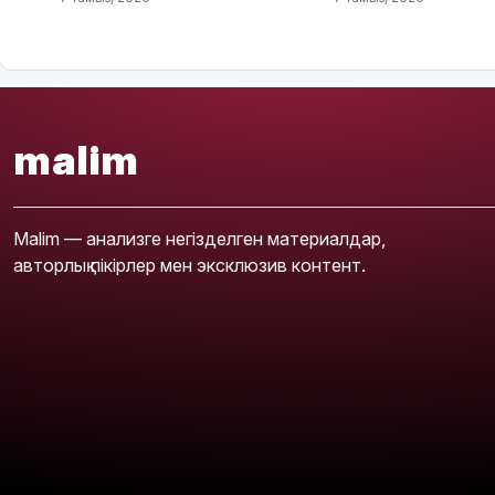
malim
Malim — анализге негізделген материалдар,
авторлық пікірлер мен эксклюзив контент.