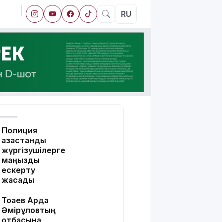
RU
Полиция
қазақстандық
жүргізушілерге
маңызды
ескерту
жасады
Тоқаев Ардақ
Әмірқұловтың
отбасына