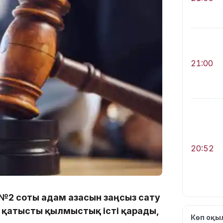
21:00
20:52
№2 соты адам ағзасын заңсыз сату
а қатысты қылмыстық істі қарады,
Көп оқ