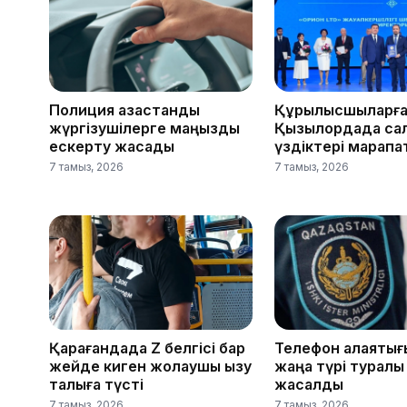
Полиция қазақстандық
Құрылысшыларға 
жүргізушілерге маңызды
Қызылордада са
ескерту жасады
үздіктері марап
7 тамыз, 2026
7 тамыз, 2026
Қарағандада Z белгісі бар
Телефон алаяқты
жейде киген жолаушы қызу
жаңа түрі туралы
талқыға түсті
жасалды
7 тамыз, 2026
7 тамыз, 2026