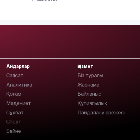
13:08
Айдарлар
Қызмет
Саясат
Біз туралы
Аналитика
Жарнама
Қоғам
Байланыс
12:35
Мәдениет
Құпиялылық
Сұхбат
Пайдалану ережесі
Спорт
Бейне