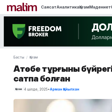
Саясат
Аналитика
Қоғам
Мәдениет
Басты
Қоғам
Ақтөбе тұрғыны бүйрег
сатпақ болған
4 шілде, 2025
•
Арман Қайыпхан
Қоғам