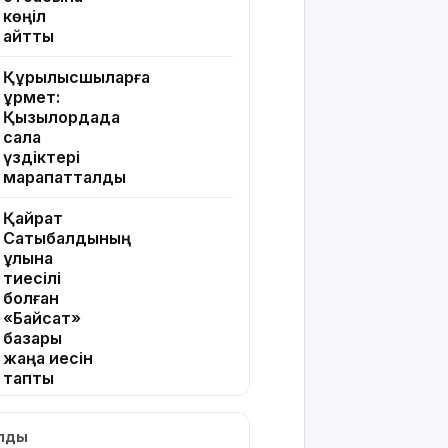
көңіл
айтты
Құрылысшыларға
құрмет:
Қызылордада
сала
үздіктері
марапатталды
Қайрат
Сатыбалдының
ұлына
тиесілі
болған
«Байсат»
базары
жаңа иесін
тапты
Қарағандада
ылды
Z белгісі