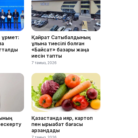
15:04
құрмет:
Қайрат Сатыбалдының
ла
ұлына тиесілі болған
атталды
«Байсат» базары жаңа
иесін тапты
7 тамыз, 2026
14:10
ғының
Қазақстанда қияр, картоп
 ескерту
пен қырыққабат бағасы
арзандады
13:14
7 тамыз, 2026