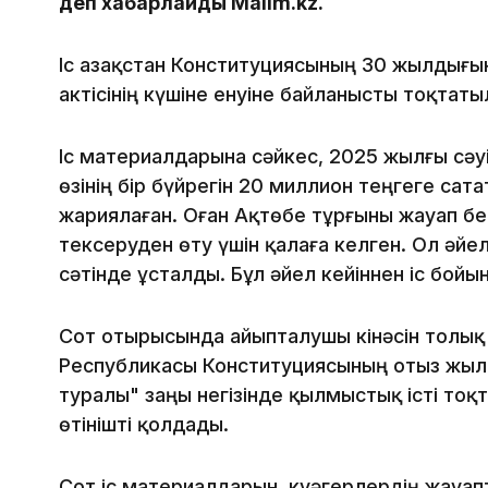
деп хабарлайды Malim.kz.
Іс Қазақстан Конституциясының 30 жылдығ
актісінің күшіне енуіне байланысты тоқтаты
Іс материалдарына сәйкес, 2025 жылғы сә
өзінің бір бүйрегін 20 миллион теңгеге са
жариялаған. Оған Ақтөбе тұрғыны жауап бе
тексеруден өту үшін қалаға келген. Ол әйе
сәтінде ұсталды. Бұл әйел кейіннен іс бой
Сот отырысында айыпталушы кінәсін толық м
Республикасы Конституциясының отыз жы
туралы" заңы негізінде қылмыстық істі тоқ
өтінішті қолдады.
Сот іс материалдарын, куәгерлердің жауа