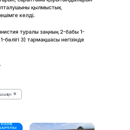
йыпталушыны қылмыстық
16:34
ешімге келді.
Амнистия туралы заңның 2-бабы 1-
1-бөлігі 3) тармақшасы негізінде
16:33
.
16:01
шыққан
0
15:33