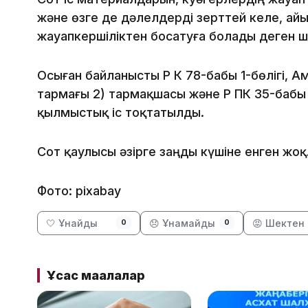
және өзге де дәлелдерді зерттей келе, а
жауапкершіліктен босатуға болады деген ш
Осыған байланысты ҚР ҚК 78-бабы 1-бөлігі, 
тармағы 2) тармақшасы және ҚР ҚПК 35-бабы 
қылмыстық іс тоқтатылды.
Сот қаулысы әзірге заңды күшіне енген жоқ
Фото: pixabay
🤍 Ұнайды
😞 Ұнамайды
😡 Шектен 
0
0
Ұқсас мақалалар