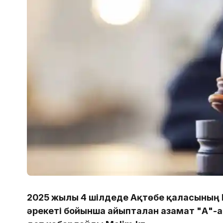
2025 жылғы 4 шілдеде Ақтөбе қаласының 
әрекеті бойынша айыпталған азамат "А"-ғ