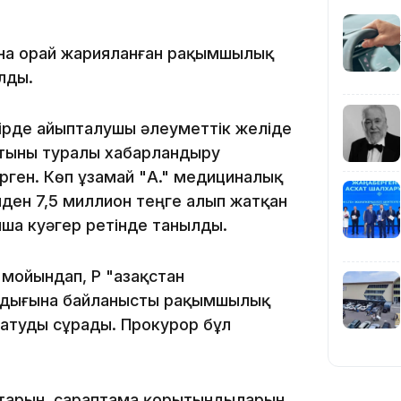
19:39
ына орай жарияланған рақымшылық
лды.
уірде айыпталушы әлеуметтік желіде
татыны туралы хабарландыру
18:45
рген. Көп ұзамай "А." медициналық
лден 7,5 миллион теңге алып жатқан
ынша куәгер ретінде танылды.
ойындап, ҚР "Қазақстан
лдығына байланысты рақымшылық
17:34
татуды сұрады. Прокурор бұл
птарын, сараптама қорытындыларын