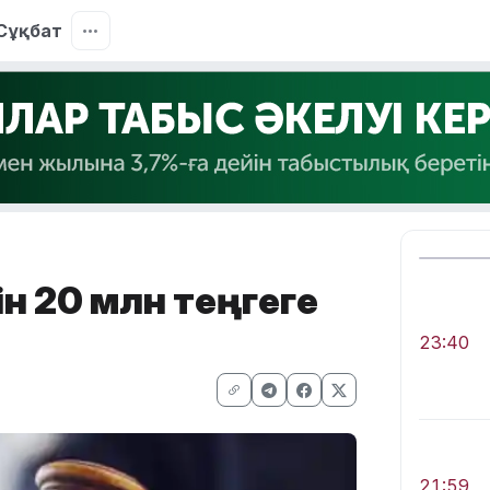
Сұқбат
ін 20 млн теңгеге
23:40
21:59