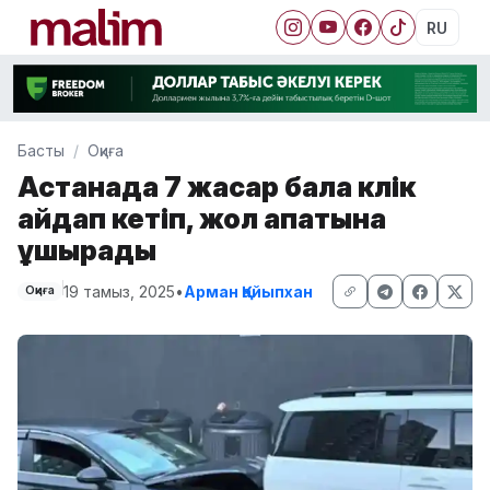
RU
Басты
Оқиға
Астанада 7 жасар бала көлік
айдап кетіп, жол апатына
ұшырады
19 тамыз, 2025
•
Арман Қайыпхан
Оқиға