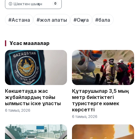
😡 Шектен шыққан
0
#Астана
#жол апаты
#Оқиға
#бала
Ұқсас мақалалар
Көкшетауда жас
Құтқарушылар 3,5 мың
жұбайлардың тойы
метр биіктіктегі
қылмыстық іске ұласты
туристерге көмек
көрсетті
6 тамыз, 2026
6 тамыз, 2026