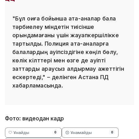
"Бұл оқиға бойынша ата-аналар бала
тәрбиелеу міндетін тиісінше
орындамағаны үшін жауапкершілікке
тартылды. Полиция ата-аналарға
балалардың қауіпсіздігіне көңіл бөлу,
көлік кілттері мен өзге де қауіпті
заттарды қараусыз қалдырмау қажеттігін
ескертеді," – делінген Астана ПД
хабарламасында.
Фото: видеодан кадр
🤍 Ұнайды
😞 Ұнамайды
0
0