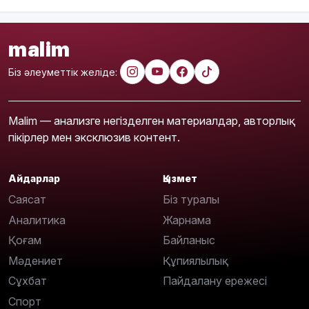
malim
Біз әлеуметтік желіде:
Malim — анализге негізделген материалдар, авторлық
пікірлер мен эксклюзив контент.
Айдарлар
Қызмет
Саясат
Біз туралы
Аналитика
Жарнама
Қоғам
Байланыс
Мәдениет
Құпиялылық
Сұхбат
Пайдалану ережесі
Спорт