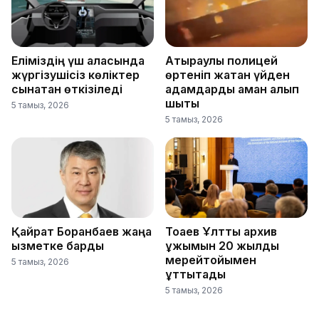
Еліміздің үш қаласында
Атыраулық полицей
жүргізушісіз көліктер
өртеніп жатқан үйден
сынақтан өткізіледі
адамдарды аман алып
шықты
5 тамыз, 2026
5 тамыз, 2026
Қайрат Боранбаев жаңа
Тоқаев Ұлттық архив
қызметке барды
ұжымын 20 жылдық
мерейтойымен
5 тамыз, 2026
құттықтады
5 тамыз, 2026