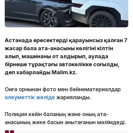
Астанада ересектердің қарауынсыз қалған 7
жасар бала ата-анасының көлігінің кілтін
алып, машинаны от алдырып, аулада
бірнеше тұрақтағы автокөлікке соғылды,
деп хабарлайды Malim.kz.
Оқиға орнынан фото мен бейнематериалдар
әлеуметтік желіде
жарияланды.
Полиция кейін баланың және оның ата-
анасының жеке басын анықтағанын мәлімдеді.