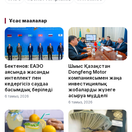
Ұқсас мақалалар
Бектенов: ЕАЭО
Шығыс Қазақстан
аясында жасанды
Dongfeng Motor
интеллект пен
компаниясымен жаңа
кедергісіз саудаға
инвестициялық
басымдық беріледі
жобаларды жүзеге
асыруға мүдделі
6 тамыз, 2026
6 тамыз, 2026