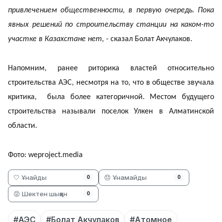
привлечением общественности, в первую очередь. Пока
явных решений по строительству станции на каком-то
участке в Казахстане нет,
- сказал Болат Акчулаков.
Напомним, ранее риторика властей относительно
строительства АЭС, несмотря на то, что в обществе звучала
критика, была более категоричной. Местом будущего
строительства называли поселок Улкен в Алматинской
области.
Фото: weproject.media
🤍 Ұнайды
😞 Ұнамайды
0
0
😡 Шектен шыққан
0
#АЭС
#Болат Акчулаков
#Атомное