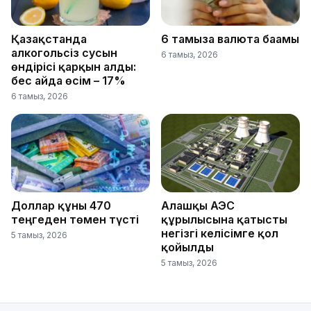
Қазақстанда
6 тамызға валюта бағамы
алкогольсіз сусын
6 тамыз, 2026
өндірісі қарқын алды:
бес айда өсім – 17%
6 тамыз, 2026
Доллар құны 470
Алғашқы АЭС
теңгеден төмен түсті
құрылысына қатысты
негізгі келісімге қол
5 тамыз, 2026
қойылды
5 тамыз, 2026