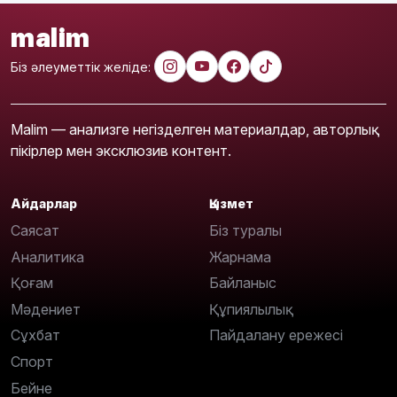
malim
Біз әлеуметтік желіде:
Malim — анализге негізделген материалдар, авторлық
пікірлер мен эксклюзив контент.
Айдарлар
Қызмет
Саясат
Біз туралы
Аналитика
Жарнама
Қоғам
Байланыс
Мәдениет
Құпиялылық
Сұхбат
Пайдалану ережесі
Спорт
Бейне