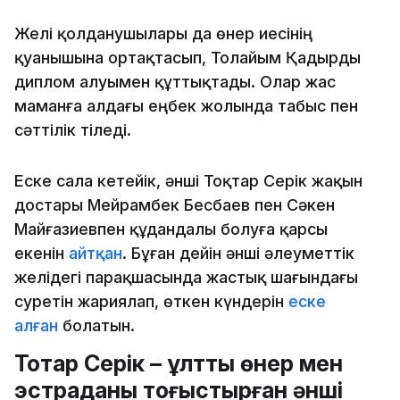
Желі қолданушылары да өнер иесінің
қуанышына ортақтасып, Толайым Қадырды
диплом алуымен құттықтады. Олар жас
маманға алдағы еңбек жолында табыс пен
сәттілік тіледі.
Еске сала кетейік, әнші Тоқтар Серік жақын
достары Мейрамбек Бесбаев пен Сәкен
Майғазиевпен құдандалы болуға қарсы
екенін
айтқан
. Бұған дейін әнші әлеуметтік
желідегі парақшасында жастық шағындағы
суретін жариялап, өткен күндерін
еске
алған
болатын.
Тоқтар Серік – ұлттық өнер мен
эстраданы тоғыстырған әнші