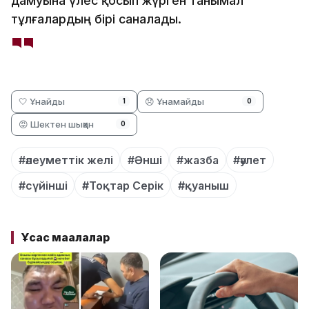
дамуына үлес қосып жүрген танымал
тұлғалардың бірі саналады.
🤍 Ұнайды
😞 Ұнамайды
1
0
😡 Шектен шыққан
0
#әлеуметтік желі
#Әнші
#жазба
#әулет
#сүйінші
#Тоқтар Серік
#қуаныш
Ұқсас мақалалар