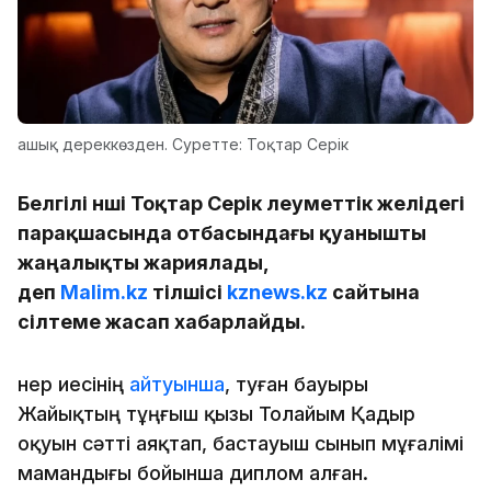
ашық дереккөзден. Суретте: Тоқтар Серік
Белгілі әнші Тоқтар Серік әлеуметтік желідегі
парақшасында отбасындағы қуанышты
жаңалықты жариялады,
деп
Malim.kz
тілшісі
kznews.kz
сайтына
сілтеме жасап хабарлайды.
Өнер иесінің
айтуынша
, туған бауыры
Жайықтың тұңғыш қызы Толайым Қадыр
оқуын сәтті аяқтап, бастауыш сынып мұғалімі
мамандығы бойынша диплом алған.