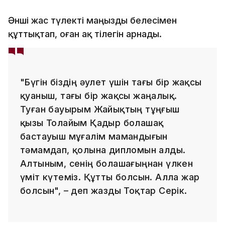
Әнші жас түлекті маңызды белесімен
құттықтап, оған ақ тілегін арнады.
"Бүгін біздің әулет үшін тағы бір жақсы
қуаныш, тағы бір жақсы жаңалық.
Туған бауырым Жайықтың тұңғыш
қызы Толайым Қадыр болашақ
бастауыш мұғалім мамандығын
тәмамдап, қолына дипломын алды.
Алтыным, сенің болашағыңнан үлкен
үміт күтеміз. Құтты болсын. Алла жар
болсын", – деп жазды Тоқтар Серік.