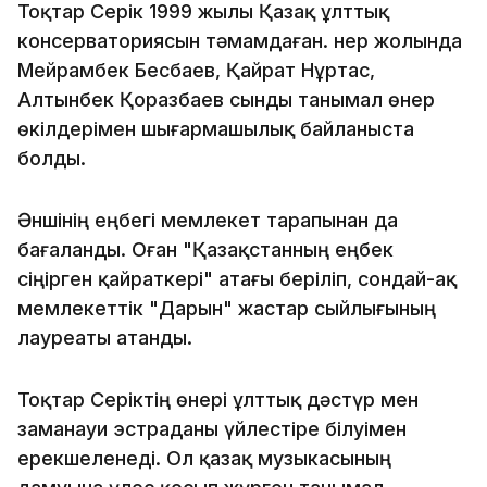
Тоқтар Серік 1999 жылы Қазақ ұлттық
консерваториясын тәмамдаған. Өнер жолында
Мейрамбек Бесбаев, Қайрат Нұртас,
Алтынбек Қоразбаев сынды танымал өнер
өкілдерімен шығармашылық байланыста
болды.
Әншінің еңбегі мемлекет тарапынан да
бағаланды. Оған "Қазақстанның еңбек
сіңірген қайраткері" атағы беріліп, сондай-ақ
мемлекеттік "Дарын" жастар сыйлығының
лауреаты атанды.
Тоқтар Серіктің өнері ұлттық дәстүр мен
заманауи эстраданы үйлестіре білуімен
ерекшеленеді. Ол қазақ музыкасының