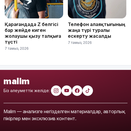
Қарағандада Z белгісі
Телефон алаяқтығының
бар жейде киген
жаңа түрі туралы
жолаушы қызу талқыға
ескерту жасалды
түсті
7 тамыз, 2026
7 тамыз, 2026
malim
Біз әлеуметтік желіде:
Malim — анализге негізделген материалдар, авторлық
пікірлер мен эксклюзив контент.