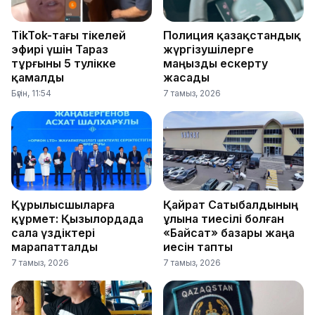
TikTok-тағы тікелей
Полиция қазақстандық
эфирі үшін Тараз
жүргізушілерге
тұрғыны 5 тәулікке
маңызды ескерту
қамалды
жасады
Бүгін, 11:54
7 тамыз, 2026
Құрылысшыларға
Қайрат Сатыбалдының
құрмет: Қызылордада
ұлына тиесілі болған
сала үздіктері
«Байсат» базары жаңа
марапатталды
иесін тапты
7 тамыз, 2026
7 тамыз, 2026