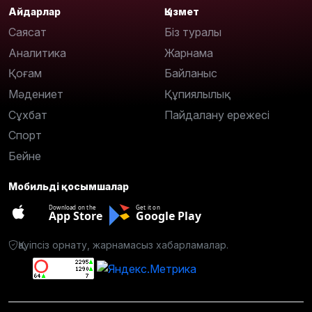
Айдарлар
Қызмет
Саясат
Біз туралы
Аналитика
Жарнама
Қоғам
Байланыс
Мәдениет
Құпиялылық
Сұхбат
Пайдалану ережесі
Спорт
Бейне
Мобильді қосымшалар
Download on the
Get it on
App Store
Google Play
Қауіпсіз орнату, жарнамасыз хабарламалар.