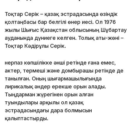
Тоқтар Серік – қазақ эстрадасында өзіндік
қолтаңбасы бар белгілі өнер иесі. Ол 1976
жылы Шығыс Қазақстан облысының Шұбартау
ауданында дүниеге келген. Толық аты-жөні –
Тоқтар Кәдірұлы Серік.
Өнерпаз көпшілікке әнші ретінде ғана емес,
актер, термеші және домбырашы ретінде де
танылған. Оның шығармашылығында
лирикалық әндер ерекше орын алады.
Тыңдарман жүрегінен орын алған
туындылары арқылы ол қазақ
эстрадасындағы дара болмысын
қалыптастырды.