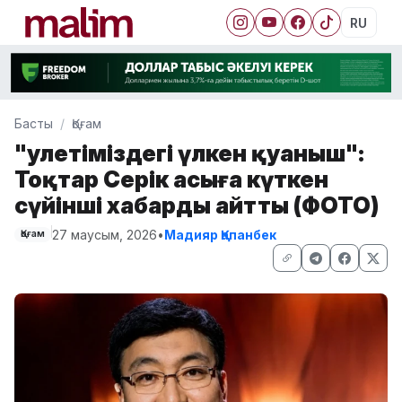
RU
Басты
Қоғам
"Әулетіміздегі үлкен қуаныш":
Тоқтар Серік асыға күткен
сүйінші хабарды айтты (ФОТО)
27 маусым, 2026
•
Мадияр Қапанбек
Қоғам