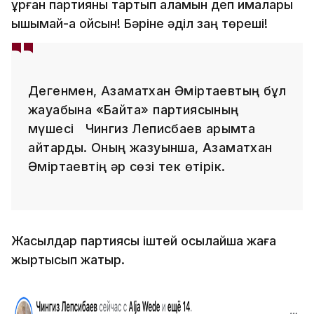
құрған партияны тартып аламын деп қималары
қышымай-ақ қойсын! Бәріне әділ заң төреші!
Дегенмен, Азаматхан Әміртаевтың бұл
жауабына «Байтақ» партиясының
мүшесі Чингиз Леписбаев қарымта
қайтарды. Оның жазуынша, Азаматхан
Әміртаевтің әр сөзі тек өтірік.
Жасылдар партиясы іштей осылайша жаға
жыртысып жатыр.