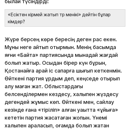
былай түсіндірді:
«Есіктен кірмей жатып төр менікі» дейтін бұлар
кімдер?
Жүре берсең көре бересің деген рас екен.
Мұны неге айтып отырмын. Менің басымда
яғни «Байтақ» партиясында мынадай жағдай
болып жатыр. Осыдан бірер күн бұрын,
Қостанайға қарай іс сапарға шығып кеткенмін.
Өйткені партия құрдым деп, кеңседе отырып
алу маған жат. Облыстардағы
белсенділермен кездесу, халықпен жүздесу
дегендей жұмыс көп. Өйткені мен, сайлау
кезінде ғана «тіріліп» қалған уақытта «ұйқыға»
кететін партия жасақтаған жоқпын. Үнемі
халықпен араласып, қоғамда болып жатқан