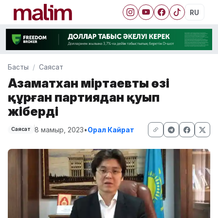
RU
Басты
Саясат
Азаматхан Әміртаевты өзі
құрған партиядан қуып
жіберді
8 мамыр, 2023
•
Орал Кайрат
Саясат