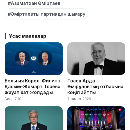
#Азаматхан Әміртаев
#Әміртаевты партиядан шығару
Ұқсас мақалалар
Бельгия Королі Филипп
Тоқаев Ардақ
Қасым-Жомарт Тоқаевқа
Әмірқұловтың отбасына
жауап хат жолдады
көңіл айтты
Бүгін, 17:10
7 тамыз, 2026