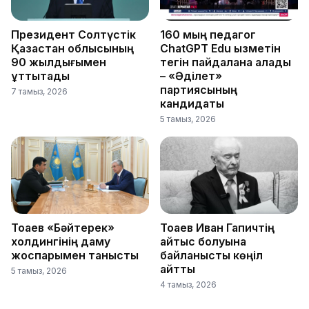
Президент Солтүстік
160 мың педагог
Қазақстан облысының
ChatGPT Edu қызметін
90 жылдығымен
тегін пайдалана алады
құттықтады
– «Әділет»
партиясының
7 тамыз, 2026
кандидаты
5 тамыз, 2026
Тоқаев «Бәйтерек»
Тоқаев Иван Гапичтің
холдингінің даму
қайтыс болуына
жоспарымен танысты
байланысты көңіл
айтты
5 тамыз, 2026
4 тамыз, 2026