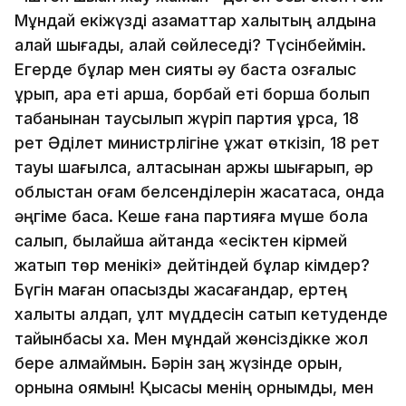
Мұндай екіжүзді азаматтар халықтың алдына
қалай шығады, қалай сөйлеседі? Түсінбеймін.
Егерде бұлар мен сияқты әу баста қозғалыс
құрып, арқа еті арша, борбай еті борша болып
табанынан таусылып жүріп партия құрса, 18
рет Әділет министрлігіне құжат өткізіп, 18 рет
тауы шағылса, қалтасынан қаржы шығарып, әр
облыстан қоғам белсенділерін жасақтаса, онда
әңгіме басқа. Кеше ғана партияға мүше бола
салып, былайша айтқанда «есіктен кірмей
жатып төр менікі» дейтіндей бұлар кімдер?
Бүгін маған опасыздық жасағандар, ертең
халықты алдап, ұлт мүддесін сатып кетуденде
тайынбасы хақ. Мен мұндай жөнсіздікке жол
бере алмаймын. Бәрін заң жүзінде орын,
орнына қоямын! Қысқасы менің орнымды, мен