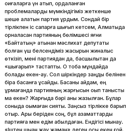
оқиғаларға үн қатып, қордаланған
проблемаларды мүмкіндігіміз жеткенше
шеше алатын партия құрдым. Сондай бір
тірлікпен іс сапарға шығып кетсем, Алматыда
орналасқан партияның бөлімшесі яғни
«Байтақтың» атынан мәслихат депутаты
болған үш белсендіміз жасырын жиналыс
өткізіп, мені партиядан да, басшылықтан да
«шығарып» тастапты. О тоба мұндайда
болады екен-ау. Сол шіркіндер заңды белінен
бірақ басқанға ұқсайды. Басқаны қайдам, ең
құрмағанда партияның жарғысын оқып танысты
ма екен? Жарғыда бәрі анық жазылған. Бұлар
соныда оқымаған сияқты. Заңсыз тірлікке барып
отыр. Ары беріден соң, бұл азаматтарды
партияға мен едім қабылдаған. Ендігісі мынау.
«Іштен шыққан жау жаман» деген осы екен ғой.