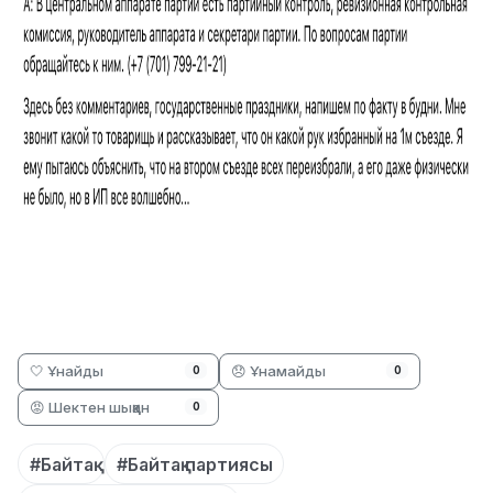
🤍 Ұнайды
😞 Ұнамайды
0
0
😡 Шектен шыққан
0
#Байтақ
#Байтақ партиясы