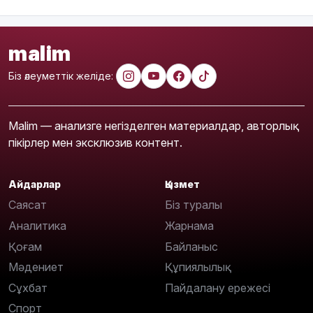
malim
Біз әлеуметтік желіде:
Malim — анализге негізделген материалдар, авторлық
пікірлер мен эксклюзив контент.
Айдарлар
Қызмет
Саясат
Біз туралы
Аналитика
Жарнама
Қоғам
Байланыс
Мәдениет
Құпиялылық
Сұхбат
Пайдалану ережесі
Спорт