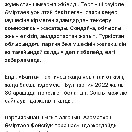
жұмыстан шығарып жіберді. Төртінші сәуірде
Әміртаев құрылтай бекітпеген, саяси кеңес
мүшесіне кірмеген адамдардан тексеру
комиссиясын жасақтады. Сондай-ақ, облыстық
жиын өткізіп, ақылдаспастан жатып, Түркістан
облысындағы партия бөлімшесінің жетекшісін
өз тағайындай салды» деп тізбелейді әлгі
хабарламада.
Енді, «Байтақ» партиясы жаңа құрылтай өткізіп,
жаңа басшы іздемек. Бұл партия 2022 жылы
30 қарашада тіркелген болатын. Соңғы мәжіліс
сайлауында жеңіліп қалды.
Партиясынан шығып қалғанын Азаматхан
Әміртаев Фейсбук парақшасында жағдайды