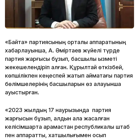
«Байтақ» партиясының орталық аппаратының
хабарлауынша, А. Әміртаев жүйелі түрде
партия жарғысы бұзып, басшылық қызметі
жекешелендіріп алған. Құрылтай өткізбей,
көпшілікпен кеңеспей жатып аймақтағы партия
бөлімшелерінің басшыларын өз қалауынша
ауыстырған.
«2023 жылдың 17 наурызында партия
жарғысын бұзып, алдын ала жасалған
келісімшартқа қарамастан республикалық штаб
пен аппаратты, хатшылығымен қосып