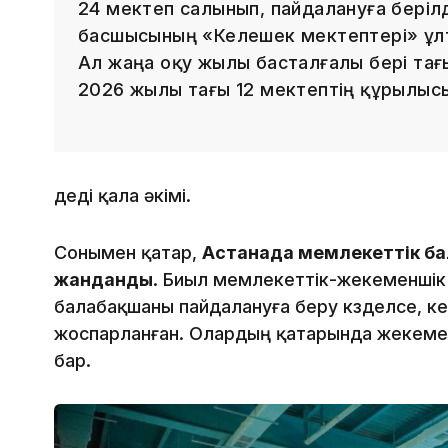
24 мектеп салынып, пайдалануға беріл
басшысының «Келешек мектептері» ұл
Ал жаңа оқу жылы басталғалы бері тағ
2026 жылы тағы 12 мектептің құрылыс
деді қала әкімі.
Сонымен қатар,
Астанада мемлекеттік бал
жанданды
. Биыл мемлекеттік-жекеменшік ә
балабақшаны пайдалануға беру көзделсе, к
жоспарланған. Олардың қатарында жекемен
бар.