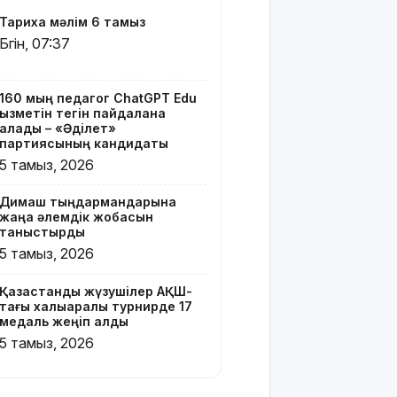
сәт
Тарихқа мәлім 6 тамыз
жақындады:
Бүгін, 07:37
Грант
иегерлерінің
тізімі 7
тамызда
160 мың педагог ChatGPT Edu
қызметін тегін пайдалана
шығады
алады – «Әділет»
партиясының кандидаты
2 млрд
5 тамыз, 2026
теңгенің
несиелік
Димаш тыңдармандарына
алаяқтығы:
жаңа әлемдік жобасын
21 адамға
таныстырды
түрме
5 тамыз, 2026
жазасы
кесілді
Қазақстандық жүзушілер АҚШ-
тағы халықаралық турнирде 17
Білім беру
медаль жеңіп алды
ұйымдарының
5 тамыз, 2026
жаңа оқу
жылы мен
жылыту