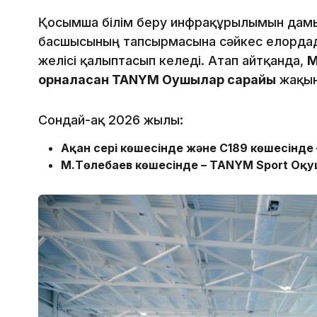
Қосымша білім беру инфрақұрылымын дамы
басшысының тапсырмасына сәйкес елорда
желісі қалыптасып келеді. Атап айтқанда,
М
орналасқан TANYM Оқушылар сарайы
жақын
Сондай-ақ 2026 жылы:
Ақан сері көшесінде және С189 көшесінде
М.Төлебаев көшесінде – TANYM Sport Оқу