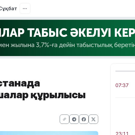
Сұқбат
Астанада
07:37
шалар құрылысы
23:11