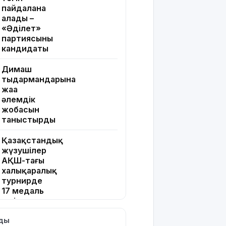
пайдалана
алады –
«Әділет»
партиясының
кандидаты
Димаш
тыңдармандарына
жаңа
әлемдік
жобасын
таныстырды
Қазақстандық
жүзушілер
АҚШ-тағы
халықаралық
турнирде
17 медаль
жеңіп алды
лды
Шешуші