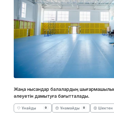
Жаңа нысандар балалардың шығармашылық,
әлеуетін дамытуға бағытталады.
🤍 Ұнайды
😞 Ұнамайды
😡 Шектен 
0
0