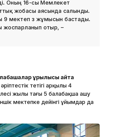
ді. Оның 16-сы Мемлекет
ттық жобасы аясында салынды.
ы 9 мектеп өз жұмысын бастады.
ы жоспарланып отыр, –
18:41
абақшалар құрылысы қайта
ріптестік тетігі арқылы 4
елесі жылы тағы 5 балабақша ашу
18:40
шік мектепке дейінгі ұйымдар да