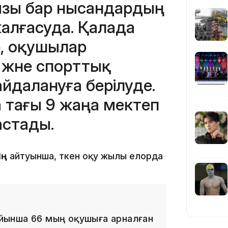
ызы бар нысандардың
алғасуда. Қалада
21:30
, оқушылар
және спорттық
айдалануға берілуде.
 тағы 9 жаңа мектеп
стады.
20:16
ің
айтуынша, өткен оқу жылы елорда
йынша 66 мың оқушыға арналған
19:21