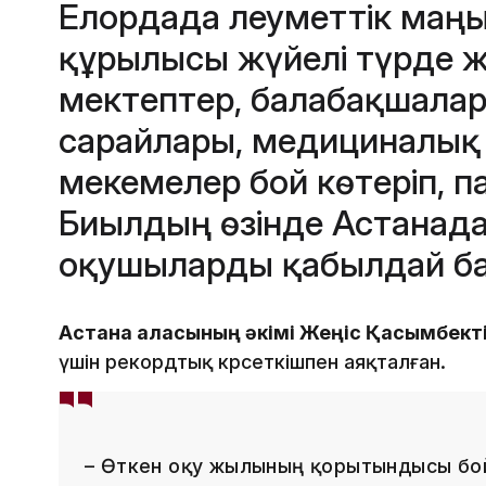
Елордада әлеуметтік маң
құрылысы жүйелі түрде ж
мектептер, балабақшалар
сарайлары, медициналық 
мекемелер бой көтеріп, п
Биылдың өзінде Астанада
оқушыларды қабылдай ба
Астана қаласының әкімі Жеңіс Қасымбект
үшін рекордтық көрсеткішпен аяқталған.
– Өткен оқу жылының қорытындысы бо