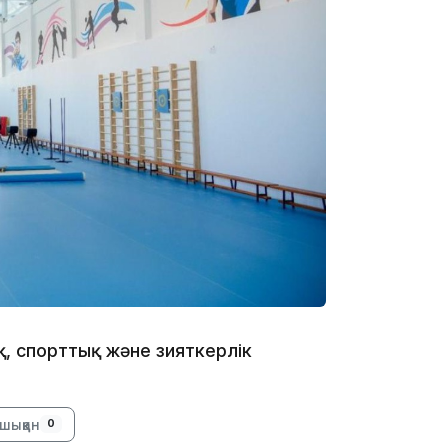
17:21
16:45
16:32
 спорттық және зияткерлік
шыққан
0