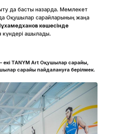
ту да басты назарда. Мемлекет
да Оқушылар сарайларының жаңа
ұхамедханов көшесінде
18:00
 күндері ашылады.
 – екі TANYM Art Оқушылар сарайы,
шылар сарайы пайдалануға берілмек.
17:47
17:30