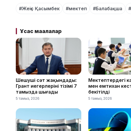
#Жеңіс Қасымбек
#мектеп
#Балабақша
Ұқсас мақалалар
Шешуші сәт жақындады:
Мектептердегі к
Грант иегерлерінің тізімі 7
мен емтихан кес
тамызда шығады
бекітілді
5 тамыз, 2026
5 тамыз, 2026