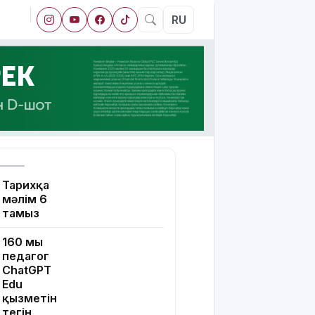
RU
Тарихқа
мәлім 6
тамыз
160 мың
педагог
ChatGPT
Edu
қызметін
тегін