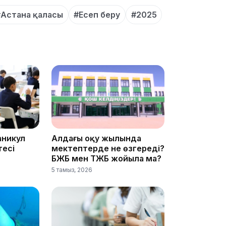
#Астана қаласы
#Есеп беру
#2025
16:01
15:55
аникул
Алдағы оқу жылында
тесі
мектептерде не өзгереді?
БЖБ мен ТЖБ жойыла ма?
5 тамыз, 2026
15:46