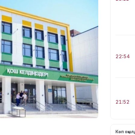
22:54
21:52
Көп оқы