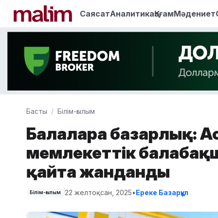
Саясат
Аналитика
Қоғам
Мәдениет
Басты
Білім-ғылым
Балаларға базарлық: 
мемлекеттік балабақ
қайта жанданды
22 желтоқсан, 2025
•
Ереке Базарқұл
Білім-ғылым