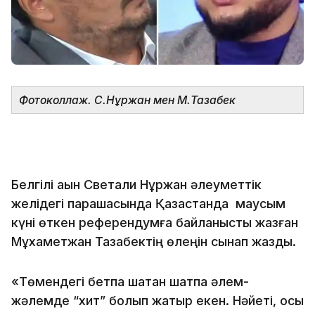
Фотоколлаж. С.Нұржан мен М.Тазабек
Белгілі ақын Светқали Нұржан әлеуметтік
желідегі парақшасында Қазақстанда маусым
күні өткен референдумға байланысты жазған
Мұхаметжан Тазабектің өлеңін сынап жазды.
«Төмендегі бетпақ шатқан шатпақ әлем-
жәлемде “хит” болып жатыр екен. Нәйеті, осы