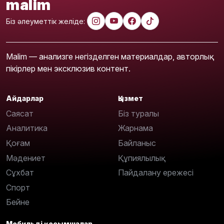
malim
Біз әлеуметтік желіде:
Malim — анализге негізделген материалдар, авторлық
пікірлер мен эксклюзив контент.
Айдарлар
Қызмет
Саясат
Біз туралы
Аналитика
Жарнама
Қоғам
Байланыс
Мәдениет
Құпиялылық
Сұхбат
Пайдалану ережесі
Спорт
Бейне
Мобильді қосымшалар