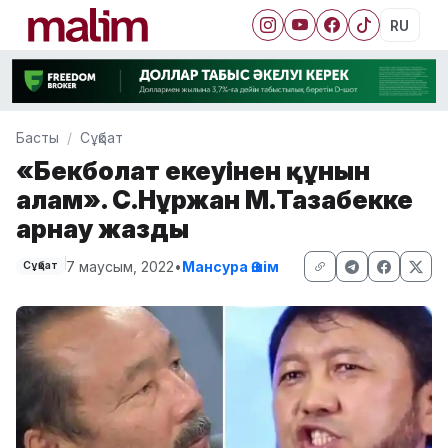
RU
Басты
Сұқбат
«Бекболат екеуіңнен құнын
алам». С.Нұржан М.Тазабекке
арнау жазды
7 маусым, 2022
•
Мансура Әшім
Сұқбат