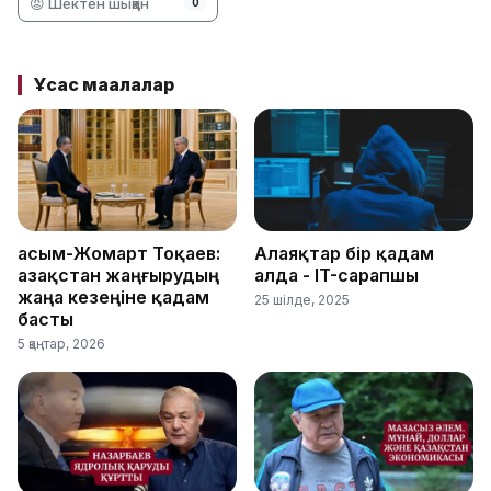
😡 Шектен шыққан
0
Ұқсас мақалалар
Қасым-Жомарт Тоқаев:
Алаяқтар бір қадам
Қазақстан жаңғырудың
алда - IT-сарапшы
жаңа кезеңіне қадам
25 шілде, 2025
басты
5 қаңтар, 2026