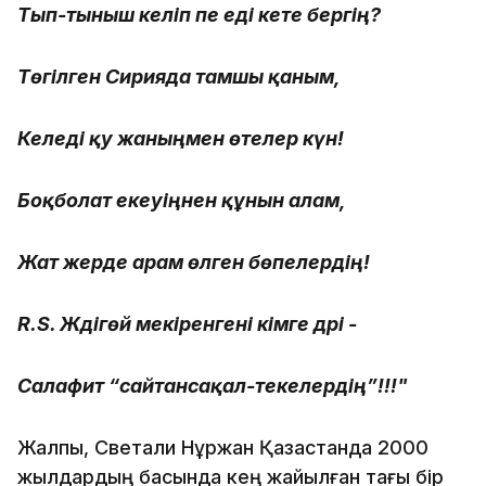
Тып-тыныш келіп пе еді кете бергің?
Төгілген Сирияда тамшы қаным,
Келеді қу жаныңмен өтелер күн!
Боқболат екеуіңнен құнын алам,
Жат жерде арам өлген бөпелердің!
R.S. Жәдігөй мекіренгені кімге дәрі -
Салафит “сайтансақал-текелердің”!!!"
Жалпы, Светқали Нұржан Қазақстанда 2000
жылдардың басында кең жайылған тағы бір