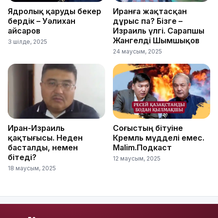
Ядролық қаруды бекер
Иранға жақтасқан
бердік – Уәлихан
дұрыс па? Бізге –
Қайсаров
Израиль үлгі. Сарапшы
Жангелді Шымшықов
3 шілде, 2025
24 маусым, 2025
Иран-Израиль
Соғыстың бітуіне
қақтығысы. Неден
Кремль мүдделі емес.
басталды, немен
Malim.Подкаст
бітеді?
12 маусым, 2025
18 маусым, 2025