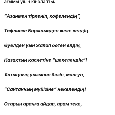
ағымы үшін кінәлапты.
“Азанмен әтірленіп, кофелендің”,
Тифлиске Боржомиден жеке келдің.
Әуелден уын жалап бөтен елдің,
Қазақтың қасиетіне “шекелендің”!
Ұлтыңның уызынан безіп, малғұн,
“Сайтанның мүйізіне” некелендің!
Отарын аранға айдап, арам теке,