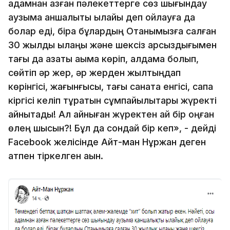
адамнан азған пәлекеттерге сөз шығындау
аузыма қаншалықты ылайық деп ойлауға да
болар еді, бірақ бұлардың Отанымызға салған
30 жылдық ылаңы және шексіз арсыздығымен
тағы да қазақты ақымақ көріп, алдамақ болып,
сөйтіп әр жер, әр жерден жылтыңдап
көрінгісі, жағынғысы, тағы санатқа енгісі, сапқа
кіргісі келіп тұратын сұмпайылықтары жүректі
айнытады! Ал айныған жүректен қай бір оңған
өлең шықсын?! Бұл да сондай бір кеп», - дейді
Facebook желісінде Айт-ман Нұржан деген
атпен тіркелген ақын.