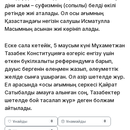
діни ағым – суфизмнің (сопылық) белді өкілі
ретінде жиі аталады. Ол осы ағымның
Қазақстандағы негізін салушы Исматулла
Мақсымның қасынан жиі көрініп қалады.
Еске сала кетейік, 5 маусым күні Мұхаметжан
Тазабек Конституцияға өзгеріс енгізу үшін
өткен бүкілхалықты референдумға барып,
дауыс бергенін өлеңмен жазып, әлеуметтік
желіде сынға ұшыраған. Ол қазір шетелде жүр.
Ел арасында «осы ағымның серкесі Қайрат
Сатыбалды қамауға алынған соң, Тазабектер
шетелде бой тасалап жүр» деген болжам
айтылады.
🤍 Ұнайды
😞 Ұнамайды
0
0