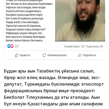
Бұдан ары ақын Тазабектің ұйқасына салып,
бірер жол өлең жазады. Өлеңінде әнші, экс-
депутат, Түркиядағы бүкіләлемдік этноспорт
федерациясының бірінші вице-президенті
Бекболат Тілеуханның да аты аталады. Ақын
бұл екеуін Қазақстандағы діни ағым салафизм