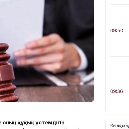
09:50
09:36
е оның құқық үстемдігін
Көп оқы