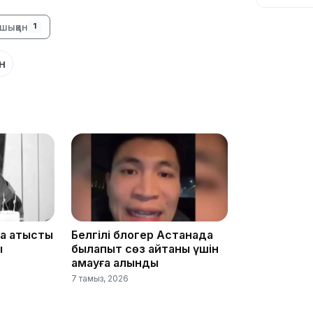
шыққан
1
08:03
н
08:00
20:08
а қатысты
Белгілі блогер Астанада
ы
былапыт сөз айтқаны үшін
қамауға алынды
7 тамыз, 2026