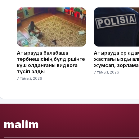
Атырауда балабақша
Атырауда ер ада
тәрбиешісінің бүлдіршінге
жастағы қызды ал
күш қолданғаны видеоға
жұмсап, зорламақ
түсіп қалды
7 тамыз, 2026
7 тамыз, 2026
malim