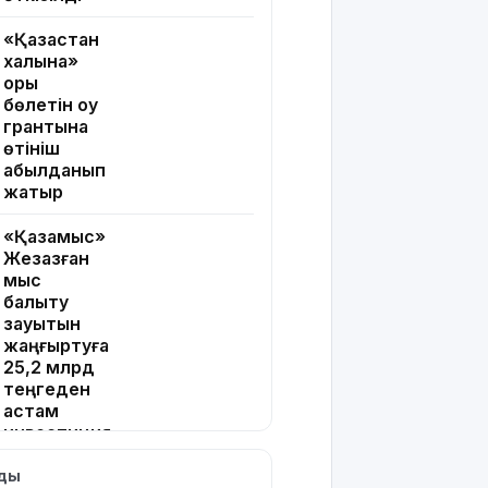
«Қазақстан
халқына»
қоры
бөлетін оқу
грантына
өтініш
қабылданып
жатыр
«Қазақмыс»
Жезқазған
мыс
балқыту
зауытын
жаңғыртуға
25,2 млрд
теңгеден
астам
инвестиция
бағыттады
лды