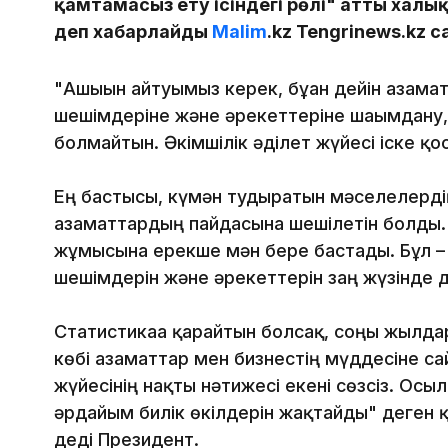
қамтамасыз ету ісіндегі рөлі" атты халы
деп хабарлайды
Malim
.kz Tengrinews.kz 
"Ашығын айтуымыз керек, бұған дейін азам
шешімдеріне және әрекеттеріне шағымдану, я
болмайтын. Әкімшілік әділет жүйесі іске қос
Ең бастысы, күмән тудыратын мәселелердің
азаматтардың пайдасына шешілетін болды.
жұмысына ерекше мән бере бастады. Бұл – 
шешімдерін және әрекеттерін заң жүзінде д
Статистикаға қарайтын болсақ, соңғы жылд
көбі азаматтар мен бизнестің мүддесіне сай 
жүйесінің нақты нәтижесі екені сөзсіз. Ос
әрдайым билік өкілдерін жақтайды" деген қ
деді Президент.