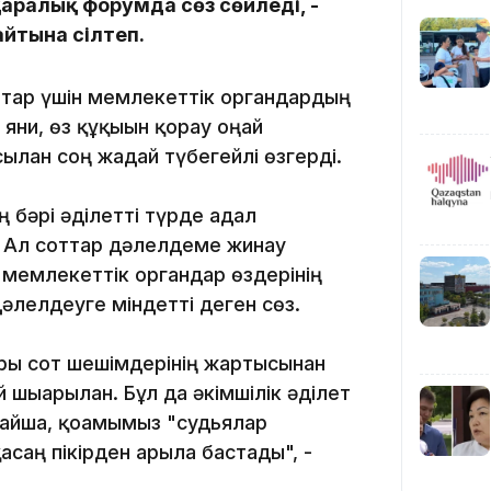
қаралық форумда сөз сөйледі, -
сайтына сілтеп.
09:30
аттар үшін мемлекеттік органдардың
ғни, өз құқығын қорғау оңай
ылған соң жағдай түбегейлі өзгерді.
 бәрі әділетті түрде адал
09:20
 Ал соттар дәлелдеме жинау
мемлекеттік органдар өздерінің
әлелдеуге міндетті деген сөз.
09:00
ары сот шешімдерінің жартысынан
шығарылған. Бұл да әкімшілік әділет
ылайша, қоғамымыз "судьялар
08:12
асаң пікірден арыла бастады", -