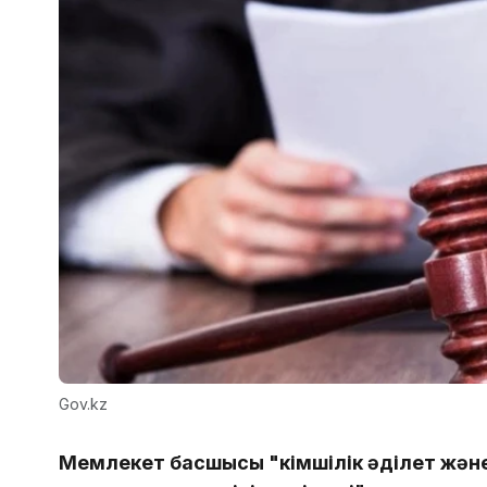
Gov.kz
Мемлекет басшысы "Әкімшілік әділет жән