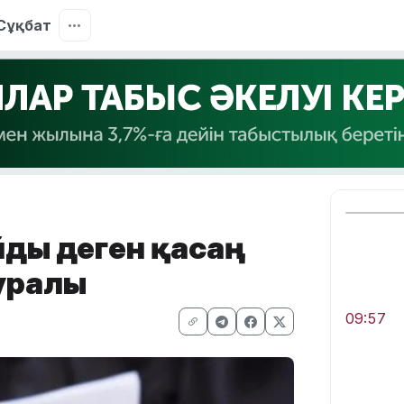
Сұқбат
айды деген қасаң
туралы
09:57