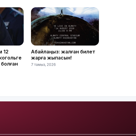
20:05
20:04
м 12
Абайлаңыз: жалған билет
когольге
жарға жықпасын!
 болған
7 тамыз, 2026
19:03