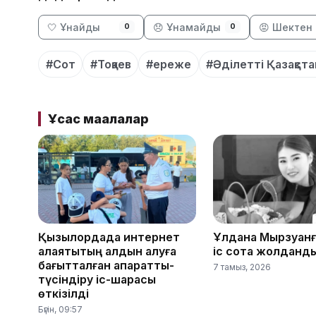
🤍 Ұнайды
😞 Ұнамайды
😡 Шектен 
0
0
#Сот
#Тоқаев
#ереже
#Әділетті Қазақста
Ұқсас мақалалар
Қызылордада интернет
Ұлдана Мырзуанғ
алаяқтықтың алдын алуға
іс сотқа жолданд
бағытталған ақпараттық-
7 тамыз, 2026
түсіндіру іс-шарасы
өткізілді
Бүгін, 09:57