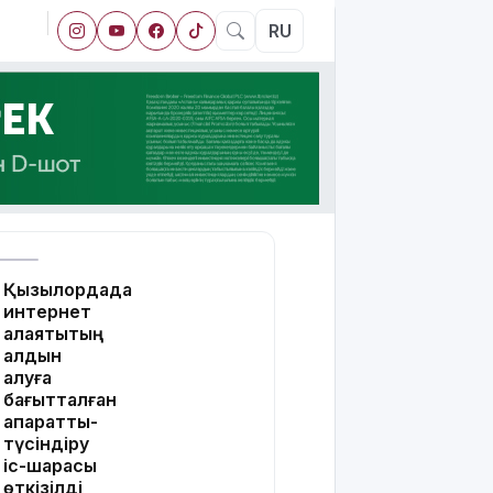
RU
Қызылордада
интернет
алаяқтықтың
алдын
алуға
бағытталған
ақпараттық-
түсіндіру
іс-шарасы
өткізілді