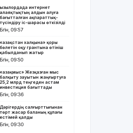
Дәрігердің
Қызылордада интернет
салғырттығынан
алаяқтықтың алдын алуға
төрт жасар
бағытталған ақпараттық-
баланың
түсіндіру іс-шарасы өткізілді
құлағы
Бүгін, 09:57
естімей
қалды
«Қазақстан халқына» қоры
бөлетін оқу грантына өтініш
Ресей мен
қабылданып жатыр
Украина
Бүгін, 09:50
келіссөзге
қайта орала
«Қазақмыс» Жезқазған мыс
ма?
балқыту зауытын жаңғыртуға
25,2 млрд теңгеден астам
Бір аптада
инвестиция бағыттады
47 орман
Бүгін, 09:36
өрті болды
Дәрігердің салғырттығынан
10 тамызға
төрт жасар баланың құлағы
арналған
естімей қалды
ауа райы
Бүгін, 09:30
болжамы