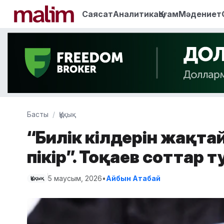
Саясат
Аналитика
Қоғам
Мәдениет
Басты
Құқық
“Билік өкілдерін жақт
пікір”. Тоқаев соттар 
5 маусым, 2026
•
Айбын Атабай
Құқық