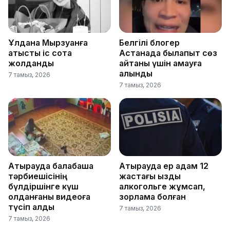
Ұлдана Мырзуанға
Белгілі блогер
қатысты іс сотқа
Астанада былапыт сөз
жолданды
айтқаны үшін қамауға
алынды
7 тамыз, 2026
7 тамыз, 2026
Атырауда балабақша
Атырауда ер адам 12
тәрбиешісінің
жастағы қызды
бүлдіршінге күш
алкогольге жұмсап,
қолданғаны видеоға
зорламақ болған
түсіп қалды
7 тамыз, 2026
7 тамыз, 2026