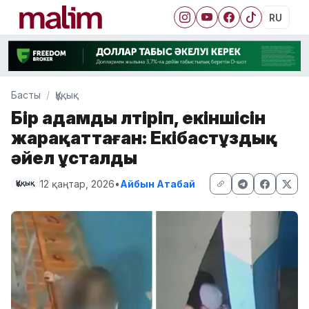
RU
Басты
Құқық
Бір адамды өлтіріп, екіншісін
жарақаттаған: Екібастұздық
әйел ұсталды
12 қаңтар, 2026
•
Айбын Атабай
Құқық