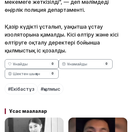
мекемеге жеткізілді”, — деп мәлімдеді
өңірлік полиция департаменті.
Қазір күдікті ұсталып, уақытша ұстау
изоляторына қамалды. Кісі өлтіру және кісі
өлтіруге оқталу деректері бойынша
қылмыстық іс қозғалды.
🤍 Ұнайды
😞 Ұнамайды
0
0
😡 Шектен шыққан
0
#Екібастұз
#қылмыс
Ұқсас мақалалар