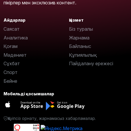
пікірлер мен эксклюзив контент.
Айдарлар
Қызмет
Саясат
Біз туралы
Аналитика
Жарнама
Қоғам
Байланыс
Мәдениет
Құпиялылық
Сұхбат
Пайдалану ережесі
Спорт
Бейне
Мобильді қосымшалар
Download on the
Get it on
App Store
Google Play
Қауіпсіз орнату, жарнамасыз хабарламалар.