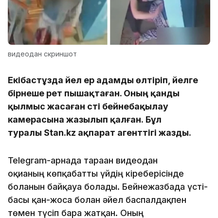
видеодан скриншот
Екібастұзда әйел ер адамды өлтіріп, әйелге
бірнеше рет пышақтаған. Оның қанды
қылмыс жасаған сәті бейнебақылау
камерасына жазылып қалған. Бұл
туралы Stan.kz ақпарат агенттігі жазды.
Telegram-арнада тараған видеодан
оқиғаның көпқабатты үйдің кіреберісінде
болғанын байқауға болады. Бейнежазбада үсті-
басы қан-жоса болған әйел баспалдақпен
төмен түсіп бара жатқан. Оның