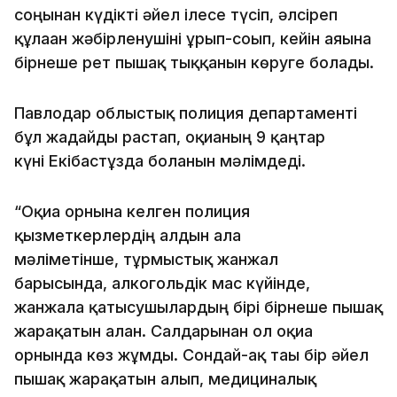
соңынан күдікті әйел ілесе түсіп, әлсіреп
құлаған жәбірленушіні ұрып-соғып, кейін аяғына
бірнеше рет пышақ тыққанын көруге болады.
Павлодар облыстық полиция департаменті
бұл жағдайды растап, оқиғаның 9 қаңтар
күні Екібастұзда болғанын мәлімдеді.
“Оқиға орнына келген полиция
қызметкерлердің алдын ала
мәліметінше, тұрмыстық жанжал
барысында, алкогольдік мас күйінде,
жанжалға қатысушылардың бірі бірнеше пышақ
жарақатын алған. Салдарынан ол оқиға
орнында көз жұмды. Сондай-ақ тағы бір әйел
пышақ жарақатын алып, медициналық