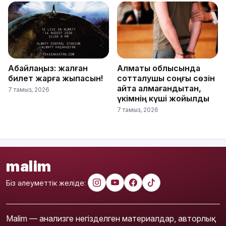
Абайлаңыз: жалған
Алматы облысында
билет жарға жықпасын!
сотталушы соңғы сөзін
айта алмағандықтан,
7 тамыз, 2026
үкімнің күші жойылды
7 тамыз, 2026
malim
Біз әлеуметтік желіде:
Malim — анализге негізделген материалдар, авторлық