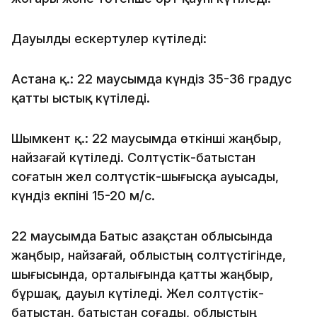
Дауылды ескертулер күтіледі:
Астана қ.: 22 маусымда күндіз 35-36 градус
қатты ыстық күтіледі.
Шымкент қ.: 22 маусымда өткінші жаңбыр,
найзағай күтіледі. Солтүстік-батыстан
соғатын жел солтүстік-шығысқа ауысады,
күндіз екпіні 15-20 м/с.
22 маусымда Батыс Қазақстан облысында
жаңбыр, найзағай, облыстың солтүстігінде,
шығысында, орталығында қатты жаңбыр,
бұршақ, дауыл күтіледі. Жел солтүстік-
батыстан, батыстан соғады, облыстың