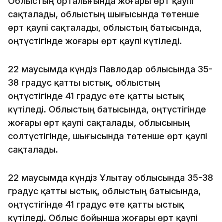
Облыстың орталығында жоғары өрт қаупі
сақталады, облыстың шығысында төтенше
өрт қаупі сақталады, облыстың батысында,
оңтүстігінде жоғары өрт қаупі күтіледі.
22 маусымда күндіз Павлодар облысында 35-
38 градус қатты ыстық, облыстың
оңтүстігінде 41 градус өте қатты ыстық
күтіледі. Облыстың батысында, оңтүстігінде
жоғары өрт қаупі сақталады, облысының
солтүстігінде, шығысында төтенше өрт қаупі
сақталады.
22 маусымда күндіз Ұлытау облысында 35-38
градус қатты ыстық, облыстың батысында,
оңтүстігінде 41 градус өте қатты ыстық
күтіледі. Облыс бойынша жоғары өрт қаупі