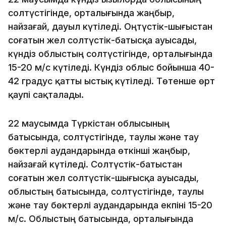
солтүстігінде, орталығында жаңбыр,
найзағай, дауыл күтіледі. Оңтүстік-шығыстан
соғатын жел солтүстік-батысқа ауысады,
күндіз облыстың солтүстігінде, орталығында
15-20 м/с күтіледі. Күндіз облыс бойынша 40-
42 градус қатты ыстық күтіледі. Төтенше өрт
қаупі сақталады.
22 маусымда Түркістан облысының
батысында, солтүстігінде, таулы және тау
бөктерлі аудандарында өткінші жаңбыр,
найзағай күтіледі. Солтүстік-батыстан
соғатын жел солтүстік-шығысқа ауысады,
облыстың батысында, солтүстігінде, таулы
және тау бөктерлі аудандарында екпіні 15-20
м/с. Облыстың батысында, орталығында