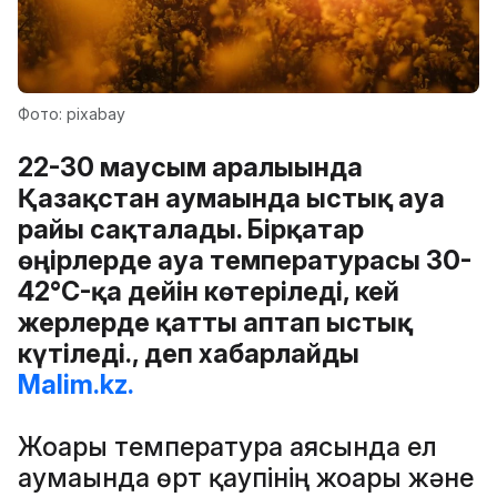
Фото: pixabay
22-30 маусым аралығында
Қазақстан аумағында ыстық ауа
райы сақталады. Бірқатар
өңірлерде ауа температурасы 30-
42°C-қа дейін көтеріледі, кей
жерлерде қатты аптап ыстық
күтіледі., деп хабарлайды
Malim.kz.
Жоғары температура аясында ел
аумағында өрт қаупінің жоғары және