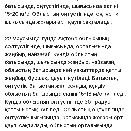
батысында, оңтүстігінде, шығысында екпіні
15-20 м/с. Облыстың оңтүстігінде, оңтүстік-
шығысында жоғары өрт қаупі сақталады.
22 маусымда түнде Ақтөбе облысының
солтүстігінде, шығысында, орталығында
жаңбыр, найзағай, күндіз облыстың
батысында, шығысында жаңбыр, найзағай,
облыстың батысында кей уақыттарда қатты
жаңбыр, бұршақ, дауыл күтіледі. Батыстан,
оңтүстік-батыстан жел соғады, күндіз
облыстың батысында екпіні 15-18 м/с күтіледі.
Күндіз облыстың оңтүстігінде 35 градус
қатты ыстық күтіледі. Облыстың оңтүстігінде,
оңтүстік-шығысында, батысында жоғары өрт
қаупі сақталады, облыстың орталығында