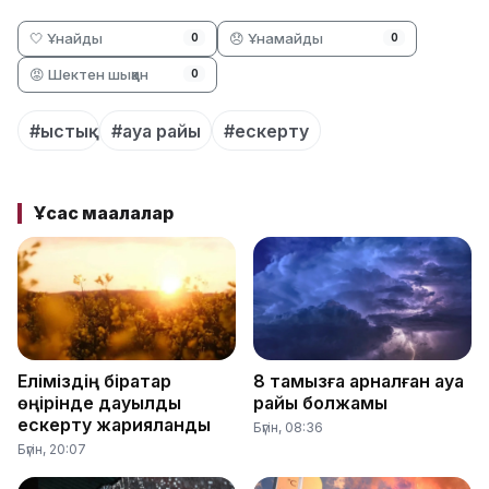
🤍 Ұнайды
😞 Ұнамайды
0
0
😡 Шектен шыққан
0
#ыстық
#ауа райы
#ескерту
Ұқсас мақалалар
Еліміздің бірқатар
8 тамызға арналған ауа
өңірінде дауылды
райы болжамы
ескерту жарияланды
Бүгін, 08:36
Бүгін, 20:07