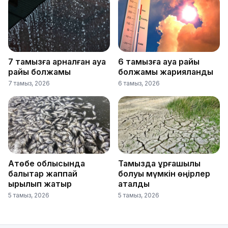
7 тамызға арналған ауа
6 тамызға ауа райы
райы болжамы
болжамы жарияланды
7 тамыз, 2026
6 тамыз, 2026
Ақтөбе облысында
Тамызда құрғақшылық
балықтар жаппай
болуы мүмкін өңірлер
қырылып жатыр
аталды
5 тамыз, 2026
5 тамыз, 2026