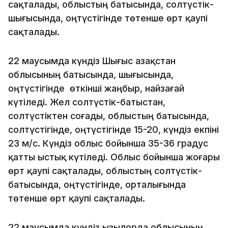
сақталады, облыстың батысында, солтүстік-
шығысында, оңтүстігінде төтенше өрт қаупі
сақталады.
22 маусымда күндіз Шығыс Қазақстан
облысының батысында, шығысында,
оңтүстігінде өткінші жаңбыр, найзағай
күтіледі. Жел солтүстік-батыстан,
солтүстіктен соғады, облыстың батысында,
солтүстігінде, оңтүстігінде 15-20, күндіз екпіні
23 м/с. Күндіз облыс бойынша 35-36 градус
қатты ыстық күтіледі. Облыс бойынша жоғары
өрт қаупі сақталады, облыстың солтүстік-
батысында, оңтүстігінде, орталығында
төтенше өрт қаупі сақталады.
22 маусымда күндіз Қызылорда облысының