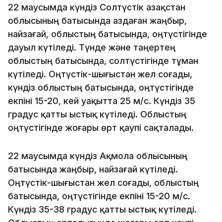
22 маусымда күндіз Солтүстік Қазақстан
облысының батысында аздаған жаңбыр,
найзағай, облыстың батысында, оңтүстігінде
дауыл күтіледі. Түнде және таңертең
облыстың батысында, солтүстігінде тұман
күтіледі. Оңтүстік-шығыстан жел соғады,
күндіз облыстың батысында, оңтүстігінде
екпіні 15-20, кей уақытта 25 м/с. Күндіз 35
градус қатты ыстық күтіледі. Облыстың
оңтүстігінде жоғары өрт қаупі сақталады.
22 маусымда күндіз Ақмола облысының
батысында жаңбыр, найзағай күтіледі.
Оңтүстік-шығыстан жел соғады, облыстың
батысында, оңтүстігінде екпіні 15-20 м/с.
Күндіз 35-38 градус қатты ыстық күтіледі.