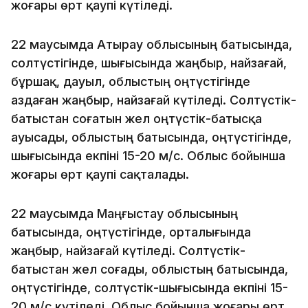
жоғары өрт қаупі күтіледі.
22 маусымда Атырау облысының батысында,
солтүстігінде, шығысында жаңбыр, найзағай,
бұршақ, дауыл, облыстың оңтүстігінде
аздаған жаңбыр, найзағай күтіледі. Солтүстік-
батыстан соғатын жел оңтүстік-батысқа
ауысады, облыстың батысында, оңтүстігінде,
шығысында екпіні 15-20 м/с. Облыс бойынша
жоғары өрт қаупі сақталады.
22 маусымда Маңғыстау облысының
батысында, оңтүстігінде, орталығында
жаңбыр, найзағай күтіледі. Солтүстік-
батыстан жел соғады, облыстың батысында,
оңтүстігінде, солтүстік-шығысында екпіні 15-
20 м/с күтіледі. Облыс бойынша жоғары өрт