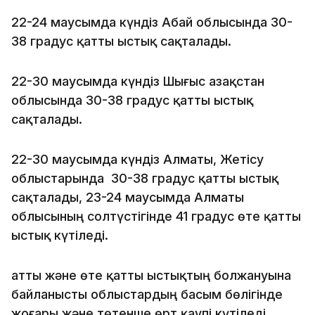
22-24 маусымда күндіз Абай облысында 30-
38 градус қатты ыстық сақталады.
22-30 маусымда күндіз Шығыс Қазақстан
облысында 30-38 градус қатты ыстық
сақталады.
22-30 маусымда күндіз Алматы, Жетісу
облыстарында 30-38 градус қатты ыстық
сақталады, 23-24 маусымда Алматы
облысының солтүстігінде 41 градус өте қатты
ыстық күтіледі.
Қатты және өте қатты ыстықтың болжануына
байланысты облыстардың басым бөлігінде
жоғары және төтенше өрт қаупі күтіледі.