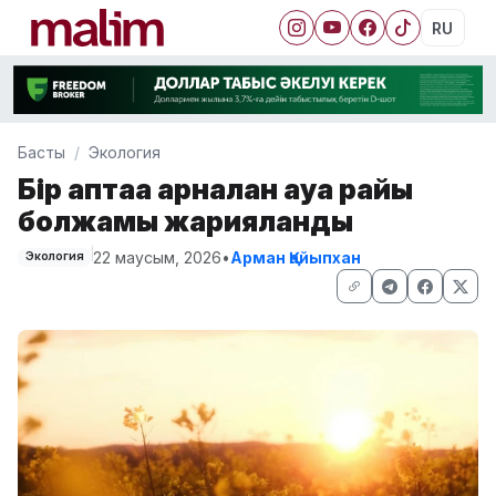
RU
Басты
Экология
Бір аптаға арналған ауа райы
болжамы жарияланды
22 маусым, 2026
•
Арман Қайыпхан
Экология