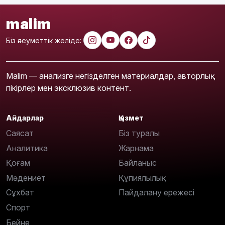
malim
Біз әлеуметтік желіде:
Malim — анализге негізделген материалдар, авторлық
пікірлер мен эксклюзив контент.
Айдарлар
Қызмет
Саясат
Біз туралы
Аналитика
Жарнама
Қоғам
Байланыс
Мәдениет
Құпиялылық
Сұхбат
Пайдалану ережесі
Спорт
Бейне