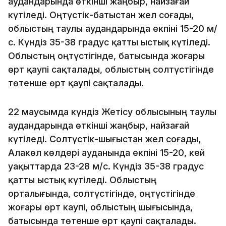
аудандарында өткінші жаңбыр, найзағай
күтіледі. Оңтүстік-батыстан жел соғады,
облыстың таулы аудандарында екпіні 15-20 м/
с. Күндіз 35-38 градус қатты ыстық күтіледі.
Облыстың оңтүстігінде, батысында жоғары
өрт қаупі сақталады, облыстың солтүстігінде
төтенше өрт қаупі сақталады.
22 маусымда күндіз Жетісу облысының таулы
аудандарында өткінші жаңбыр, найзағай
күтіледі. Солтүстік-шығыстан жел соғады,
Алакөл көлдері ауданында екпіні 15-20, кей
уақыттарда 23-28 м/с. Күндіз 35-38 градус
қатты ыстық күтіледі. Облыстың
орталығында, солтүстігінде, оңтүстігінде
жоғары өрт каупі, облыстың шығысында,
батысында төтенше өрт қаупі сақталады.