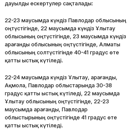
дауылды ескертулер сақталады:
22-23 маусымда күндіз Павлодар облысының
оңтүстігінде, 22 маусымда күндіз Ұлытау
облысының оңтүстігінде, 23 маусымда күндіз
Қарағанды облысының оңтүстігінде, Алматы
облысының солтүстігінде 40-41 градус өте
қатты ыстық күтіледі.
22-24 маусымда күндіз Ұлытау, Қарағанды,
Ақмола, Павлодар облыстарында 30-38
градус қатты ыстық күтіледі, 22 маусымда
Ұлытау облысының оңтүстігінде, 22-23
маусымда Қарағанды, Павлодар
облыстырының оңтүстігінде 41 градус өте
қатты ыстық күтіледі.