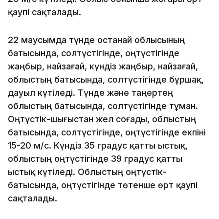
қаупі сақталады.
22 маусымда түнде Қостанай облысының
батысында, солтүстігінде, оңтүстігінде
жаңбыр, найзағай, күндіз жаңбыр, найзағай,
облыстың батысында, солтүстігінде бұршақ,
дауыл күтіледі. Түнде және таңертең
облыстың батысында, солтүстігінде тұман.
Оңтүстік-шығыстан жел соғады, облыстың
батысында, солтүстігінде, оңтүстігінде екпіні
15-20 м/с. Күндіз 35 градус қатты ыстық,
облыстың оңтүстігінде 39 градус қатты
ыстық күтіледі. Облыстың оңтүстік-
батысында, оңтүстігінде төтенше өрт қаупі
сақталады.