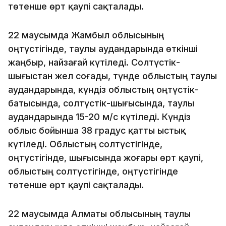
төтенше өрт қаупі сақталады.
22 маусымда Жамбыл облысының
оңтүстігінде, таулы аудандарында өткінші
жаңбыр, найзағай күтіледі. Солтүстік-
шығыстан жел соғады, түнде облыстың таулы
аудандарында, күндіз облыстың оңтүстік-
батысында, солтүстік-шығысында, таулы
аудандарында 15-20 м/с күтіледі. Күндіз
облыс бойынша 38 градус қатты ыстық
күтіледі. Облыстың солтүстігінде,
оңтүстігінде, шығысында жоғары өрт қаупі,
облыстың солтүстігінде, оңтүстігінде
төтенше өрт қаупі сақталады.
22 маусымда Алматы облысының таулы