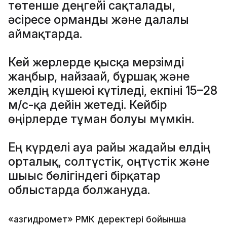
төтенше деңгейі сақталады,
әсіресе орманды және далалы
аймақтарда.
Кей жерлерде қысқа мерзімді
жаңбыр, найзағай, бұршақ және
желдің күшеюі күтіледі, екпіні 15–28
м/с-қа дейін жетеді. Кейбір
өңірлерде тұман болуы мүмкін.
Ең күрделі ауа райы жағдайы елдің
орталық, солтүстік, оңтүстік және
шығыс бөлігіндегі бірқатар
облыстарда болжануда.
«Қазгидромет» РМК деректері бойынша