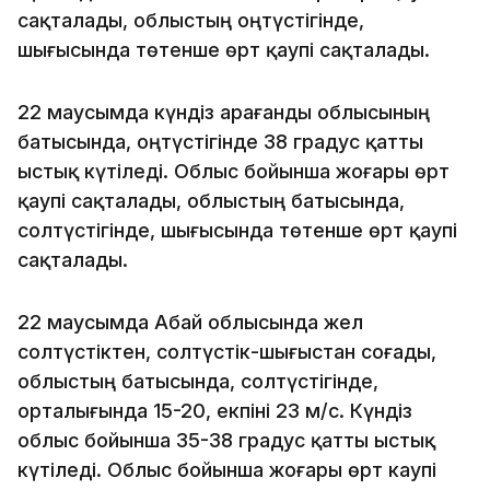
сақталады, облыстың оңтүстігінде,
шығысында төтенше өрт қаупі сақталады.
22 маусымда күндіз Қарағанды облысының
батысында, оңтүстігінде 38 градус қатты
ыстық күтіледі. Облыс бойынша жоғары өрт
қаупі сақталады, облыстың батысында,
солтүстігінде, шығысында төтенше өрт қаупі
сақталады.
22 маусымда Абай облысында жел
солтүстіктен, солтүстік-шығыстан соғады,
облыстың батысында, солтүстігінде,
орталығында 15-20, екпіні 23 м/с. Күндіз
облыс бойынша 35-38 градус қатты ыстық
күтіледі. Облыс бойынша жоғары өрт каупі