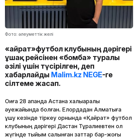
Фото: әлеуметтік желі
«Қайрат»футбол клубының дәрігері
ұшақ рейсінен «бомба» туралы
әзілі үшін түсірілген, деп
хабарлайды
Malim.kz
NEGE
-ге
сілтеме жасап.
Оқиға 28 ақпанда Астана халықаралық
әуежайында болған. Елордадан Алматыға
ұшу кезінде тіркеу орнында «Қайрат» футбол
клубының дәрігері Дастан Тұралиевтен қол
жүгінде тыйым салынған заттар бар-жоғы