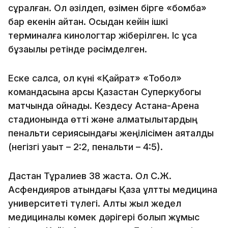
сұралған. Ол әзілдеп, өзімен бірге «бомба»
бар екенін айтқан. Осыдан кейін ішкі
терминалға кинологтар жіберілген. Іс ұсақ
бұзақылық ретінде рәсімделген.
Еске салсақ, ол күні «Қайрат» «Тобол»
командасына қарсы Қазақстан Суперкубогы
матчында ойнады. Кездесу Астана-Арена
стадионында өтті және алматылықтардың
пенальти сериясындағы жеңілісімен аяқталды
(негізгі уақыт – 2:2, пенальти – 4:5).
Дастан Тұралиев 38 жаста. Ол С.Ж.
Асфендияров атындағы Қазақ ұлттық медицина
университеті түлегі. Алты жыл жедел
медициналық көмек дәрігері болып жұмыс