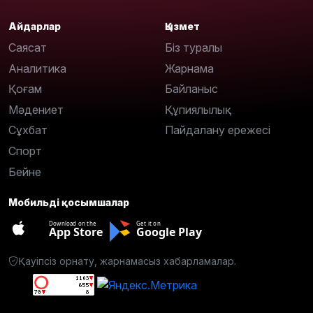
Айдарлар
Қызмет
Саясат
Біз туралы
Аналитика
Жарнама
Қоғам
Байланыс
Мәдениет
Құпиялылық
Сұхбат
Пайдалану ережесі
Спорт
Бейне
Мобильді қосымшалар
Download on the
Get it on
App Store
Google Play
Қауіпсіз орнату, жарнамасыз хабарламалар.