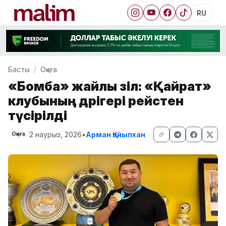
RU
Басты
Оқиға
«Бомба» жайлы әзіл: «Қайрат»
клубының дәрігері рейстен
түсірілді
2 наурыз, 2026
•
Арман Қайыпхан
Оқиға