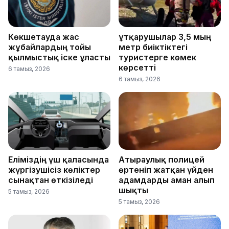
Көкшетауда жас
Құтқарушылар 3,5 мың
жұбайлардың тойы
метр биіктіктегі
қылмыстық іске ұласты
туристерге көмек
көрсетті
6 тамыз, 2026
6 тамыз, 2026
Еліміздің үш қаласында
Атыраулық полицей
жүргізушісіз көліктер
өртеніп жатқан үйден
сынақтан өткізіледі
адамдарды аман алып
шықты
5 тамыз, 2026
5 тамыз, 2026