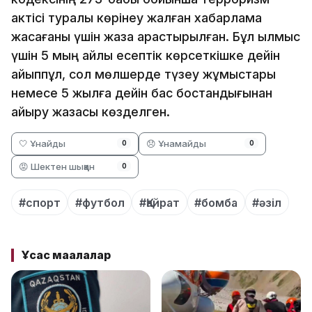
актісі туралы көрінеу жалған хабарлама
жасағаны үшін жаза қарастырылған. Бұл қылмыс
үшін 5 мың айлық есептік көрсеткішке дейін
айыппұл, сол мөлшерде түзеу жұмыстары
немесе 5 жылға дейін бас бостандығынан
айыру жазасы көзделген.
🤍 Ұнайды
😞 Ұнамайды
0
0
😡 Шектен шыққан
0
#спорт
#футбол
#Қайрат
#бомба
#әзіл
Ұқсас мақалалар