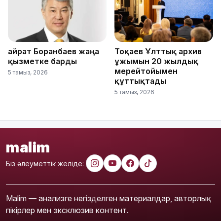
Қайрат Боранбаев жаңа
Тоқаев Ұлттық архив
қызметке барды
ұжымын 20 жылдық
мерейтойымен
5 тамыз, 2026
құттықтады
5 тамыз, 2026
malim
Біз әлеуметтік желіде:
Malim — анализге негізделген материалдар, авторлық
пікірлер мен эксклюзив контент.