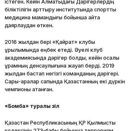
істеген. Кейін Алматыдағы Дәрігерлердің
біліктілігін арттыру институтында спорттық
медицина мамандығы бойынша қайта
даярлаудан өткен.
2016 жылдан бері «Қайрат» клубы
құрылымында еңбек етеді. Әуелі клуб
академиясында дәрігер болды, кейін қосалқы
құрамның денсаулығына жауап берді. 2019
жылдан бастап негізгі команданың дәрігері.
Сары-қаралар сапында Қазақстанның екі дүркін
чемпионы атанған.
«Бомба» туралы әзіл
Қазақстан Республикасының ҚР Қылмыстық
кодексінің 273-бабы бойынша терроризм