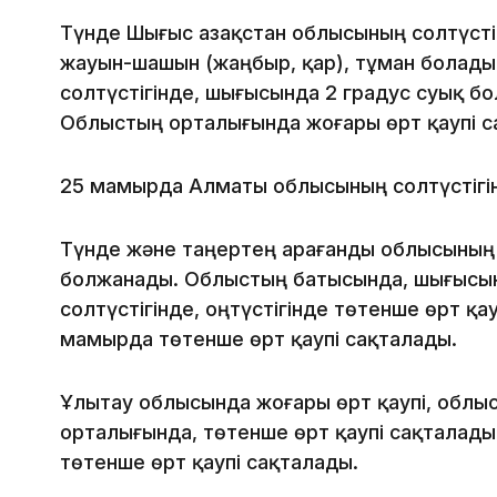
Түнде Шығыс Қазақстан облысының солтүстіг
жауын-шашын (жаңбыр, қар), тұман болады 
солтүстігінде, шығысында 2 градус суық бол
Облыстың орталығында жоғары өрт қаупі с
25 мамырда Алматы облысының солтүстігін
Түнде және таңертең Қарағанды облысының
болжанады. Облыстың батысында, шығысын
солтүстігінде, оңтүстігінде төтенше өрт қа
мамырда төтенше өрт қаупі сақталады.
Ұлытау облысында жоғары өрт қаупі, облыс
орталығында, төтенше өрт қаупі сақталад
төтенше өрт қаупі сақталады.