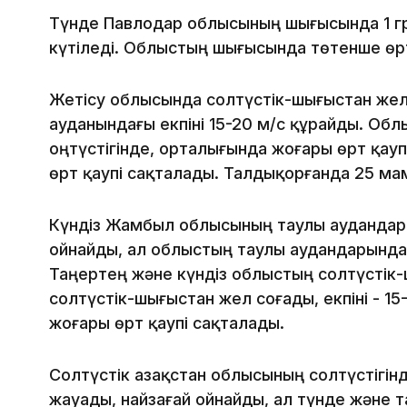
Түнде Павлодар облысының шығысында 1 гра
күтіледі. Облыстың шығысында төтенше өрт
Жетісу облысында солтүстік-шығыстан жел
ауданындағы екпіні 15-20 м/с құрайды. Обл
оңтүстігінде, орталығында жоғары өрт қау
өрт қаупі сақталады. Талдықорғанда 25 ма
Күндіз Жамбыл облысының таулы аудандар
ойнайды, ал облыстың таулы аудандарында
Таңертең және күндіз облыстың солтүстік
солтүстік-шығыстан жел соғады, екпіні - 15
жоғары өрт қаупі сақталады.
Солтүстік Қазақстан облысының солтүстігін
жауады, найзағай ойнайды, ал түнде және