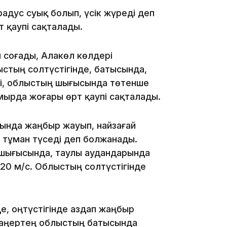
дус суық болып, үсік жүреді деп
 қаупі сақталады.
18:00
 соғады, Алакөл көлдері
ыстың солтүстігінде, батысында,
пі, облыстың шығысында төтенше
мырда жоғары өрт қаупі сақталады.
17:47
ында жаңбыр жауып, найзағай
 тұман түседі деп болжанады.
-шығысында, таулы аудандарында
-20 м/с. Облыстың солтүстігінде
17:30
де, оңтүстігінде аздап жаңбыр
 таңертең облыстың батысында