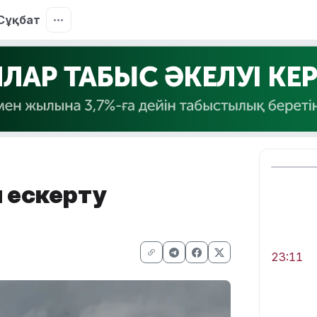
Сұқбат
ы ескерту
23:11