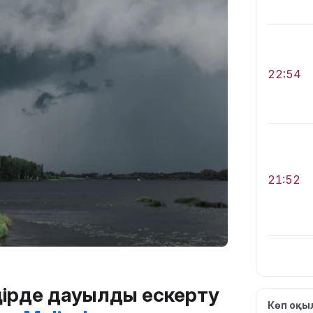
22:54
21:52
ңірде дауылды ескерту
21:30
Көп оқ