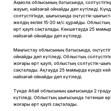
Ақмола облысының батысында, солтүстігін
жауып, найзағай ойнайды деп күтіледі. Күн
солтүстігінде, шығысында оңтүстік-шығыст
желдің екпіні 15-20 м/с құрайды. Облыстың
өрт қаупі сақталады. Көкшетауда 25 мамыр
найзағай ойнайды деп күтіледі.
Маңғыстау облысының батысында, оңтүстіг
ойнайды деп күтіледі. Облыстың солтүстіг
жоғары өрт қаупі, облыстың солтүстік-шығ
сақталады. Ақтауда 25 мамырда күндіз ке
найзағай ойнайды деп күтіледі.
Түнде Абай облысының шығысында 2 градус
күтіледі. Облыстың шығысында төтенше өрт
жоғары өрт қаупі сақталады.