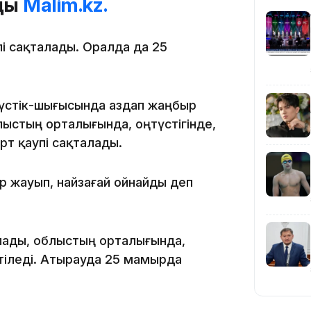
йды
Malim.kz.
пі сақталады. Оралда да 25
түстік-шығысында аздап жаңбыр
20:16
лыстың орталығында, оңтүстігінде,
т қаупі сақталады.
р жауып, найзағай ойнайды деп
лады, облыстың орталығында,
19:21
тіледі. Атырауда 25 мамырда