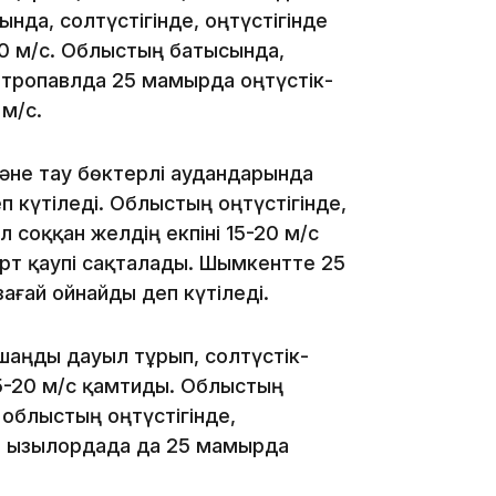
нда, солтүстігінде, оңтүстігінде
17:21
-20 м/с. Облыстың батысында,
етропавлда 25 мамырда оңтүстік-
 м/с.
және тау бөктерлі аудандарында
16:45
п күтіледі. Облыстың оңтүстігінде,
соққан желдің екпіні 15-20 м/с
рт қаупі сақталады. Шымкентте 25
ағай ойнайды деп күтіледі.
16:32
шаңды дауыл тұрып, солтүстік-
15-20 м/с қамтиды. Облыстың
 облыстың оңтүстігінде,
ы. Қызылордада да 25 мамырда