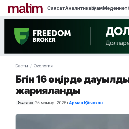
Саясат
Аналитика
Қоғам
Мәдениет
Басты
Экология
Бүгін 16 өңірде дауылд
жарияланды
25 мамыр, 2026
•
Арман Қайыпхан
Экология