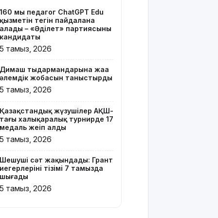
тізімі 7
160 мың педагог ChatGPT Edu
тамызда
қызметін тегін пайдалана
шығады
алады – «Әділет» партиясының
кандидаты
2 млрд
5 тамыз, 2026
теңгенің
несиелік
Димаш тыңдармандарына жаңа
алаяқтығы:
әлемдік жобасын таныстырды
21 адамға
5 тамыз, 2026
түрме
жазасы
Қазақстандық жүзушілер АҚШ-
кесілді
тағы халықаралық турнирде 17
медаль жеңіп алды
Білім беру
5 тамыз, 2026
ұйымдарының
жаңа оқу
Шешуші сәт жақындады: Грант
жылы мен
иегерлерінің тізімі 7 тамызда
жылыту
шығады
маусымына
5 тамыз, 2026
дайындығы
ШҚО
әкімінің