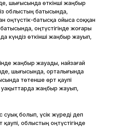
де, шығысында өткінші жаңбыр
діз облыстың батысында,
ан оңтүстік-батысқа ойыса соққан
 батысында, оңтүстігінде жоғары
да күндіз өткінші жаңбыр жауып,
18:41
інде жаңбыр жауады, найзағай
інде, шығысында, орталығында
ысында төтенше өрт қаупі
й уақыттарда жаңбыр жауып,
18:40
 суық болып, үсік жүреді деп
 қаупі, облыстың оңтүстігінде
18:35