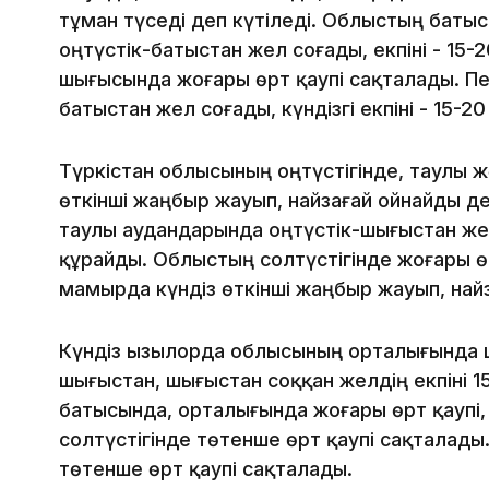
тұман түседі деп күтіледі. Облыстың батысы
оңтүстік-батыстан жел соғады, екпіні - 15
шығысында жоғары өрт қаупі сақталады. П
батыстан жел соғады, күндізгі екпіні - 15-20
Түркістан облысының оңтүстігінде, таулы 
өткінші жаңбыр жауып, найзағай ойнайды де
таулы аудандарында оңтүстік-шығыстан жел 
құрайды. Облыстың солтүстігінде жоғары ө
мамырда күндіз өткінші жаңбыр жауып, найз
Күндіз Қызылорда облысының орталығында 
шығыстан, шығыстан соққан желдің екпіні 
батысында, орталығында жоғары өрт қаупі,
солтүстігінде төтенше өрт қаупі сақталад
төтенше өрт қаупі сақталады.