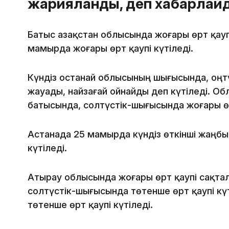
жарияланды, деп хабарла
Батыс Қазақстан облысында жоғары өрт қау
мамырда жоғары өрт қаупі күтіледі.
Күндіз Қостанай облысының шығысында, оң
жауады, найзағай ойнайды деп күтіледі. Об
батысында, солтүстік-шығысында жоғары өр
Астанада 25 мамырда күндіз өткінші жаңбы
күтіледі.
Атырау облысында жоғары өрт қаупі сақта
солтүстік-шығысында төтенше өрт қаупі кү
төтенше өрт қаупі күтіледі.