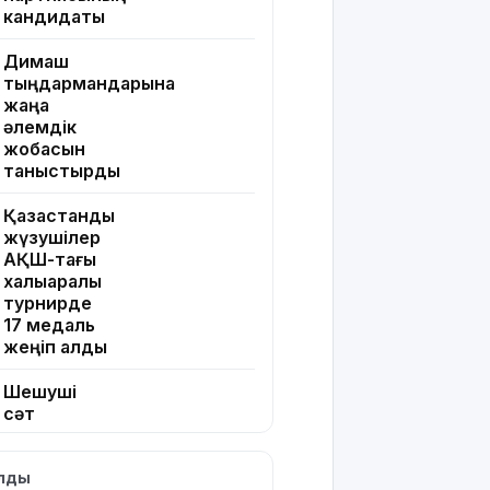
кандидаты
Димаш
тыңдармандарына
жаңа
әлемдік
жобасын
таныстырды
Қазақстандық
жүзушілер
АҚШ-тағы
халықаралық
турнирде
17 медаль
жеңіп алды
Шешуші
сәт
жақындады:
Грант
ылды
иегерлерінің