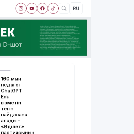
RU
160 мың
педагог
ChatGPT
Edu
қызметін
тегін
пайдалана
алады –
«Әділет»
партиясының