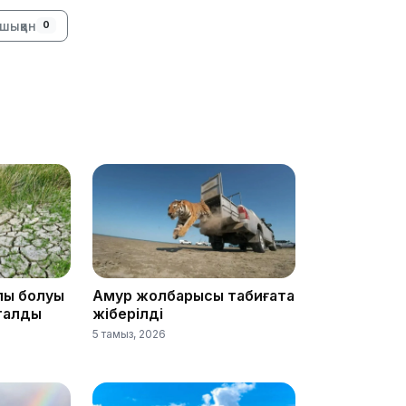
16:01
шыққан
0
15:55
лық болуы
Амур жолбарысы табиғатқа
аталды
жіберілді
15:46
5 тамыз, 2026