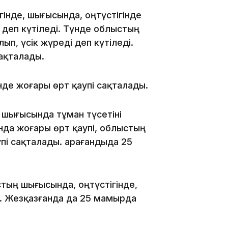
інде, шығысында, оңтүстігінде
деп күтіледі. Түнде облыстың
ып, үсік жүреді деп күтіледі.
ақталады.
18:25
де жоғары өрт қаупі сақталады.
 шығысында тұман түсетіні
да жоғары өрт қаупі, облыстың
упі сақталады. Қарағандыда 25
18:10
тың шығысында, оңтүстігінде,
ы. Жезқазғанда да 25 мамырда