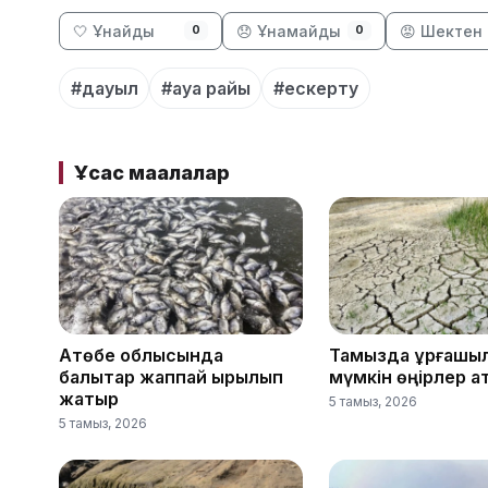
🤍 Ұнайды
😞 Ұнамайды
😡 Шектен 
0
0
#дауыл
#ауа райы
#ескерту
Ұқсас мақалалар
Ақтөбе облысында
Тамызда құрғақшы
балықтар жаппай қырылып
мүмкін өңірлер 
жатыр
5 тамыз, 2026
5 тамыз, 2026