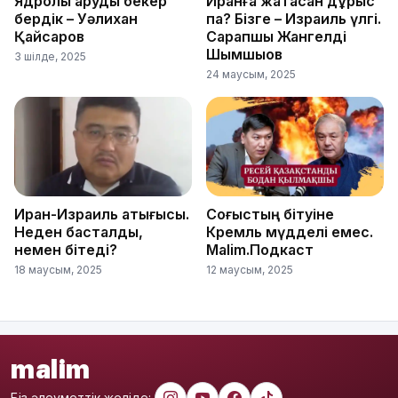
Ядролық қаруды бекер
Иранға жақтасқан дұрыс
бердік – Уәлихан
па? Бізге – Израиль үлгі.
Қайсаров
Сарапшы Жангелді
Шымшықов
3 шілде, 2025
24 маусым, 2025
Иран-Израиль қақтығысы.
Соғыстың бітуіне
Неден басталды,
Кремль мүдделі емес.
немен бітеді?
Malim.Подкаст
18 маусым, 2025
12 маусым, 2025
malim
Біз әлеуметтік желіде: