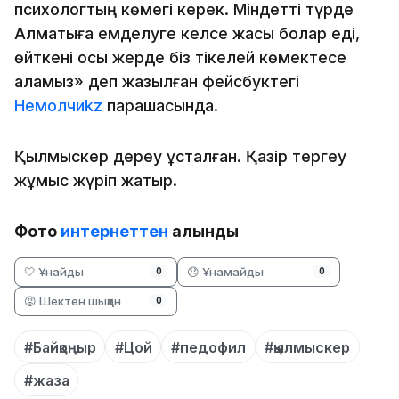
психологтың көмегі керек. Міндетті түрде
Алматыға емделуге келсе жақсы болар еді,
өйткені осы жерде біз тікелей көмектесе
аламыз» деп жазылған фейсбуктегі
Немолчиkz
парақшасында.
Қылмыскер дереу ұсталған. Қазір тергеу
жұмыс жүріп жатыр.
Фото
интернеттен
алынды
🤍 Ұнайды
😞 Ұнамайды
0
0
😡 Шектен шыққан
0
#Байқоңыр
#Цой
#педофил
#қылмыскер
#жаза