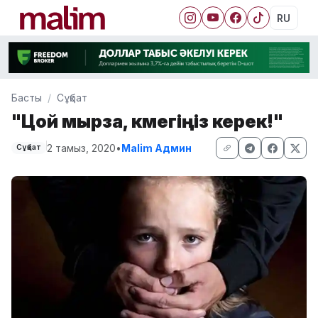
RU
Басты
Сұқбат
"Цой мырза, көмегіңіз керек!"
2 тамыз, 2020
•
Malim Админ
Сұқбат