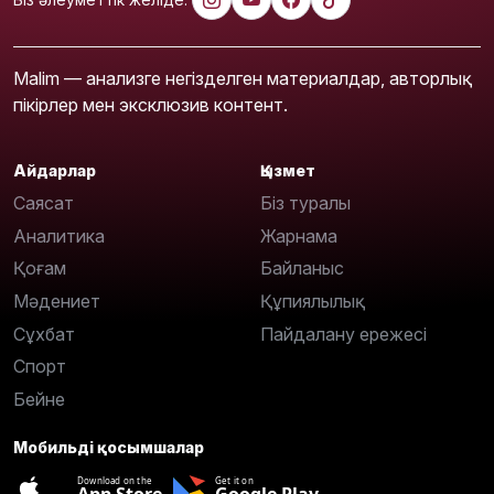
Malim — анализге негізделген материалдар, авторлық
пікірлер мен эксклюзив контент.
Айдарлар
Қызмет
Саясат
Біз туралы
Аналитика
Жарнама
Қоғам
Байланыс
Мәдениет
Құпиялылық
Сұхбат
Пайдалану ережесі
Спорт
Бейне
Мобильді қосымшалар
Download on the
Get it on