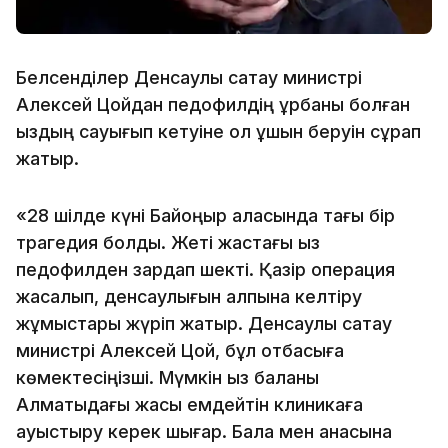
Белсенділер Денсаулық сақтау министрі
Алексей Цойдан педофилдің құрбаны болған
қыздың сауығып кетуіне қол ұшын беруін сұрап
жатыр.
«28 шілде күні Байқоңыр қаласында тағы бір
трагедия болды. Жеті жастағы қыз
педофилден зардап шекті. Қазір операция
жасалып, денсаулығын қалпына келтіру
жұмыстары жүріп жатыр. Денсаулық сақтау
министрі Алексей Цой, бұл отбасыға
көмектесіңізші. Мүмкін қыз баланы
Алматыдағы жақсы емдейтін клиникаға
ауыстыру керек шығар. Бала мен анасына