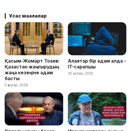
Ұқсас мақалалар
Қасым-Жомарт Тоқаев:
Алаяқтар бір қадам алда -
Қазақстан жаңғырудың
IT-сарапшы
жаңа кезеңіне қадам
25 шілде, 2025
басты
5 қаңтар, 2026