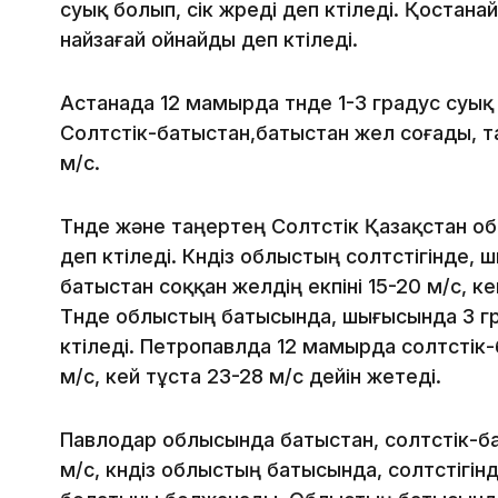
суық болып, үсік жүреді деп күтіледі. Қоста
найзағай ойнайды деп күтіледі.
Астанада 12 мамырда түнде 1-3 градус суық бо
Солтүстік-батыстан,батыстан жел соғады, таң
м/с.
Түнде және таңертең Солтүстік Қазақстан о
деп күтіледі. Күндіз облыстың солтүстігінде, 
батыстан соққан желдің екпіні 15-20 м/с, ке
Түнде облыстың батысында, шығысында 3 гра
күтіледі. Петропавлда 12 мамырда солтүстік
м/с, кей тұста 23-28 м/с дейін жетеді.
Павлодар облысында батыстан, солтүстік-ба
м/с, күндіз облыстың батысында, солтүстігін