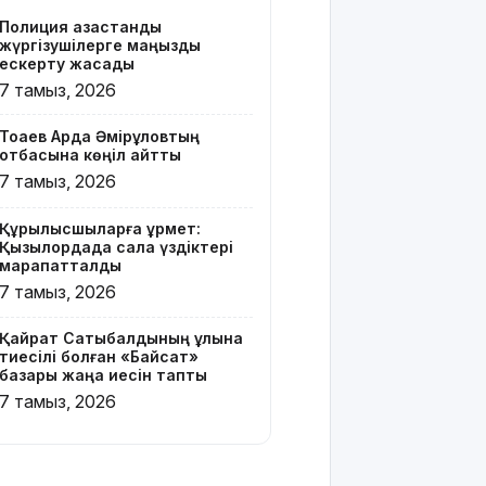
Z белгісі
Полиция қазақстандық
бар жейде
жүргізушілерге маңызды
киген
ескерту жасады
жолаушы
7 тамыз, 2026
қызу
талқыға
Тоқаев Ардақ Әмірқұловтың
түсті
отбасына көңіл айтты
7 тамыз, 2026
Президент
Солтүстік
Құрылысшыларға құрмет:
Қазақстан
Қызылордада сала үздіктері
облысының
марапатталды
90
7 тамыз, 2026
жылдығымен
құттықтады
Қайрат Сатыбалдының ұлына
тиесілі болған «Байсат»
Телефон
базары жаңа иесін тапты
алаяқтығының
7 тамыз, 2026
жаңа түрі
туралы
ескерту
жасалды