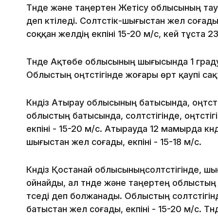
Түнде және таңертен Жетісу облысының та
деп күтіледі. Солтүстік-шығыстан жел соғад
соққан желдің екпіні 15-20 м/с, кей тұста 2
Түнде Ақтөбе облысының шығысында 1 градус с
Облыстың оңтүстігінде жоғары өрт қаупі са
Күндіз Атырау облысының батысында, оңтүст
облыстың батысында, солтүстігінде, оңтүсті
екпіні - 15-20 м/с. Атырауда 12 мамырда күн
шығыстан жел соғады, екпіні - 15-18 м/с.
Күндіз Қостанай облысыныңсолтүстігінде, 
ойнайды, ал түнде және таңертең облыстың 
түседі деп болжанады. Облыстың солтүстігін
батыстан жел соғады, екпіні - 15-20 м/с. 