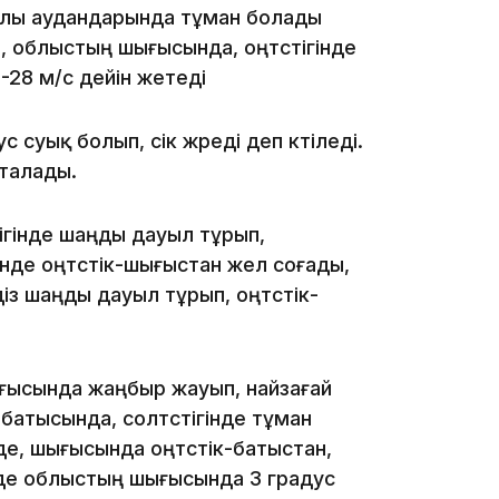
улы аудандарында тұман болады
ы, облыстың шығысында, оңтүстігінде
3-28 м/с дейін жетеді
уық болып, үсік жүреді деп күтіледі.
12:17
қталады.
ігінде шаңды дауыл тұрып,
гінде оңтүстік-шығыстан жел соғады,
діз шаңды дауыл тұрып, оңтүстік-
11:23
шығысында жаңбыр жауып, найзағай
батысында, солтүстігінде тұман
де, шығысында оңтүстік-батыстан,
Түнде облыстың шығысында 3 градус