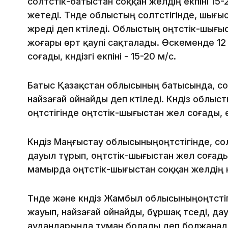
солтүстік-батыстан соққан желдің екпіні 15-
жетеді. Түнде облыстың солтүстігінде, шығыс
жүреді деп күтіледі. Облыстың оңтүстік-шығы
жоғары өрт қаупі сақталады. Өскеменде 12
соғады, күндізгі екпіні - 15-20 м/с.
Батыс Қазақстан облысының батысында, сол
найзағай ойнайды деп күтіледі. Күндіз облыс
оңтүстігінде оңтүстік-шығыстан жел соғады, е
Күндіз Маңғыстау облысыныңоңтүстігінде, со
дауыл тұрып, оңтүстік-шығыстан жел соғады, 
мамырда оңтүстік-шығыстан соққан желдің күн
Түнде және күндіз Жамбыл облысыныңоңтүст
жауып, найзағай ойнайды, бұршақ түседі, д
аудандарында тұман болады деп болжанады