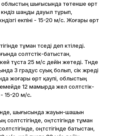
пі, облыстың шығысында төтенше өрт
күндіз шаңды дауыл тұрып,
ндізгі екпіні - 15-20 м/с. Жоғары өрт
16:34
інде тұман түседі деп күтіледі.
ығында солтүстік-батыстан,
 кей тұста 25 м/с дейін жетеді. Түнде
16:33
а 3 градус суық болып, үсік жүреді
ында жоғары өрт қаупі, облыстың
 Семейде 12 мамырда жел солтүстік-
 - 15-20 м/с.
16:01
гінде, шығысында жауын-шашын
 солтүстігінде, оңтүстігінде тұман
лтүстігінде, оңтүстігінде батыстан,