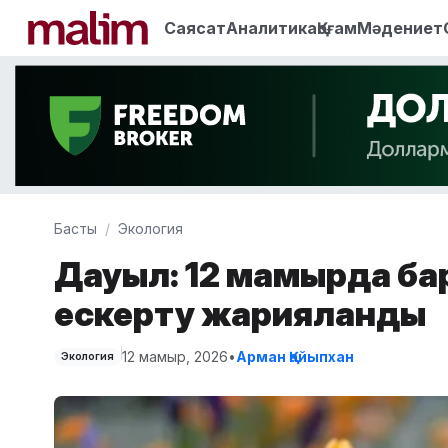
Саясат
Аналитика
Қоғам
Мәдениет
Басты
Экология
Дауыл: 12 мамырда бар
ескерту жарияланды
12 мамыр, 2026
•
Арман Қайыпхан
Экология