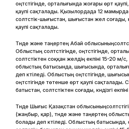
оңтүстігінде, орталығында жоғары өрт қау
қаупі сақталады. Қызылордада 12 мамырда 
солтүстік-шығыстан, шығыстан жел соғады, кү
қаупі сақталады.
Түнде және таңертең Абай облысыныңсолтүстіг
Облыстың солтүстігінде, оңтүстігінде, ортал
солтүстіктен соққан желдің екпіні 15-20 м/с,
облыстың батысында, шығысында, орталығынд
деп күтіледі. Облыстың оңтүстігінде, шығыс
оңтүстігінде төтенше өрт қаупі сақталады.
батыстан, солтүстіктен соғады, күндізгі екпіні
Түнде Шығыс Қазақстан облысыныңсолтүсті
(жаңбыр, қар), түнде және таңертең облыстың
болады деп күтіледі. Облыстың батысында, со