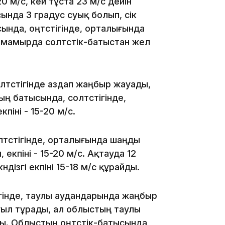
20 м/с, кей тұста 23 м/с дейін
ында 3 градус суық болып, үсік
15:33
сында, оңтүстігінде, орталығында
 мамырда солтүстік-батыстан жел
15:04
түстігінде аздап жаңбыр жауады,
тың батысында, солтүстігінде,
кпіні - 15-20 м/с.
лтүстігінде, орталығында шаңды
14:10
екпіні - 15-20 м/с. Ақтауда 12
дізгі екпіні 15-18 м/с құрайды.
ігінде, таулы аудандарында жаңбыр
ауыл тұрады, ал облыстың таулы
. Облыстың оңтүстік-батысында,