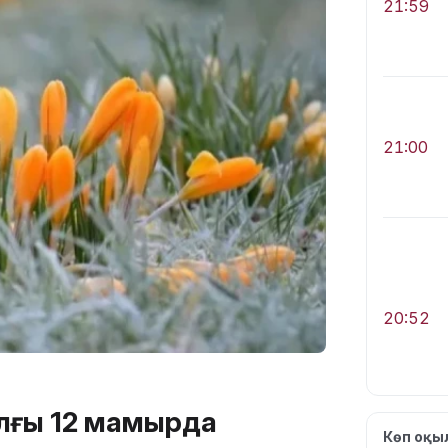
21:59
21:00
20:52
лғы 12 мамырда
Көп оқ