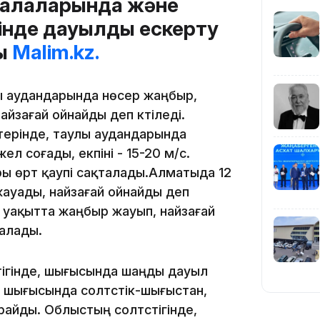
қалаларында және
рінде дауылды ескерту
19:39
ды
Malim.kz.
лы аудандарында нөсер жаңбыр,
йзағай ойнайды деп күтіледі.
ктерінде, таулы аудандарында
ел соғады, екпіні - 15-20 м/с.
18:45
ры өрт қаупі сақталады.Алматыда 12
ауады, найзағай ойнайды деп
 уақытта жаңбыр жауып, найзағай
талады.
ігінде, шығысында шаңды дауыл
17:34
, шығысында солтүстік-шығыстан,
райды. Облыстың солтүстігінде,