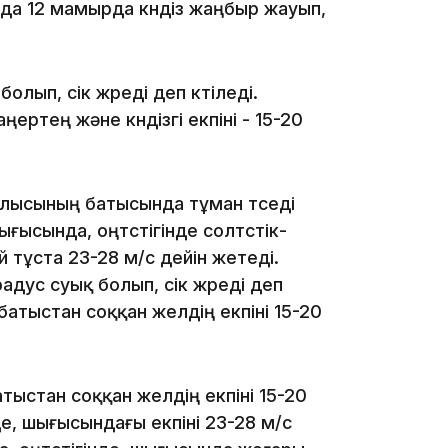
11:20
найда 12 мамырда күндіз жаңбыр жауып,
лып, үсік жүреді деп күтіледі.
ертең және күндізгі екпіні - 15-20
10:53
блысының батысында тұман түседі
шығысында, оңтүстігінде солтүстік-
й тұста 23-28 м/с дейін жетеді.
дус суық болып, үсік жүреді деп
-батыстан соққан желдің екпіні 15-20
10:35
тыстан соққан желдің екпіні 15-20
де, шығысындағы екпіні 23-28 м/с