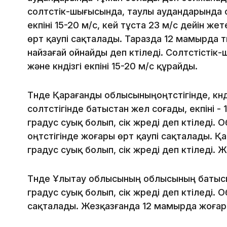
солтүстік-шығысында, таулы аудандарында 
екпіні 15-20 м/с, кей тұста 23 м/с дейін 
өрт қаупі сақталады. Таразда 12 мамырда 
найзағай ойнайды деп күтіледі. Солтүстісті
және күндізгі екпіні 15-20 м/с құрайды.
Түнде Қарағанды облысыныңоңтүстігінде, кү
солтүстігінде батыстан жел соғады, екпіні -
градус суық болып, үсік жүреді деп күтіледі.
оңтүстігінде жоғары өрт қаупі сақталады. Қ
градус суық болып, үсік жүреді деп күтіледі.
Түнде Ұлытау облысының облысының батысын
градус суық болып, үсік жүреді деп күтіледі
сақталады. Жезқазғанда 12 мамырда жоғары