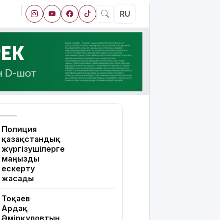
RU
Полиция
қазақстандық
жүргізушілерге
маңызды
ескерту
жасады
Тоқаев
Ардақ
Әмірқұловтың