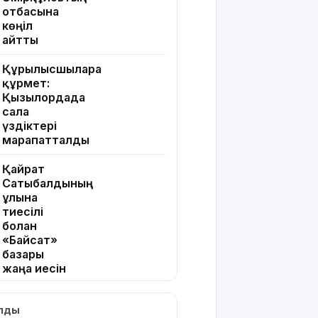
отбасына
көңіл
айтты
Құрылысшыларға
құрмет:
Қызылордада
сала
үздіктері
марапатталды
Қайрат
Сатыбалдының
ұлына
тиесілі
болған
«Байсат»
базары
жаңа иесін
тапты
ылды
Қарағандада