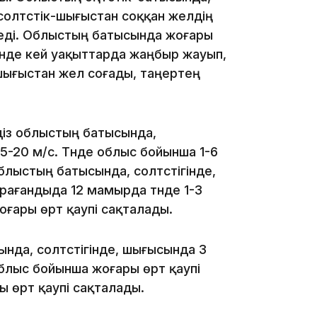
солтүстік-шығыстан соққан желдің
жетеді. Облыстың батысында жоғары
түнде кей уақыттарда жаңбыр жауып,
13:14
к-шығыстан жел соғады, таңертең
ндіз облыстың батысында,
 15-20 м/с. Түнде облыс бойынша 1-6
 Облыстың батысында, солтүстігінде,
арағандыда 12 мамырда түнде 1-3
13:08
 Жоғары өрт қаупі сақталады.
да, солтүстігінде, шығысында 3
. Облыс бойынша жоғары өрт қаупі
 өрт қаупі сақталады.
12:35