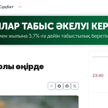
Сұқбат
лық өңірде
23:40