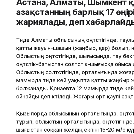
Астана, Алматы, Шымкент 
Қазақстанның барлық 17 өңі
жариялады, деп хабарлай
Түнде Алматы облысының оңтүстігінде, тау
қатты жауын-шашын (жаңбыр, қар) болып, на
Облыстың оңтүстігінде, шығысында, тау бө
оңтүстік-батыстан солтүстік-шығысқа ойыса ж
Облыстың солтүстігінде, орталығында жоға
мамырда түнде кей уақытта қатты жаңбыр ж
болжанады. Қонаевта 12 мамырда түнде кей
ойнайды деп күтіледі. Жоғары өрт қаупі сақ
Қызылорда облысының орталығында, оңтүст
тұрып, облыстың орталығында, оңтүстігінде
шығыстан соққан желдің екпіні 15-20 м/с құ