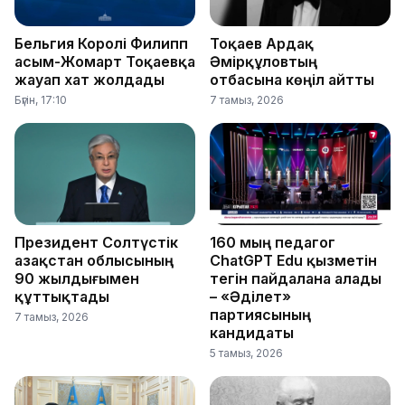
Бельгия Королі Филипп
Тоқаев Ардақ
Қасым-Жомарт Тоқаевқа
Әмірқұловтың
жауап хат жолдады
отбасына көңіл айтты
Бүгін, 17:10
7 тамыз, 2026
Президент Солтүстік
160 мың педагог
Қазақстан облысының
ChatGPT Edu қызметін
90 жылдығымен
тегін пайдалана алады
құттықтады
– «Әділет»
партиясының
7 тамыз, 2026
кандидаты
5 тамыз, 2026