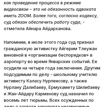
как проведение процесса в режиме
видеосвязи – это не обязанность адвоката
иметь ZOOM. Более того, согласно кодексу,
суд обязан обеспечить работу суда
, -
отметила Айнара Айдарханова.
Напомним, в июле этого года суд признал
гражданскую активистку Айгерим Тлеужан
виновной в «организации беспорядков» в
аэропорту во время Январских событий. Ее
осудили на четыре года заключения. Другим
подсудимым по делу - школьному учителю
активисту Каласу Нурпеисову, а также
Нурлану Далибаеву, Ермухамету Шилибаеву
и Жан-Айдару Карменову суд назначил по
восемь лет тюрьмы. Всех осужденных по
делу о захвате аэропорта независимые