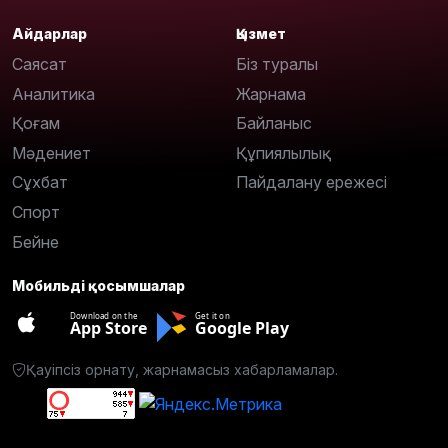
Айдарлар
Қызмет
Саясат
Біз туралы
Аналитика
Жарнама
Қоғам
Байланыс
Мәдениет
Құпиялылық
Сұхбат
Пайдалану ережесі
Спорт
Бейне
Мобильді қосымшалар
Download on the
Get it on
App Store
Google Play
Қауіпсіз орнату, жарнамасыз хабарламалар.