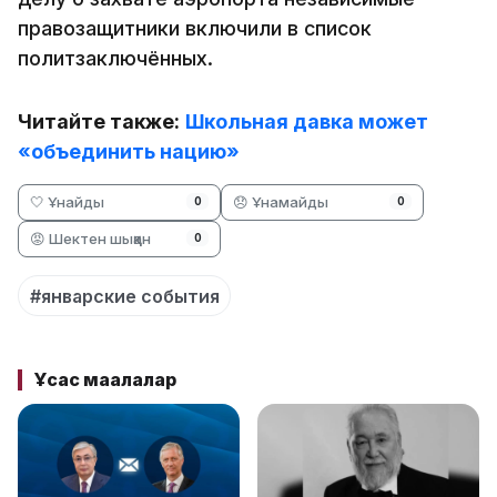
правозащитники включили в список
политзаключённых.
Читайте также:
Школьная давка может
«объединить нацию»
🤍 Ұнайды
😞 Ұнамайды
0
0
😡 Шектен шыққан
0
#январские события
Ұқсас мақалалар