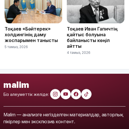
Тоқаев «Бәйтерек»
Тоқаев Иван Гапичтің
холдингінің даму
қайтыс болуына
жоспарымен танысты
байланысты көңіл
айтты
5 тамыз, 2026
4 тамыз, 2026
malim
Біз әлеуметтік желіде:
Malim — анализге негізделген материалдар, авторлық
пікірлер мен эксклюзив контент.