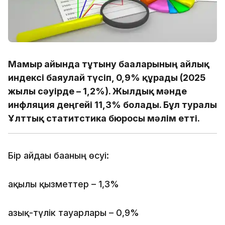
Мамыр айында тұтыну бағаларының айлық
индексі баяулай түсіп, 0,9% құрады (2025
жылғы сәуірде – 1,2%). Жылдық мәнде
инфляция деңгейі 11,3% болады. Бұл туралы
Ұлттық статитстика бюросы мәлім етті.
Бір айдағы бағаның өсуі:
ақылы қызметтер – 1,3%
азық-түлік тауарлары – 0,9%