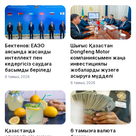
Бектенов: ЕАЭО
Шығыс Қазақстан
аясында жасанды
Dongfeng Motor
интеллект пен
компаниясымен жаңа
кедергісіз саудаға
инвестициялық
басымдық беріледі
жобаларды жүзеге
асыруға мүдделі
6 тамыз, 2026
6 тамыз, 2026
Қазақстанда
6 тамызға валюта