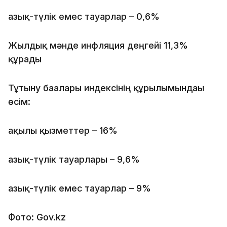
азық-түлік емес тауарлар – 0,6%
Жылдық мәнде инфляция деңгейі 11,3%
құрады
Тұтыну бағалары индексінің құрылымындағы
өсім:
ақылы қызметтер – 16%
азық-түлік тауарлары – 9,6%
азық-түлік емес тауарлар – 9%
Фото: Gov.kz