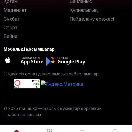
Қоғам
Байланыс
Мәдениет
Құпиялылық
Сұхбат
Пайдалану ережесі
Спорт
Бейне
Мобильді қосымшалар
Download on the
Get it on
App Store
Google Play
Қауіпсіз орнату, жарнамасыз хабарламалар.
© 2025
malim.kz
— Барлық құқықтар қорғалған.
Прайс-парақшасы