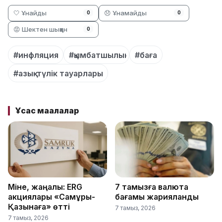
🤍 Ұнайды
😞 Ұнамайды
0
0
😡 Шектен шыққан
0
#инфляция
#қымбатшылық
#баға
#азық-түлік тауарлары
Ұқсас мақалалар
Міне, жаңалық: ERG
7 тамызға валюта
акциялары «Самұрық-
бағамы жарияланды
Қазынаға» өтті
7 тамыз, 2026
7 тамыз, 2026