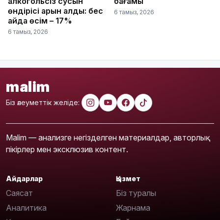
алкогольсіз сусын
бағамы
өндірісі қарқын алды: бес
6 тамыз, 2026
айда өсім – 17%
6 тамыз, 2026
malim
Біз әлеуметтік желіде:
Malim — анализге негізделген материалдар, авторлық
пікірлер мен эксклюзив контент.
Айдарлар
Қызмет
Саясат
Біз туралы
Аналитика
Жарнама