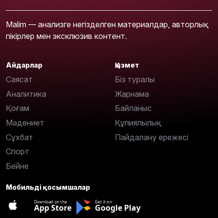
Malim — анализге негізделген материалдар, авторлық
пікірлер мен эксклюзив контент.
Айдарлар
Қызмет
Саясат
Біз туралы
Аналитика
Жарнама
Қоғам
Байланыс
Мәдениет
Құпиялылық
Сұхбат
Пайдалану ережесі
Спорт
Бейне
Мобильді қосымшалар
Download on the
Get it on
App Store
Google Play