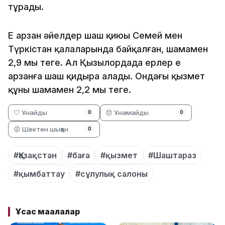
тұрады.
Ең арзан әйелдер шаш қиюы Семей мен
Түркістан қалаларында байқалған, шамамен
2,9 мың теңге. Ал Қызылордада ерлер ең
арзанға шаш қидыра алады. Ондағы қызмет
құны шамамен 2,2 мың теңге.
🤍 Ұнайды
😞 Ұнамайды
0
0
😡 Шектен шыққан
0
#Қазақстан
#баға
#қызмет
#Шаштараз
#қымбаттау
#сұлулық салоны
Ұқсас мақалалар