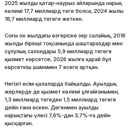
2025 жылдың қаңтар-наурыз айларында нарық
көлемі 17,7 миллиард теңге болса, 2024 жылы
18,7 миллиард теңгеге жеткен.
Соңғы он жылдағы өзгеріске зер салайық, 2016
жылдың бірінші тоқсанында шаштараздар мен
сұлулық салондары 5,9 миллиард теңгеге
қызмет көрсетсе, 2026 жылға қарай бұл
көрсеткіш шамамен 7 есеге артқан.
Негізгі өсім қалаларда байқалды. Ауылдық
жерлерде де қызмет көлемі ұлғайғанымен,
1,3 миллиард теңгеден 1,5 миллиард теңгеге
дейін ғана өскен. Дегенмен ауылдың
нарықтағы үлесі 7,6%-дан 3,7%-ға дейін
қысқарған.