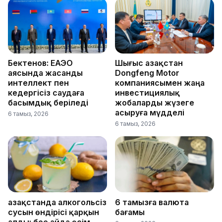
Бектенов: ЕАЭО
Шығыс Қазақстан
аясында жасанды
Dongfeng Motor
интеллект пен
компаниясымен жаңа
кедергісіз саудаға
инвестициялық
басымдық беріледі
жобаларды жүзеге
асыруға мүдделі
6 тамыз, 2026
6 тамыз, 2026
Қазақстанда алкогольсіз
6 тамызға валюта
сусын өндірісі қарқын
бағамы
алды: бес айда өсім –