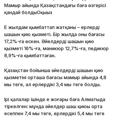
Мамыр айында Қазақстандағы баға өзгерісі
қандай болдыОқыңыз
Ең жылдам қымбаттап жатқаны – ерлердің
шашын қию қызметі. Бір жылда оның бағасы
17,2%-ға өскен. Әйелдердің шашын қию
қызметі 16%-ға, маникюр 12,7%-ға, педикюр
8,9%-ға қымбаттаған.
Қазақстан бойынша әйелдердің шашын қию
қызметінің орташа бағасы мамыр айында 4,8
мың теңге, ал ерлердікі 3,4 мың теңге болды.
Ірі қалалар ішінде ең жоғары баға Алматыда
тіркелген: мұнда әйелдер шаш қиюы орта
есеппен 7,4 мың теңге, ерлердікі 5,4 мың теңге