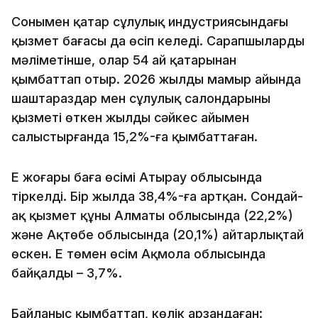
Сонымен қатар сұлулық индустриясындағы
қызмет бағасы да өсіп келеді. Сарапшылардың
мәліметінше, олар 54 ай қатарынан
қымбаттап отыр. 2026 жылдың мамыр айында
шаштараздар мен сұлулық салондарының
қызметі өткен жылдың сәйкес айымен
салыстырғанда 15,2%-ға қымбаттаған.
Ең жоғары баға өсімі Атырау облысында
тіркелді. Бір жылда 38,4%-ға артқан. Сондай-
ақ қызмет құны Алматы облысында (22,2%)
және Ақтөбе облысында (20,1%) айтарлықтай
өскен. Ең төмен өсім Ақмола облысында
байқалды – 3,7%.
Байланыс қымбаттап, көлік арзандаған: