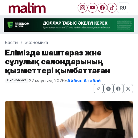
RU
Басты
Экономика
Елімізде шаштараз және
сұлулық салондарының
қызметтері қымбаттаған
22 маусым, 2026
•
Айбын Атабай
Экономика