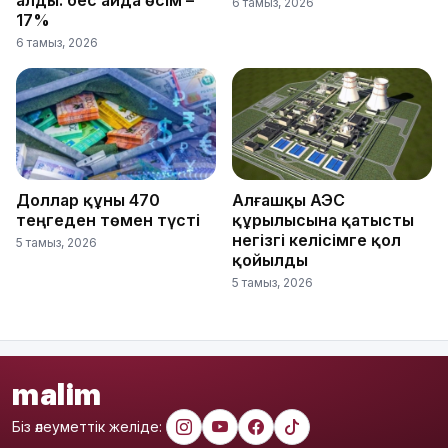
6 тамыз, 2026
17%
6 тамыз, 2026
Доллар құны 470
Алғашқы АЭС
теңгеден төмен түсті
құрылысына қатысты
негізгі келісімге қол
5 тамыз, 2026
қойылды
5 тамыз, 2026
malim
Біз әлеуметтік желіде: