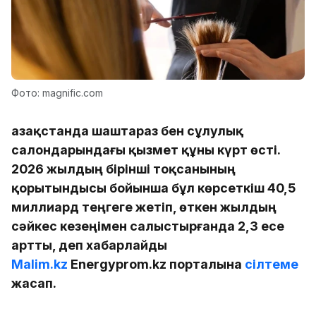
Фото: magnific.com
Қазақстанда шаштараз бен сұлулық
салондарындағы қызмет құны күрт өсті.
2026 жылдың бірінші тоқсанының
қорытындысы бойынша бұл көрсеткіш 40,5
миллиард теңгеге жетіп, өткен жылдың
сәйкес кезеңімен салыстырғанда 2,3 есе
артты, деп хабарлайды
Malim.kz
Еnergyprom.kz порталына
сілтеме
жасап.