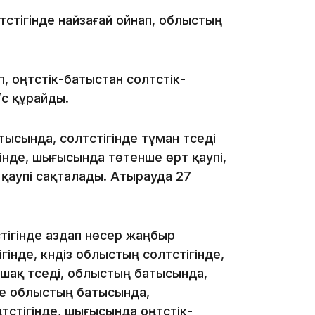
үстігінде найзағай ойнап, облыстың
, оңтүстік-батыстан солтүстік-
/с құрайды.
13:39
сында, солтүстігінде тұман түседі
ігінде, шығысында төтенше өрт қаупі,
қаупі сақталады. Атырауда 27
тігінде аздап нөсер жаңбыр
13:00
інде, күндіз облыстың солтүстігінде,
ршақ түседі, облыстың батысында,
үнде облыстың батысында,
түстігінде, шығысында оңтүстік-