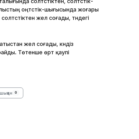
лығында солтүстіктен, солтүстік-
21:00
Облыстың оңтүстік-шығысында жоғары
солтүстіктен жел соғады, түндегі
тыстан жел соғады, күндіз
ұрайды. Төтенше өрт қаупі
20:52
шыққан
0
19:39