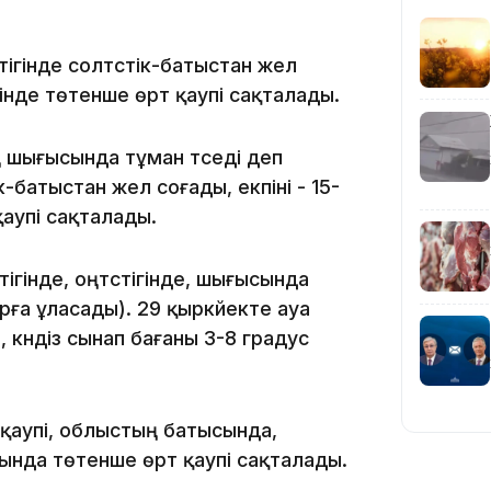
16:59
ігінде солтүстік-батыстан жел
ігінде төтенше өрт қаупі сақталады.
 шығысында тұман түседі деп
к-батыстан жел соғады, екпіні - 15-
15:55
қаупі сақталады.
тігінде, оңтүстігінде, шығысында
а ұласады). 29 қыркүйекте ауа
 күндіз сынап бағаны 3-8 градус
14:26
 қаупі, облыстың батысында,
ғында төтенше өрт қаупі сақталады.