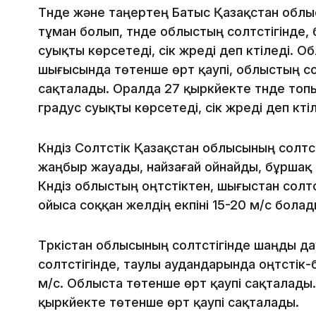
Түнде және таңертең Батыс Қазақстан облы
тұман болып, түнде облыстың солтүстігінде
суықты көрсетеді, үсік жүреді деп күтіледі. 
шығысында төтенше өрт қаупі, облыстың сол
сақталады. Оралда 27 қыркүйекте түнде топы
градус суықты көрсетеді, үсік жүреді деп күт
Күндіз Солтүстік Қазақстан облысының солтүс
жаңбыр жауады, найзағай ойнайды, бұршақ тү
Күндіз облыстың оңтүстіктен, шығыстан солт
ойыса соққан желдің екпіні 15-20 м/с болады
Түркістан облысының солтүстігінде шаңды д
солтүстігінде, таулы аудандарында оңтүстік-
м/с. Облыста төтенше өрт қаупі сақталады
қыркүйекте төтенше өрт қаупі сақталады.