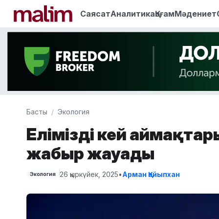
Саясат
Аналитика
Қоғам
Мәдениет
Басты
Экология
Еліміздің кей аймақта
жаңбыр жауады
26 қыркүйек, 2025
•
Арман Қайыпхан
Экология