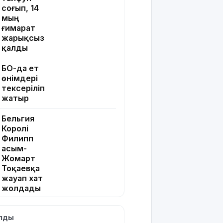
соғып, 14
мың
ғимарат
жарықсыз
қалды
БҚО-да ет
өнімдері
тексеріліп
жатыр
Бельгия
Королі
Филипп
Қасым-
Жомарт
Тоқаевқа
жауап хат
жолдады
БҚО-да
ылды
құтқарушылар