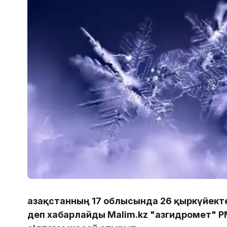
Қазақстанның 17 облысында 26 қыркүйек
деп хабарлайды Malim.kz "Қазгидромет" 