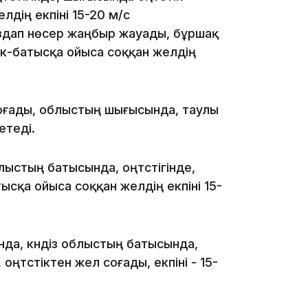
лдің екпіні 15-20 м/с
 аздап нөсер жаңбыр жауады, бұршақ
12:40
стік-батысқа ойыса соққан желдің
соғады, облыстың шығысында, таулы
етеді.
12:13
блыстың батысында, оңтүстігінде,
ысқа ойыса соққан желдің екпіні 15-
да, күндіз облыстың батысында,
оңтүстіктен жел соғады, екпіні - 15-
11:54