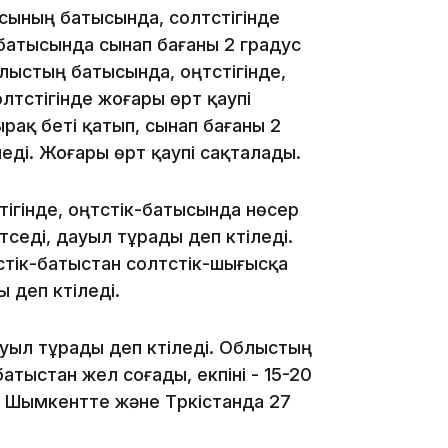
сының батысында, солтүстігінде
, батысында сынап бағаны 2 градус
Облыстың батысында, оңтүстігінде,
түстігінде жоғары өрт қаупі
рақ беті қатып, сынап бағаны 2
іледі. Жоғары өрт қаупі сақталады.
10:56
тігінде, оңтүстік-батысында нөсер
седі, дауыл тұрады деп күтіледі.
үстік-батыстан солтүстік-шығысқа
 деп күтіледі.
ауыл тұрады деп күтіледі. Облыстың
09:36
батыстан жел соғады, екпіні - 15-20
. Шымкентте және Түркістанда 27