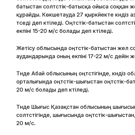
батыстан солтүстік-батысқа ойыса соққан же
құрайды. Көкшетауда 27 қыркүйекте күндіз
түседі деп күтіледі. Оңтүстік-батыстан солтү
екпіні 15-20 м/с болады деп күтіледі.
Жетісу облысында оңтүстік-батыстан жел 
аудандарында оның екпіні 17-22 м/с дейін ж
Түнде Абай облысының оңтүстігінде, күндіз о
орталығында оңтүстік-шығыстан оңтүстік-бат
20 м/с болады деп күтіледі.
Түнде Шығыс Қазақстан облысының шығысын
солтүстігінде, шығысында оңтүстік-шығыстан, 
20 м/с.