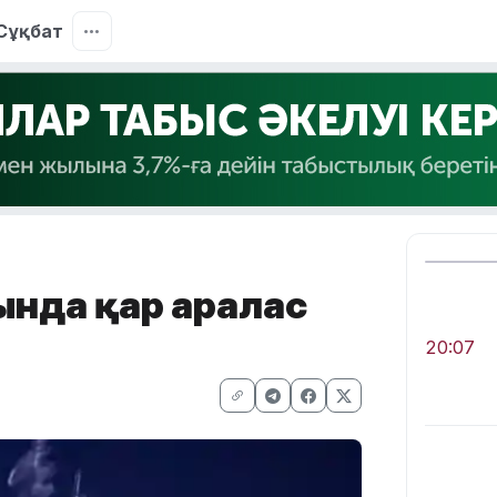
Сұқбат
рында қар аралас
20:07