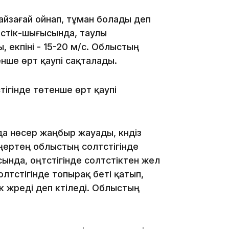
йзағай ойнап, тұман болады деп
08:36
түстік-шығысында, таулы
 екпіні - 15-20 м/с. Облыстың
енше өрт қаупі сақталады.
ігінде төтенше өрт қаупі
23:40
 нөсер жаңбыр жауады, күндіз
аңертең облыстың солтүстігінде
нда, оңтүстігінде солтүстіктен жел
21:59
олтүстігінде топырақ беті қатып,
к жүреді деп күтіледі. Облыстың