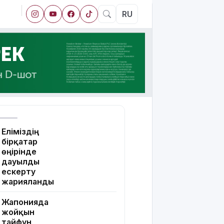
RU
Еліміздің
бірқатар
өңірінде
дауылды
ескерту
жарияланды
Жапонияда
жойқын
тайфун