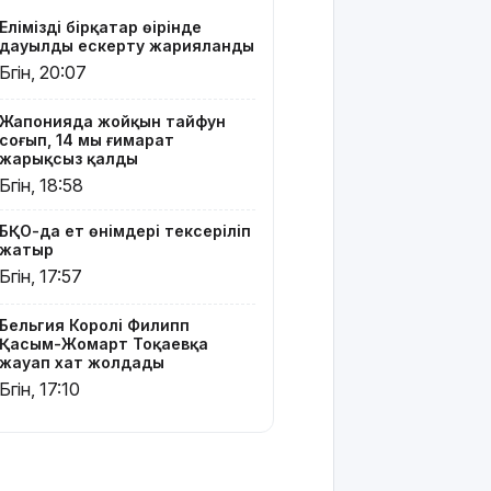
Жайықта
Еліміздің бірқатар өңірінде
ер адамды
дауылды ескерту жарияланды
ажалдан
Бүгін, 20:07
арашалады
Жапонияда жойқын тайфун
Жамбыл
соғып, 14 мың ғимарат
облысында
жарықсыз қалды
19 мың
Бүгін, 18:58
гектар
аумақта
БҚО-да ет өнімдері тексеріліп
қарасора
жатыр
өседі
Бүгін, 17:57
«Әділет»
партиясы:
Бельгия Королі Филипп
Қазақстан –
Қасым-Жомарт Тоқаевқа
жауап хат жолдады
зайырлы
мемлекет,
Бүгін, 17:10
ал «Заң
және
тәртіп»
қағидаты