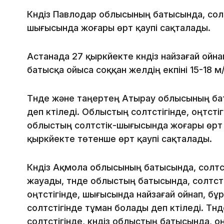
Күндіз Павлодар облысының батысында, солт
шығысында жоғары өрт қаупі сақталады.
Астанада 27 қыркүйекте күндіз найзағай ойнап
батысқа ойыса соққан желдің екпіні 15-18 м
Түнде және таңертең Атырау облысының баты
деп күтіледі. Облыстың солтүстігінде, оңтүст
облыстың солтүстік-шығысында жоғары өрт 
қыркүйекте төтенше өрт қаупі сақталады.
Күндіз Ақмола облысының батысында, солтүс
жауады, түнде облыстың батысында, солтүстіг
оңтүстігінде, шығысында найзағай ойнап, бұ
солтүстігінде тұман болады деп күтіледі. Т
солтүстігінде, күндіз облыстың батысында, оң