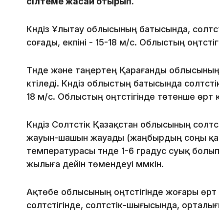
сілтеме жасай отырып.
Күндіз Ұлытау облысының батысында, солтүст
соғады, екпіні - 15-18 м/с. Облыстың оңтүст
Түнде және таңертең Қарағанды облысының
күтіледі. Күндіз облыстың батысында солтүсті
18 м/с. Облыстың оңтүстігінде төтенше өрт 
Күндіз Солтүстік Қазақстан облысының солтүс
жауын-шашын жауады (жаңбырдың соңы қарғ
температурасы түнде 1-6 градус суық болып,
жылыға дейін төмендеуі мүмкін.
Ақтөбе облысының оңтүстігінде жоғары өрт
солтүстігінде, солтүстік-шығысында, орталы