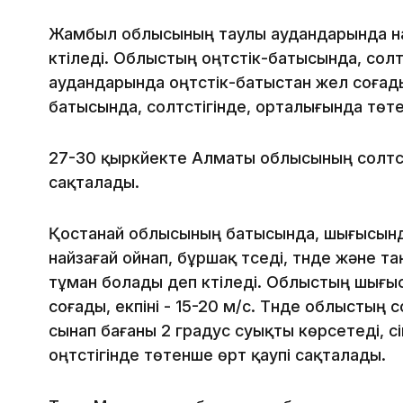
Жамбыл облысының таулы аудандарында на
күтіледі. Облыстың оңтүстік-батысында, сол
аудандарында оңтүстік-батыстан жел соғады,
батысында, солтүстігінде, орталығында төт
27-30 қыркүйекте Алматы облысының солтүст
сақталады.
Қостанай облысының батысында, шығысында
найзағай ойнап, бұршақ түседі, түнде және т
тұман болады деп күтіледі. Облыстың шығысы
соғады, екпіні - 15-20 м/с. Түнде облыстың с
сынап бағаны 2 градус суықты көрсетеді, үсі
оңтүстігінде төтенше өрт қаупі сақталады.