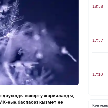
18:58
17:57
17:10
те дауылды ескерту жарияланды,
РМК-ның баспасөз қызметіне
Көп оқ