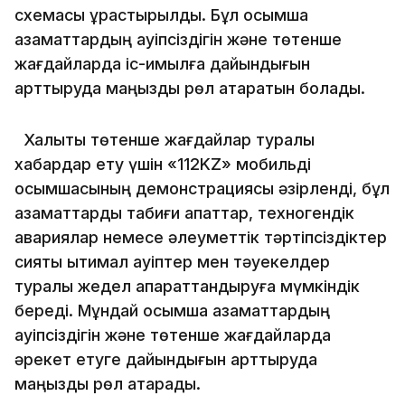
схемасы құрастырылды. Бұл қосымша
азаматтардың қауіпсіздігін және төтенше
жағдайларда іс-қимылға дайындығын
арттыруда маңызды рөл атқаратын болады.
Халықты төтенше жағдайлар туралы
хабардар ету үшін «112KZ» мобильді
қосымшасының демонстрациясы әзірленді, бұл
азаматтарды табиғи апаттар, техногендік
авариялар немесе әлеуметтік тәртіпсіздіктер
сияқты ықтимал қауіптер мен тәуекелдер
туралы жедел ақпараттандыруға мүмкіндік
береді. Мұндай қосымша азаматтардың
қауіпсіздігін және төтенше жағдайларда
әрекет етуге дайындығын арттыруда
маңызды рөл атқарады.