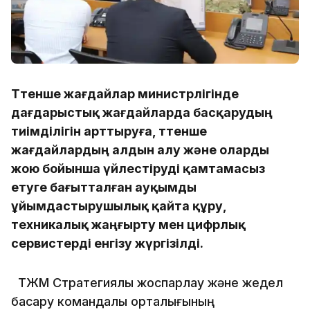
Төтенше жағдайлар министрлігінде
дағдарыстық жағдайларда басқарудың
тиімділігін арттыруға, төтенше
жағдайлардың алдын алу және оларды
жою бойынша үйлестіруді қамтамасыз
етуге бағытталған ауқымды
ұйымдастырушылық қайта құру,
техникалық жаңғырту мен цифрлық
сервистерді енгізу жүргізілді.
ТЖМ Стратегиялық жоспарлау және жедел
басқару командалық орталығының