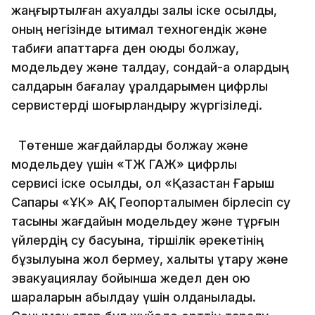
жаңғыртылған ахуалдық залы іске қосылды,
оның негізінде ықтимал техногендік және
табиғи апаттарға ден қоюды болжау,
модельдеу және талдау, сондай-ақ олардың
салдарын бағалау құралдарымен цифрлық
сервистерді шоғырландыру жүргізіледі.
Төтенше жағдайларды болжау және
модельдеу үшін «ТЖ ГАЖ» цифрлық
сервисі іске қосылды, ол «Қазақстан Ғарыш
Сапары «ҰК» АҚ Геопорталымен бірлесіп су
тасқыны жағдайын модельдеу және тұрғын
үйлердің су басуына, тіршілік әрекетінің
бұзылуына жол бермеу, халықты құтқару және
эвакуациялау бойынша жедел ден қою
шараларын қабылдау үшін қолданылады.