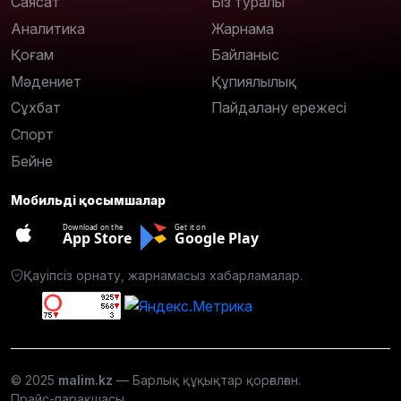
Саясат
Біз туралы
Аналитика
Жарнама
Қоғам
Байланыс
Мәдениет
Құпиялылық
Сұхбат
Пайдалану ережесі
Спорт
Бейне
Мобильді қосымшалар
Download on the
Get it on
App Store
Google Play
Қауіпсіз орнату, жарнамасыз хабарламалар.
© 2025
malim.kz
— Барлық құқықтар қорғалған.
Прайс-парақшасы