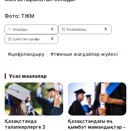
Фото: ТЖМ
🤍 Ұнайды
😞 Ұнамайды
0
0
😡 Шектен шыққан
0
#цифрландыру
#төтенше жағдайлар жүйесі
Ұқсас мақалалар
Қазақстанда
Қазақстандағы ең
талапкерлерге 2
қымбат мамандықтар –