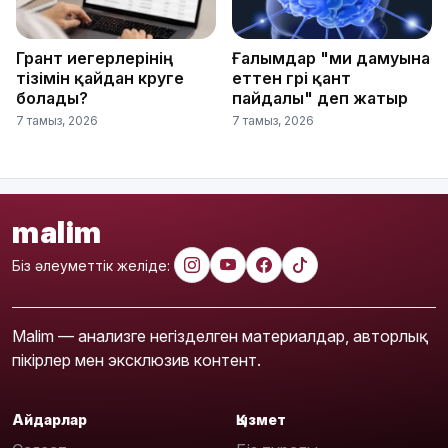
Грант иегерлерінің
Ғалымдар "ми дамуына
тізімін қайдан көруге
еттен гөрі қант
болады?
пайдалы" деп жатыр
7 тамыз, 2026
7 тамыз, 2026
malim
Біз әлеуметтік желіде:
Malim — анализге негізделген материалдар, авторлық
пікірлер мен эксклюзив контент.
Айдарлар
Қызмет