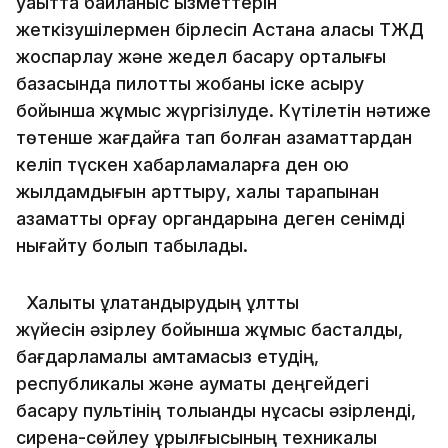
уақытта байланыс қызметтерін
жеткізушілермен бірлесіп Астана қаласы ТЖД
жоспарлау және жедел басқару орталығы
базасында пилоттық жобаны іске асыру
бойынша жұмыс жүргізілуде. Күтілетін нәтиже
төтенше жағдайға тап болған азаматтардан
келіп түскен хабарламаларға ден қою
жылдамдығын арттыру, халық тарапынан
азаматтық қорғау органдарына деген сенімді
нығайту болып табылады.
Халықты құлақтандырудың ұлттық
жүйесін әзірлеу бойынша жұмыс басталды,
бағдарламалық қамтамасыз етудің,
республикалық және аумақтық деңгейдегі
басқару пультінің толыққанды нұсқасы әзірленді,
сирена-сөйлеу құрылғысының техникалық