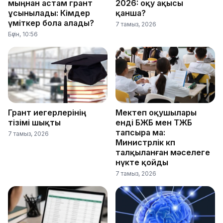
мыңнан астам грант
2026: оқу ақысы
ұсынылады: Кімдер
қанша?
үміткер бола алады?
7 тамыз, 2026
Бүгін, 10:56
Грант иегерлерінің
Мектеп оқушылары
тізімі шықты
енді БЖБ мен ТЖБ
тапсыра ма:
7 тамыз, 2026
Министрлік көп
талқыланған мәселеге
нүкте қойды
7 тамыз, 2026