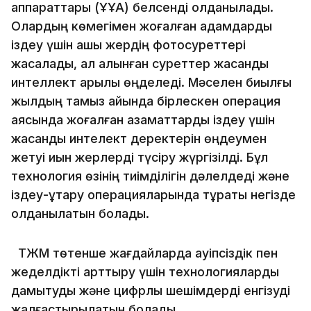
аппараттары (ҰҰА) белсенді қолданылады.
Олардың көмегімен жоғалған адамдарды
іздеу үшін ашық жердің фотосуреттері
жасалады, ал алынған суреттер жасанды
интеллект арқылы өңделеді. Мәселен биылғы
жылдың тамыз айында бірлескен операция
аясында жоғалған азаматтарды іздеу үшін
жасанды интелект деректерін өңдеумен
жетуі қиын жерлерді түсіру жүргізілді. Бұл
технология өзінің тиімділігін дәлелдеді және
іздеу-құтқару операцияларында тұрақты негізде
қолданылатын болады.
ТЖМ төтенше жағдайларда қауіпсіздік пен
жеделдікті арттыру үшін технологияларды
дамытуды және цифрлық шешімдерді енгізуді
жалғастырылатын болады.