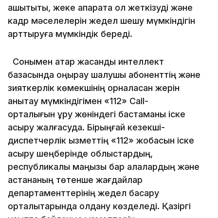
ашықтықты, жеке ақпаратқа қол жеткізуді және
кадр мәселелерін жедел шешу мүмкіндігін
арттыруға мүмкіндік береді.
Сонымен қатар жасанды интеллект
базасында қоңырау шалушы абоненттің және
зияткерлік көмекшінің орналасқан жерін
анықтау мүмкіндігімен «112» Call-
орталығын құру жөніндегі бастаманы іске
асыру жалғасуда. Бірыңғай кезекші-
диспетчерлік қызметтің «112» жобасын іске
асыру шеңберінде облыстардың,
республикалық маңызы бар қалалардың және
астананың төтенше жағдайлар
департаменттерінің жедел басқару
орталықтарында қолдану көзделеді. Қазіргі