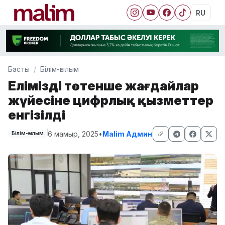
RU
Басты
Білім-ғылым
Еліміздің төтенше жағдайлар
жүйесіне цифрлық қызметтер
енгізілді
6 мамыр, 2025
•
Malim Админ
Білім-ғылым