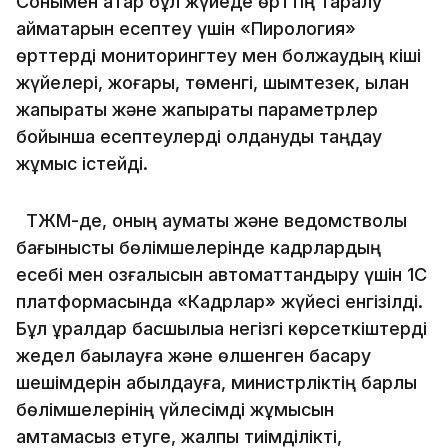
Сонымен қатар бұл жүйеде өрттің таралу
аймақтарын есептеу үшін «Пирология»
өрттерді мониторингтеу мен болжаудың кіші
жүйелері, жоғары, төменгі, шымтезек, қылқан
жапырақты және жапырақты параметрлер
бойынша есептеулерді қолдануды таңдау
жұмыс істейді.
ТЖМ-де, оның аумақтық және ведомстволық
бағынысты бөлімшелерінде кадрлардың
есебі мен қозғалысын автоматтандыру үшін 1C
платформасында «Кадрлар» жүйесі енгізілді.
Бұл құралдар басшылыққа негізгі көрсеткіштерді
жедел бақылауға және өлшенген басқару
шешімдерін қабылдауға, министрліктің барлық
бөлімшелерінің үйлесімді жұмысын
қамтамасыз етуге, жалпы тиімділікті,