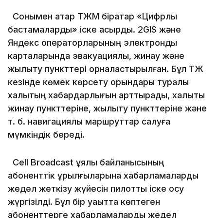
Сонымен қатар ТЖМ бірқатар «Цифрлық
бастамаларды» іске асырды. 2GIS және
Яндекс операторларының электрондық
карталарында эвакуациялық, жинау және
жылыту пункттері орналастырылған. Бұл ТЖ
кезінде көмек көрсету орындары туралы
халықтың хабардарлығын арттырады, халықты
жинау пункттеріне, жылыту пункттеріне және
т. б. навигациялық маршруттар салуға
мүмкіндік береді.
Cell Broadcast ұялы байланысының
абоненттік құрылғыларына хабарламаларды
жедел жеткізу жүйесін пилоттық іске қосу
жүргізілді. Бұл бір уақытта көптеген
абоненттерге хабарламаларды жедел