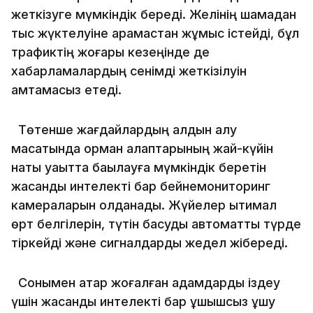
жеткізуге мүмкіндік береді. Желінің шамадан
тыс жүктелуіне қарамастан жұмыс істейді, бұл
трафиктің жоғары кезеңінде де
хабарламалардың сенімді жеткізілуін
қамтамасыз етеді.
Төтенше жағдайлардың алдын алу
мақсатында орман алқаптарының жай-күйін
нақты уақытта бақылауға мүмкіндік беретін
жасанды интелекті бар бейнемониторинг
камераларын қолданады. Жүйелер ықтимал
өрт белгілерін, түтін басуды автоматты түрде
тіркейді және сигналдарды жедел жібереді.
Сонымен қатар жоғалған адамдарды іздеу
үшін жасанды интелекті бар ұшқышсыз ұшу