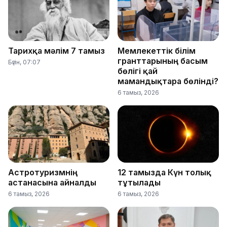
Тарихқа мәлім 7 тамыз
Мемлекеттік білім
гранттарының басым
Бүгін, 07:07
бөлігі қай
мамандықтарға бөлінді?
6 тамыз, 2026
Астротуризмнің
12 тамызда Күн толық
астанасына айналды
тұтылады
6 тамыз, 2026
6 тамыз, 2026