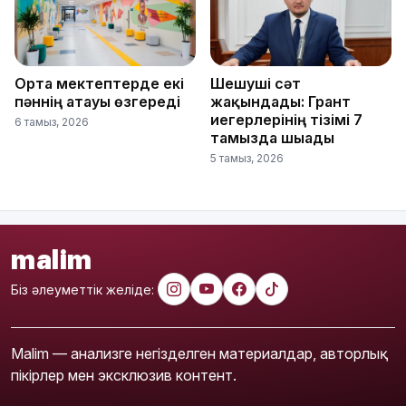
Орта мектептерде екі
Шешуші сәт
пәннің атауы өзгереді
жақындады: Грант
иегерлерінің тізімі 7
6 тамыз, 2026
тамызда шығады
5 тамыз, 2026
malim
Біз әлеуметтік желіде:
Malim — анализге негізделген материалдар, авторлық
пікірлер мен эксклюзив контент.