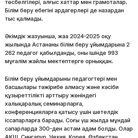
төсбелгілері, алғыс хаттар мен грамоталар.
Білім беру еңбегінің ардагерлері де назардан
тыс қалмады.
Әкімдік жазуынша, жаңа 2024-2025 оқу
жылында Астананың білім беру ұйымдарына 2
262 педагог қабылданды, оның ішінде 993
мұғалім жайлы мектептерге орныққан.
Білім беру ұйымдарының педагогтері мен
басшылары тәжірибе алмасу және кәсіби
құзыреттілікті арттыру жөніндегі
халықаралық семинарларға,
конференцияларға қатысу үшін шетелдік
іссапарларға барады. Соңғы үш жылда мұндай
сапарларда 300-ден астам адам болды. Олар
АҚШ, Сингапур, Чехия, Корея, Өзбекстан,