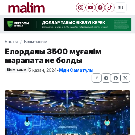
RU
Басты
Білім-ғылым
Елордалық 3500 мұғалім
марапатқа ие болды
5 қазан, 2024
•
Мәди Саматұлы
Білім-ғылым