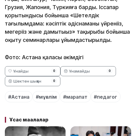
Грузия, Жапония, Түркияға барды. Іссапар
қорытындысы бойынша «Шетелдік
тағылымдама: кәсіптік әдіснаманы үйреніңіз,
меңгеріңіз және дамытыңыз» тақырыбы бойынша
оқыту семинарлары ұйымдастырылды.
Фото: Астана қаласы әкімдігі
🤍 Ұнайды
😞 Ұнамайды
0
0
😡 Шектен шыққан
0
#Астана
#мұғалім
#марапат
#педагог
Ұқсас мақалалар