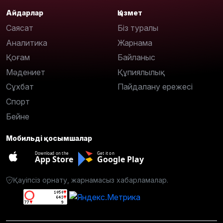
Айдарлар
Қызмет
Саясат
Біз туралы
Аналитика
Жарнама
Қоғам
Байланыс
Мәдениет
Құпиялылық
Сұхбат
Пайдалану ережесі
Спорт
Бейне
Мобильді қосымшалар
Download on the
Get it on
App Store
Google Play
Қауіпсіз орнату, жарнамасыз хабарламалар.