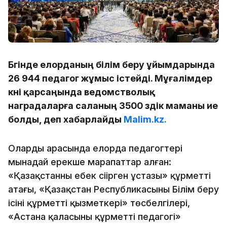
Бүгінде елорданың білім беру ұйымдарында
26 944 педагог жұмыс істейді. Мұғалімдер
күні қарсаңында ведомстволық
наградаларға саланың 3500 үздік маманы ие
болды, деп хабарлайды
Malim.kz.
Олардың арасында елорда педагогтері
мынадай ерекше марапаттар алған:
«Қазақстанның еңбек сіңірген ұстазы» құрметті
атағы, «Қазақстан Республикасының Білім беру
ісінің құрметті қызметкері» төсбелгілері,
«Астана қаласының құрметті педагогі»