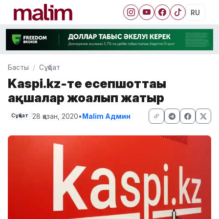
RU
Басты
Сұқбат
Kaspi.kz-те есепшоттағы
ақшалар жоғалып жатыр
28 қазан, 2020
•
Malim Админ
Сұқбат