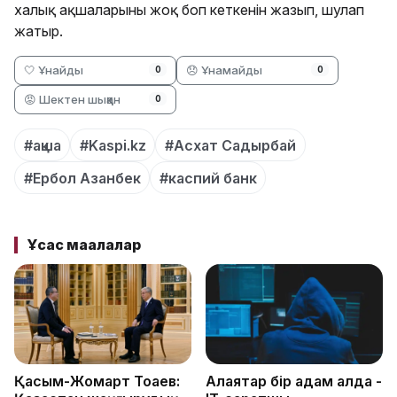
халық ақшаларының жоқ боп кеткенін жазып, шулап
жатыр.
🤍 Ұнайды
😞 Ұнамайды
0
0
😡 Шектен шыққан
0
#ақша
#Kaspi.kz
#Асхат Садырбай
#Ербол Азанбек
#каспий банк
Ұқсас мақалалар
Қасым-Жомарт Тоқаев:
Алаяқтар бір қадам алда -