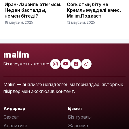
Иран-Израиль қақтығысы.
Соғыстың бітуіне
Неден басталды,
Кремль мүдделі емес.
немен бітеді?
Malim.Подкаст
18 маусым, 2025
12 маусым, 2025
malim
Біз әлеуметтік желіде:
Malim — анализге негізделген материалдар, авторлық
пікірлер мен эксклюзив контент.
Айдарлар
Қызмет
Саясат
Біз туралы
Аналитика
Жарнама