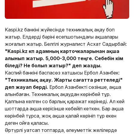
Kaspi.kz банкінің жүйесінде техникалық ақау боп
жатыр. Елдердің бәрінің есепшотындағы ақшалары
жоғалып жатыр. Белгілі журналист Асхат Садырбай:
"Kaspi.kz көп адамның карточкаларынан ақша
алынып жатыр. 5,000-3,000 теңге. Себебін кім
біледі? Не болып жатыр?" деп жазды.
Каспий банкінің баспасөз хатшысы Ербол Азанбек:
"Техникалық ақау. Жарты сағатта реттеледі"
деп жауап берді.
Ербол Азанбектің сөзінше, ақша
алынбаған. Техникалық ақаудан көрінбей тұр.
Қалпына келген соң барлық қаражат көрінеді. Ал кей
шоттарда ақша керісінше көбейіп кеткен. Бар ақша
көрінбей тұрса, жоқ ақша қалай көрініп тұр екен
деген ойға қаласың.
Әртүрлі уатсап топтарда, әлеуметтік желілерде