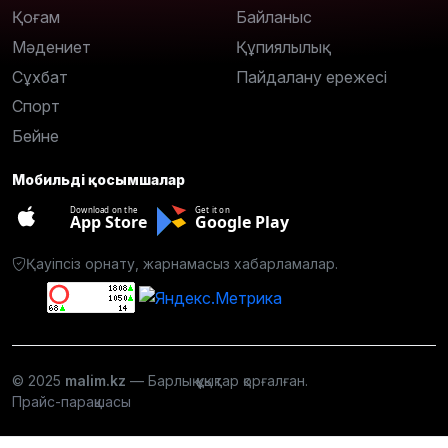
Қоғам
Байланыс
Мәдениет
Құпиялылық
Сұхбат
Пайдалану ережесі
Спорт
Бейне
Мобильді қосымшалар
Download on the
Get it on
App Store
Google Play
Қауіпсіз орнату, жарнамасыз хабарламалар.
© 2025
malim.kz
— Барлық құқықтар қорғалған.
Прайс-парақшасы