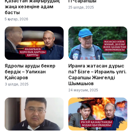
Қазақстан жаңғырудың
IT-сарапшы
жаңа кезеңіне қадам
25 шілде, 2025
басты
5 қаңтар, 2026
Ядролық қаруды бекер
Иранға жақтасқан дұрыс
бердік – Уәлихан
па? Бізге – Израиль үлгі.
Қайсаров
Сарапшы Жангелді
Шымшықов
3 шілде, 2025
24 маусым, 2025