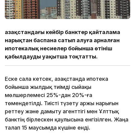
Қазақстандағы кейбір банктер қайталама
нарықтан баспана сатып алуға арналған
ипотекалық несиелер бойынша өтініш
қабылдауды уақытша тоқтатты.
Еске сала кетсек, Қазақстанда ипотека
бойынша жылдық тиімді сыйақы
мөлшерлемесі 25%-дан 20%-ға
төмендетілді. Тиісті түзету Қаржы нарығын
реттеу және дамыту агенттігі мен Ұлттық
банктің бірлескен қаулысына енгізілген. Жаңа
талап 15 маусымда күшіне енді.