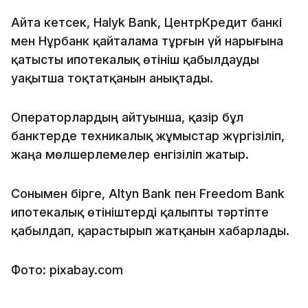
Айта кетсек, Halyk Bank, ЦентрКредит банкі
мен Нұрбанк қайталама тұрғын үй нарығына
қатысты ипотекалық өтініш қабылдауды
уақытша тоқтатқанын анықтады.
Операторлардың айтуынша, қазір бұл
банктерде техникалық жұмыстар жүргізіліп,
жаңа мөлшерлемелер енгізіліп жатыр.
Сонымен бірге, Altyn Bank пен Freedom Bank
ипотекалық өтініштерді қалыпты тәртіпте
қабылдап, қарастырып жатқанын хабарлады.
Фото: pixabay.com