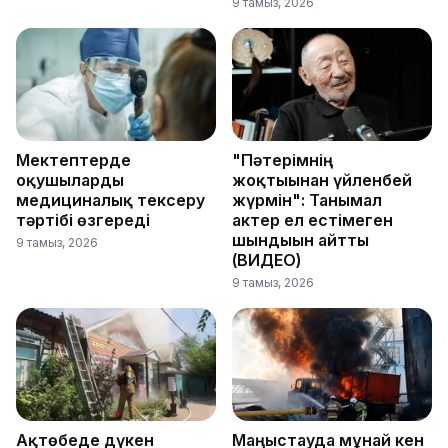
9 тамыз, 2026
Мектептерде
"Пәтерімнің
оқушыларды
жоқтығынан үйленбей
медициналық тексеру
жүрмін": Танымал
тәртібі өзгереді
актер ел естімеген
шындығын айтты
9 тамыз, 2026
(ВИДЕО)
9 тамыз, 2026
Ақтөбеде дүкен
Маңғыстауда мұнай кен