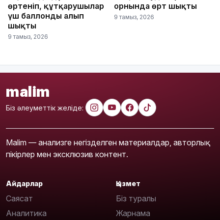
өртеніп, құтқарушылар
орнында өрт шықты
үш баллонды алып
9 тамыз, 2026
шықты
9 тамыз, 2026
malim
Біз әлеуметтік желіде:
Malim — анализге негізделген материалдар, авторлық
пікірлер мен эксклюзив контент.
Айдарлар
Қызмет
Саясат
Біз туралы
Аналитика
Жарнама