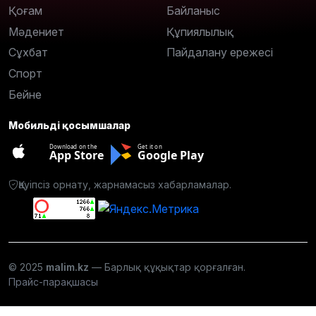
Қоғам
Байланыс
Мәдениет
Құпиялылық
Сұхбат
Пайдалану ережесі
Спорт
Бейне
Мобильді қосымшалар
Download on the
Get it on
App Store
Google Play
Қауіпсіз орнату, жарнамасыз хабарламалар.
© 2025
malim.kz
— Барлық құқықтар қорғалған.
Прайс-парақшасы