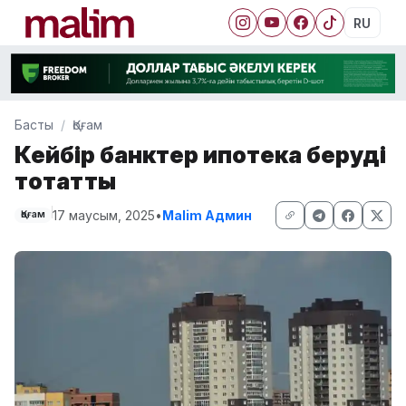
RU
Басты
Қоғам
Кейбір банктер ипотека беруді
тоқтатты
17 маусым, 2025
•
Malim Админ
Қоғам