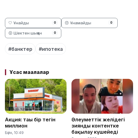
🤍 Ұнайды
😞 Ұнамайды
0
0
😡 Шектен шыққан
0
#банктер
#ипотека
Ұқсас мақалалар
Акция: тағы бір тегін
Әлеуметтік желідегі
миллион
зиянды контентке
бақылау күшейеді
Бүгін, 10:49