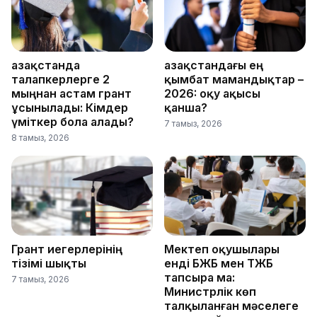
Қазақстанда
Қазақстандағы ең
талапкерлерге 2
қымбат мамандықтар –
мыңнан астам грант
2026: оқу ақысы
ұсынылады: Кімдер
қанша?
үміткер бола алады?
7 тамыз, 2026
8 тамыз, 2026
Грант иегерлерінің
Мектеп оқушылары
тізімі шықты
енді БЖБ мен ТЖБ
тапсыра ма:
7 тамыз, 2026
Министрлік көп
талқыланған мәселеге