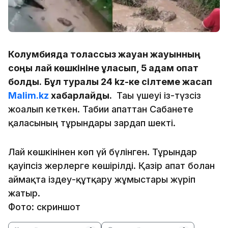
Колумбияда толассыз жауған жауынның
соңы лай көшкініне ұласып, 5 адам опат
болды.
Бұл туралы 24 kz-ке сілтеме жасап
Malim.kz
хабарлайды.
Тағы үшеуі із-түзсіз
жоғалып кеткен. Табиғи апаттан Сабанете
қаласының тұрғындары зардап шекті.
Лай көшкінінен көп үй бүлінген. Тұрғындар
қауіпсіз жерлерге көшірілді. Қазір апат болған
аймақта іздеу-құтқару жұмыстары жүріп
жатыр.
Фото: скриншот