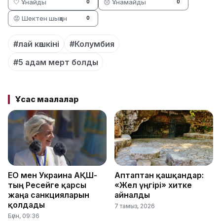
🤍 Ұнайды
😞 Ұнамайды
0
0
😡 Шектен шыққан
0
#лай көшкіні
#Колумбия
#5 адам мерт болды
Ұқсас мақалалар
ЕО мен Украина АҚШ-
Аптаптан қашқандар:
тың Ресейге қарсы
«Жел үңгірі» хитке
жаңа санкцияларын
айналды
қолдады
7 тамыз, 2026
Бүгін, 09:36