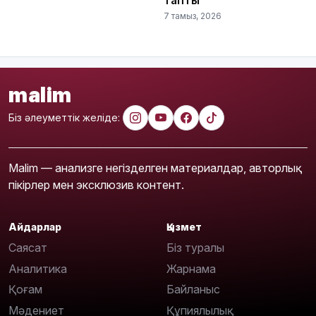
7 тамыз, 2026
malim
Біз әлеуметтік желіде:
Malim — анализге негізделген материалдар, авторлық
пікірлер мен эксклюзив контент.
Айдарлар
Қызмет
Саясат
Біз туралы
Аналитика
Жарнама
Қоғам
Байланыс
Мәдениет
Құпиялылық