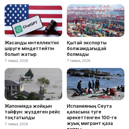
Жасанды интеллектіні
Қытай экспорты
өшіруге міндеттейтін
болжамдағыдай
болып жатыр
болмады
7 тамыз, 2026
7 тамыз, 2026
Жапонияда жойқын
Испанияның Сеута
тайфун: жүздеген рейс
қаласына өтуге
тоқтатылды
әрекеттенген 100-ге
жуық мигрант қаза
7 тамыз, 2026
тапты