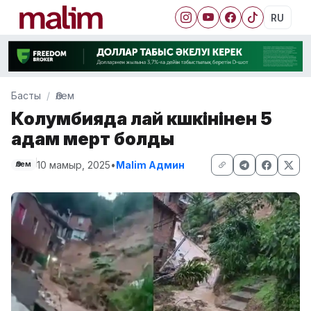
RU
Басты
Әлем
Колумбияда лай көшкінінен 5
адам мерт болды
10 мамыр, 2025
•
Malim Админ
Әлем