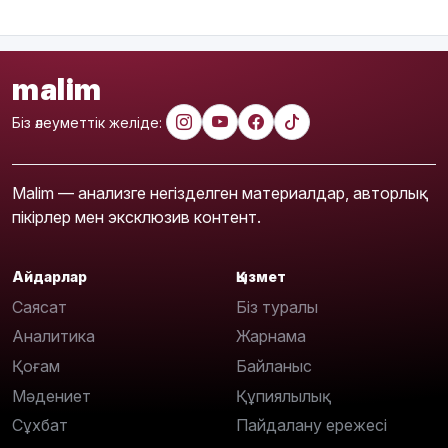
malim
Біз әлеуметтік желіде:
Malim — анализге негізделген материалдар, авторлық
пікірлер мен эксклюзив контент.
Айдарлар
Қызмет
Саясат
Біз туралы
Аналитика
Жарнама
Қоғам
Байланыс
Мәдениет
Құпиялылық
Сұхбат
Пайдалану ережесі