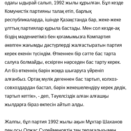
одағы ыдырай салып, 1992 жылы құрылған. Бұл кезде
Комунистік партияны талақ етіп, барлық
республикаларда, ішінде Қазақстанда бар, жеке-жеке
ұлттық партиялар құрыла бастады. Мен сол кезде-ақ
біздің мәдениетіміз бен қоғамымызға Компартия
әкелген жағымды дәстүрлерді жалғастыратын партия
керек екенін түсіндім. Өткеннен бір сәтте бас тарта
салуға болмайды, ескірген нәрседен бас тарту керек.
Ал біз өткеннің бәрін жоққа шығаруға үйреніп
алғанбыз. Ортақ мүлік дегеннен бас тартып, колхоз-
совхоздардан бастап, бәрін жекешелендіру керек дедік,
тартып кеттік», - деп, Тәуелсіздік алған алғашқы
жылдарға біраз өкпесін айтып алды.
Жалпы, бұл партия 1992 жылы ақын Мұхтар Шаханов
пен осы Олжас Сүлейменовтің тең төрағалығымен