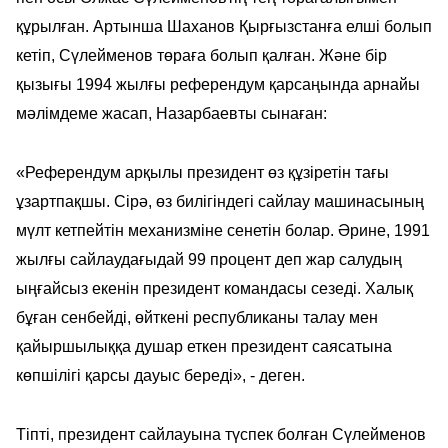
құрылған. Артынша Шаханов Қырғызстанға елші болып
кетіп, Сүлейменов төраға болып қалған. Және бір
қызығы 1994 жылғы референдум қарсаңында арнайы
мәлімдеме жасап, Назарбаевты сынаған:
«Референдум арқылы президент өз құзіретін тағы
ұзартпақшы. Сірә, өз билігіндегі сайлау машинасының
мүлт кетпейтін механизміне сенетін болар. Әрине, 1991
жылғы сайлаудағыдай 99 процент деп жар салудың
ыңғайсыз екенін президент командасы сезеді. Халық
бұған сенбейді, өйткені республиканы талау мен
қайыршылыққа душар еткен президент саясатына
көпшілігі қарсы дауыс береді», - деген.
Тіпті, президент сайлауына түспек болған Сүлейменов