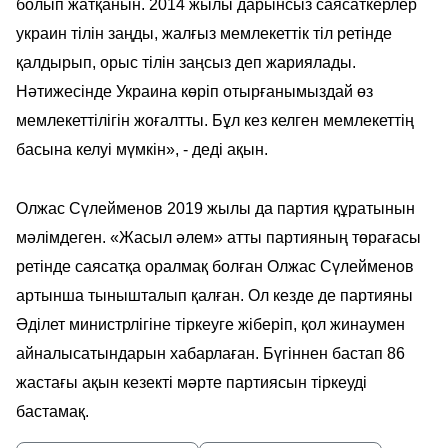
болып жатқанын. 2014 жылы дарынсыз саясаткерлер
украин тілін заңды, жалғыз мемлекеттік тіл ретінде
қалдырып, орыс тілін заңсыз деп жариялады.
Нәтижесінде Украина көріп отырғанымыздай өз
мемлекеттілігін жоғалтты. Бұл кез келген мемлекеттің
басына келуі мүмкін», - деді ақын.
Олжас Сүлейменов 2019 жылы да партия құратынын
мәлімдеген. «Жасыл әлем» атты партияның төрағасы
ретінде саясатқа оралмақ болған Олжас Сүлейменов
артынша тынышталып қалған. Ол кезде де партияны
Әділет министрлігіне тіркеуге жіберіп, қол жинаумен
айналысатындарын хабарлаған. Бүгіннен бастап 86
жастағы ақын кезекті мәрте партиясын тіркеуді
бастамақ.