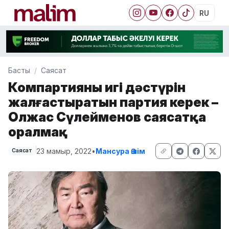
RU
Басты
Саясат
Компартияның игі дәстүрін
жалғастыратын партия керек –
Олжас Сүлейменов саясатқа
оралмақ
23 мамыр, 2022
•
Мансура Әшім
Саясат