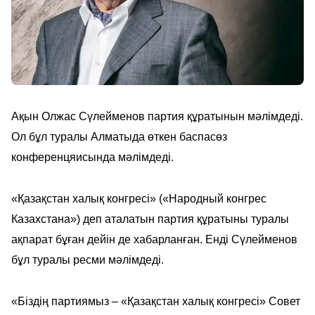
Ақын Олжас Сүлейменов партия құратынын мәлімдеді.
Ол бұл туралы Алматыда өткен баспасөз
конференцяисында мәлімдеді.
«Қазақстан халық конгресі» («Народный конгрес
Казахстана») деп аталатын партия құратыны туралы
ақпарат бұған дейін де хабарланған. Енді Сүлейменов
бұл туралы ресми мәлімдеді.
«Біздің партиямыз – «Қазақстан халық конгресі» Совет