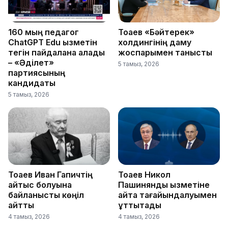
160 мың педагог
Тоқаев «Бәйтерек»
ChatGPT Edu қызметін
холдингінің даму
тегін пайдалана алады
жоспарымен танысты
– «Әділет»
5 тамыз, 2026
партиясының
кандидаты
5 тамыз, 2026
Тоқаев Иван Гапичтің
Тоқаев Никол
қайтыс болуына
Пашинянды қызметіне
байланысты көңіл
қайта тағайындалуымен
айтты
құттықтады
4 тамыз, 2026
4 тамыз, 2026