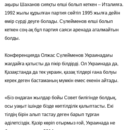
ақыры Шаханов сияқты елші болып кеткен – Италияға.
1992 жылы құрылған партия сөйтіп 1995 жылға дейін
өмір сүрді деуге болады. Сүлейменов елші болып
кеткен соң-ақ бұл партия саяси аренада аталмайтын
болды.
Конференцияда Олжас Сүлейменов Украинадағы
жағдайға қатысты да пікір білдірді. Ол Украинада да,
Қазақстанда да тек украин, қазақ тілдері ғана болуы
керек деген бастаманың мүмкін емес екенін айтады.
«Біз ондаған жылдар бойы Совет билігінде болдық,
осы уақыт ішінде бізде көптілділік қалыптасты. Екі
тілдің бірін алып тастау деген барып тұрған
әділетсіздік. Қазір көріп отырмыз ғой, Украинада не