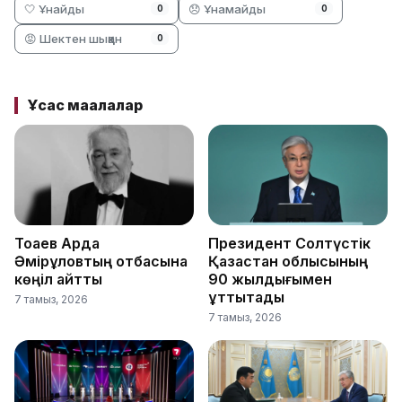
🤍 Ұнайды
😞 Ұнамайды
0
0
😡 Шектен шыққан
0
Ұқсас мақалалар
Тоқаев Ардақ
Президент Солтүстік
Әмірқұловтың отбасына
Қазақстан облысының
көңіл айтты
90 жылдығымен
құттықтады
7 тамыз, 2026
7 тамыз, 2026