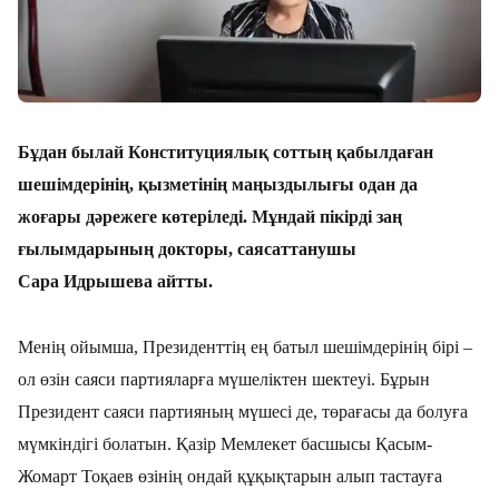
Бұдан былай Конституциялық соттың қабылдаған
шешімдерінің, қызметінің маңыздылығы одан да
жоғары дәрежеге көтеріледі. Мұндай пікірді заң
ғылымдарының докторы, саясаттанушы
Сара Идрышева айтты.
Менің ойымша, Президенттің ең батыл шешімдерінің бірі –
ол өзін саяси партияларға мүшеліктен шектеуі. Бұрын
Президент саяси партияның мүшесі де, төрағасы да болуға
мүмкіндігі болатын. Қазір Мемлекет басшысы Қасым-
Жомарт Тоқаев өзінің ондай құқықтарын алып тастауға