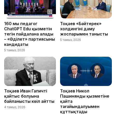
160 мың педагог
Тоқаев «Бәйтерек»
ChatGPT Edu қызметін
холдингінің даму
тегін пайдалана алады
жоспарымен танысты
– «Әділет» партиясының
5 тамыз, 2026
кандидаты
5 тамыз, 2026
Тоқаев Иван Гапичтің
Тоқаев Никол
қайтыс болуына
Пашинянды қызметіне
байланысты көңіл айтты
қайта
тағайындалуымен
4 тамыз, 2026
құттықтады