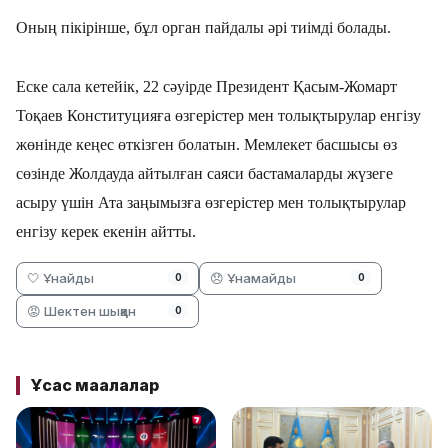
Оның пікірінше, бұл орган пайдалы әрі тиімді болады.
Еске сала кетейік, 22 сәуірде Президент Қасым-Жомарт
Тоқаев Конституцияға өзгерістер мен толықтырулар енгізу
жөнінде кеңес өткізген болатын. Мемлекет басшысы өз
сөзінде Жолдауда айтылған саяси бастамаларды жүзеге
асыру үшін Ата заңымызға өзгерістер мен толықтырулар
енгізу керек екенін айтты.
🤍 Ұнайды
😞 Ұнамайды
0
0
😡 Шектен шыққан
0
Ұқсас мақалалар