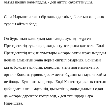
батыл шешім қабылдады, - деп айтты саясаттанушы.
Сара Идрышева тағы бір халыққа тиімді болатын жаңалық
туралы айтып берді.
Ол бұрыннан халықтың көп талқылауында жүрген
Президенттің туыстары, жақын туыстарына қатысты. Енді
Президенттің жақын туыстары жоғары саяси лауазымдарды
иелене алмайтын жаңа норма енгізіп отырмыз. Сонымен
қатар Конституциялық кеңес деп аталатын мемлекеттік
орган «Конституциялық сот» деген бұрынғы атауына қайта
ие болды. Бұл – өте маңызды. Енді Конституциялық соттың
қабылдаған шешімдерінің, қызметінің маңыздылығы одан
да жоғары дәрежеге көтеріледі, - деп түсіндірді Сара
Идрышева.