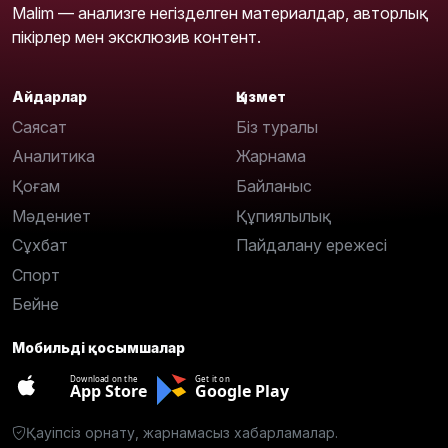
Malim — анализге негізделген материалдар, авторлық
пікірлер мен эксклюзив контент.
Айдарлар
Қызмет
Саясат
Біз туралы
Аналитика
Жарнама
Қоғам
Байланыс
Мәдениет
Құпиялылық
Сұхбат
Пайдалану ережесі
Спорт
Бейне
Мобильді қосымшалар
Download on the
Get it on
App Store
Google Play
Қауіпсіз орнату, жарнамасыз хабарламалар.