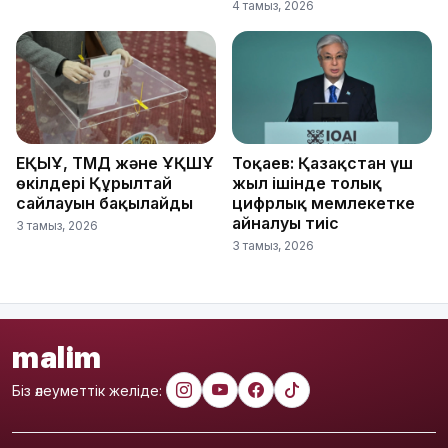
4 тамыз, 2026
ЕҚЫҰ, ТМД және ҰҚШҰ
Тоқаев: Қазақстан үш
өкілдері Құрылтай
жыл ішінде толық
сайлауын бақылайды
цифрлық мемлекетке
айналуы тиіс
3 тамыз, 2026
3 тамыз, 2026
malim
Біз әлеуметтік желіде: