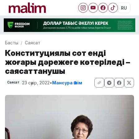
RU
Басты
Саясат
Конституциялық сот енді
жоғары дәрежеге көтеріледі –
саясаттанушы
23 сәуір, 2022
•
Мансура Әшім
Саясат