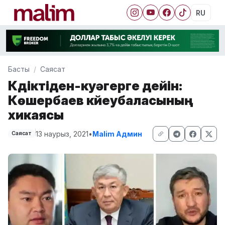
RU
Басты
Саясат
Күдіктіден-куәгерге дейін:
Көшербаев күйеубаласының
хикаясы
13 наурыз, 2021
•
Malim Админ
Саясат