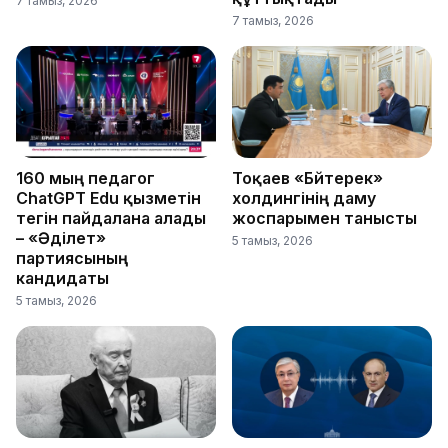
7 тамыз, 2026
7 тамыз, 2026
160 мың педагог
Тоқаев «Бәйтерек»
ChatGPT Edu қызметін
холдингінің даму
тегін пайдалана алады
жоспарымен танысты
– «Әділет»
5 тамыз, 2026
партиясының
кандидаты
5 тамыз, 2026