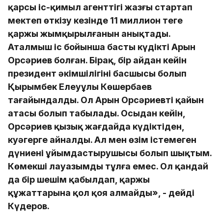
қарсы іс-қимыл агенттігі жазғы стартап
мектеп өткізу кезінде 11 миллион теңге
қаржы жымқырылғанын анықтады.
Аталмыш іс бойынша басты күдікті Арын
Орсәриев болған. Бірақ, бір айдан кейін
президент әкімшілігінің басшысы болып
Қырымбек Елеуұлы Көшербаев
тағайындалды. Ол Арын Орсәриевтің қайын
атасы болып табылады. Осыдан кейін,
Орсәриев қызық жағдайда күдіктіден,
куәгерге айналды. Ал мен өзім істемеген
дүниенің ұйымдастырушысы болып шықтым.
Көмекші лауазымды тұлға емес. Ол қандай
да бір шешім қабылдап, қаржы
құжаттарына қол қоя алмайды», - дейді
Күдеров.