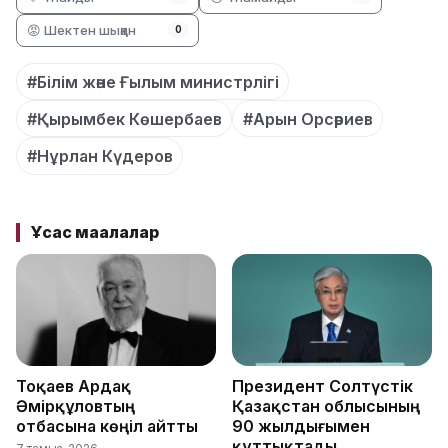
😡 Шектен шыққан
0
#Білім және Ғылым министрлігі
#Қырымбек Көшербаев
#Арын Орсәриев
#Нұрлан Күдеров
Ұқсас мақалалар
Тоқаев Ардақ
Президент Солтүстік
Әмірқұловтың
Қазақстан облысының
отбасына көңіл айтты
90 жылдығымен
құттықтады