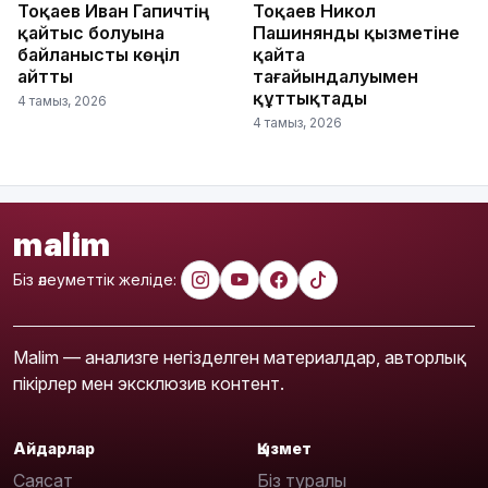
Тоқаев Иван Гапичтің
Тоқаев Никол
қайтыс болуына
Пашинянды қызметіне
байланысты көңіл
қайта
айтты
тағайындалуымен
құттықтады
4 тамыз, 2026
4 тамыз, 2026
malim
Біз әлеуметтік желіде:
Malim — анализге негізделген материалдар, авторлық
пікірлер мен эксклюзив контент.
Айдарлар
Қызмет
Саясат
Біз туралы