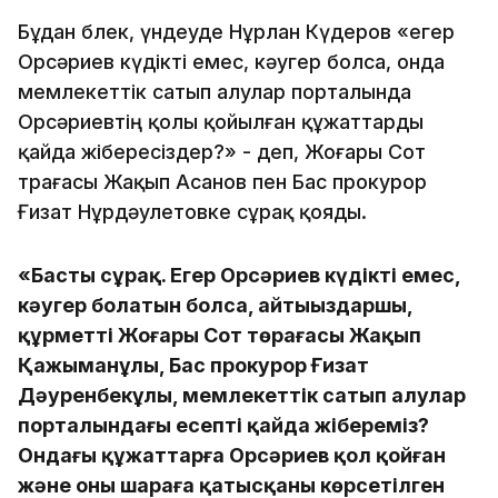
Бұдан бөлек, үндеуде Нұрлан Күдеров «егер
Орсәриев күдікті емес, кәугер болса, онда
мемлекеттік сатып алулар порталында
Орсәриевтің қолы қойылған құжаттарды
қайда жібересіздер?» - деп, Жоғары Сот
төрағасы Жақып Асанов пен Бас прокурор
Ғизат Нұрдәулетовке сұрақ қояды.
«Басты сұрақ. Егер Орсәриев күдікті емес,
кәугер болатын болса, айтыңыздаршы,
құрметті Жоғары Сот төрағасы Жақып
Қажыманұлы, Бас прокурор Ғизат
Дәуренбекұлы, мемлекеттік сатып алулар
порталындағы есепті қайда жібереміз?
Ондағы құжаттарға Орсәриев қол қойған
және оның шараға қатысқаны көрсетілген