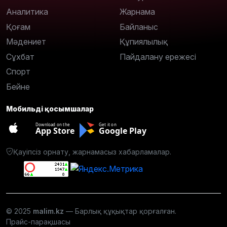
Аналитика
Жарнама
Қоғам
Байланыс
Мәдениет
Құпиялылық
Сұхбат
Пайдалану ережесі
Спорт
Бейне
Мобильді қосымшалар
Download on the
Get it on
App Store
Google Play
Қауіпсіз орнату, жарнамасыз хабарламалар.
© 2025
malim.kz
— Барлық құқықтар қорғалған.
Прайс-парақшасы