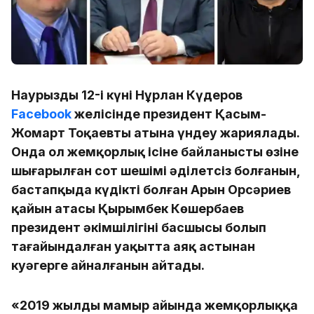
Наурыздың 12-і күні Нұрлан Күдеров
Facebook
желісінде президент Қасым-
Жомарт Тоқаевтың атына үндеу жариялады.
Онда ол жемқорлық ісіне байланысты өзіне
шығарылған сот шешімі әділетсіз болғанын,
бастапқыда күдікті болған Арын Орсәриев
қайын атасы Қырымбек Көшербаев
президент әкімшілігінің басшысы болып
тағайындалған уақытта аяқ астынан
куәгерге айналғанын айтады.
«2019 жылдың мамыр айында жемқорлыққа