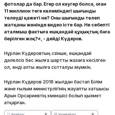
фотолар да бар. Егер ол кәугер болса, оған
11 миллион теңге көлеміндегі шығынды
төлеудің қажеті не? Оның шығынды төлеп
жатқаны жөнінде видео істе бар. Не себепті
аталмыш фактыға ешқандай құқықтық баға
берілген жоқ?», - дейді Күдеров.
Нұрлан Күдеровтың сөзінше, ешқандай
дәлелсіз бес жылға шартты жазаға кесілген
ол, енді алты жылға сотталуы мүмкін.
Нұрлан Күдеров 2018 жылдан бастап Білім
және ғылым министрлігінің жауапты хатшысы
Арын Орсәриевтің көмекшісі болып қызмет
атқарған.
🤍 Ұнайды
😞 Ұнамайды
0
0