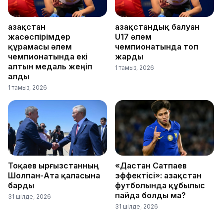
Қазақстан
Қазақстандық балуан
жасөспірімдер
U17 әлем
құрамасы әлем
чемпионатында топ
чемпионатында екі
жарды
алтын медаль жеңіп
1 тамыз, 2026
алды
1 тамыз, 2026
Тоқаев Қырғызстанның
«Дастан Сатпаев
Шолпан-Ата қаласына
эффектісі»: Қазақстан
барды
футболында құбылыс
пайда болды ма?
31 шілде, 2026
31 шілде, 2026