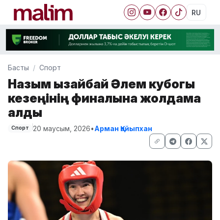
RU
Басты
Спорт
Назым Қызайбай Әлем кубогы
кезеңінің финалына жолдама
алды
20 маусым, 2026
•
Арман Қайыпхан
Спорт