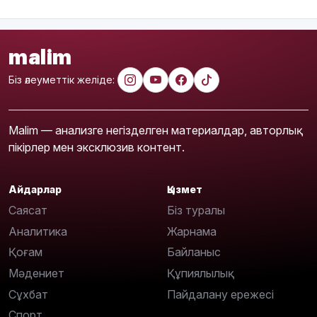
malim
Біз әлеуметтік желіде:
Malim — анализге негізделген материалдар, авторлық
пікірлер мен эксклюзив контент.
Айдарлар
Қызмет
Саясат
Біз туралы
Аналитика
Жарнама
Қоғам
Байланыс
Мәдениет
Құпиялылық
Сұхбат
Пайдалану ережесі
Спорт