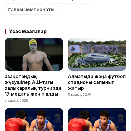
#әлем чемпионаты
Ұқсас мақалалар
Қазақстандық
Алматыда жаңа футбол
жүзушілер АҚШ-тағы
стадионы салынып
халықаралық турнирде
жатыр
17 медаль жеңіп алды
5 тамыз, 2026
5 тамыз, 2026