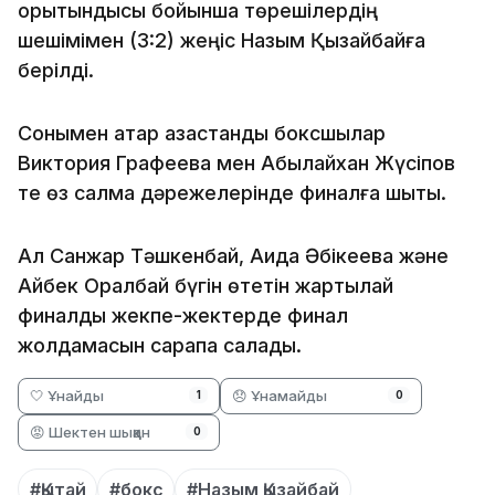
қорытындысы бойынша төрешілердің
шешімімен (3:2) жеңіс Назым Қызайбайға
берілді.
Сонымен қатар қазақстандық боксшылар
Виктория Графеева мен Абылайхан Жүсіпов
те өз салмақ дәрежелерінде финалға шықты.
Ал Санжар Тәшкенбай, Аида Әбікеева және
Айбек Оралбай бүгін өтетін жартылай
финалдық жекпе-жектерде финал
жолдамасын сарапқа салады.
🤍 Ұнайды
😞 Ұнамайды
1
0
😡 Шектен шыққан
0
#Қытай
#бокс
#Назым Қызайбай