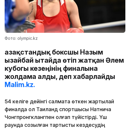
Фото: olympic.kz
Қазақстандық боксшы Назым
Қызайбай Қытайда өтіп жатқан Әлем
кубогы кезеңінің финалына
жолдама алды, деп хабарлайды
Malim.kz.
54 келіге дейінгі салмақта өткен жартылай
финалда ол Таиланд спортшысы Натнича
Чонгпронгклангпен қолғап түйістірді. Үш
раундқа созылған тартысты кездесудің