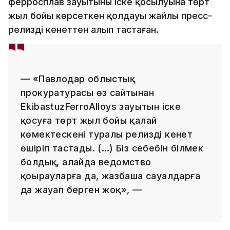
ферросплав зауытының іске қосылуына төрт
жыл бойы көрсеткен қолдауы жайлы пресс-
релизді кенеттен алып тастаған.
— «Павлодар облыстық
прокуратурасы өз сайтынан
EkibastuzFerroAlloys зауытын іске
қосуға төрт жыл бойы қалай
көмектескені туралы релизді кенет
өшіріп тастады. (…) Біз себебін білмек
болдық, алайда ведомство
қоңырауларға да, жазбаша сауалдарға
да жауап берген жоқ», —