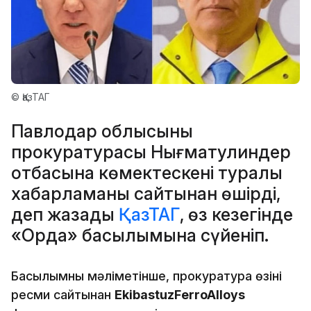
© ҚазТАГ
Павлодар облысының
прокуратурасы Нығматулиндер
отбасына көмектескені туралы
хабарламаны сайтынан өшірді,
деп жазады
ҚазТАГ
, өз кезегінде
«Орда» басылымына сүйеніп.
Басылымның мәліметінше, прокуратура өзінің
ресми сайтынан
EkibastuzFerroAlloys