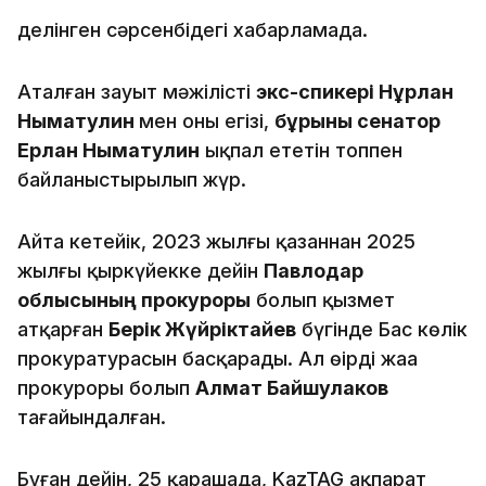
делінген сәрсенбідегі хабарламада.
Аталған зауыт мәжілістің
экс-спикері Нұрлан
Нығматулин
мен оның егізі,
бұрынғы сенатор
Ерлан Нығматулин
ықпал ететін топпен
байланыстырылып жүр.
Айта кетейік, 2023 жылғы қазаннан 2025
жылғы қыркүйекке дейін
Павлодар
облысының прокуроры
болып қызмет
атқарған
Берік Жүйріктайев
бүгінде Бас көлік
прокуратурасын басқарады. Ал өңірдің жаңа
прокуроры болып
Алмат Байшулаков
тағайындалған.
Бұған дейін, 25 қарашада, KazTAG ақпарат