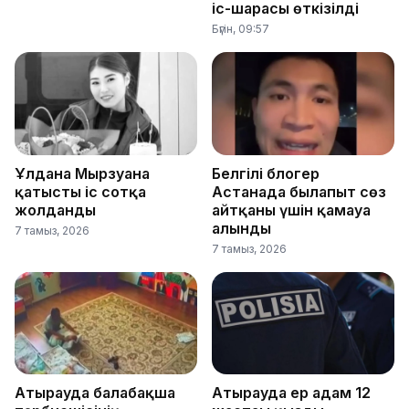
іс-шарасы өткізілді
Бүгін, 09:57
Ұлдана Мырзуанға
Белгілі блогер
қатысты іс сотқа
Астанада былапыт сөз
жолданды
айтқаны үшін қамауға
алынды
7 тамыз, 2026
7 тамыз, 2026
Атырауда балабақша
Атырауда ер адам 12