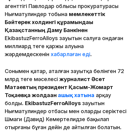
агенттігі Павлодар облысы прокуратурасы
Нығматулиндер тобына
мемлекеттік
Бәйтерек холдингі құрамындағы
Қазақстанның Даму Банкінен
EkibastuzFerroAlloys зауытын салуға ондаған
миллиард теңге қаржы алуына
жәрдемдескенін
хабарлаған еді
.
Сонымен қатар, аталған зауытқа бөлінген 72
млрд теңге мәселесі
журналист Әсет
Матаевтың президент Қасым-Жомарт
Тоқаевқа жолдаған
ашық хатына
арқау
болды.
EkibastuzFerroAlloys
зауытын
Нығматулиндер отбасы мен олардың серіктесі
Шмаги (Давид) Кемертелидзе бақылап
отырғаны бұған дейін де айтылған болатын.