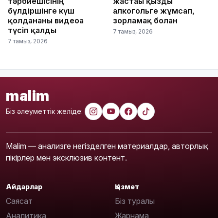
тәрбиешісінің
жастағы қызды
бүлдіршінге күш
алкогольге жұмсап,
қолданғаны видеоға
зорламақ болған
түсіп қалды
7 тамыз, 2026
7 тамыз, 2026
malim
Біз әлеуметтік желіде:
Malim — анализге негізделген материалдар, авторлық
пікірлер мен эксклюзив контент.
Айдарлар
Қызмет
Саясат
Біз туралы
Аналитика
Жарнама