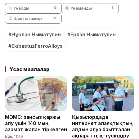
🤍 Ұнайды
😞 Ұнамайды
0
1
😡 Шектен шыққан
0
#Нұрлан Нығматулин
#Ерлан Нығматулин
#EkibastuzFerroAlloys
Ұқсас мақалалар
МӘМС: заңсыз қаржы
Қызылордада
алу үшін 140 мың
интернет алаяқтықтың
азамат жалған тіркелген
алдын алуға бағытталған
ақпараттық-түсіндіру
Бүгін, 11:49