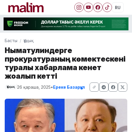
RU
Басты
Құқық
Нығматулиндерге
прокуратураның көмектескені
туралы хабарлама кенет
жоғалып кетті
26 қараша, 2025
•
Ереке Базарқұл
Құқық