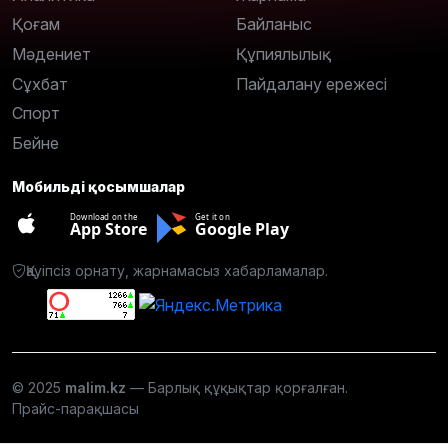
Қоғам
Байланыс
Мәдениет
Құпиялылық
Сұхбат
Пайдалану ережесі
Спорт
Бейне
Мобильді қосымшалар
Download on the
Get it on
App Store
Google Play
Қауіпсіз орнату, жарнамасыз хабарламалар.
© 2025
malim.kz
— Барлық құқықтар қорғалған.
Прайс-парақшасы