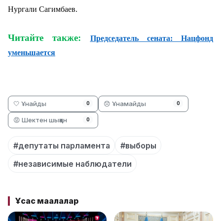
Нургали Сагимбаев.
Читайте также:
Председатель сената: Нацфонд
уменьшается
🤍 Ұнайды
😞 Ұнамайды
0
0
😡 Шектен шыққан
0
#депутаты парламента
#выборы
#независимые наблюдатели
Ұқсас мақалалар