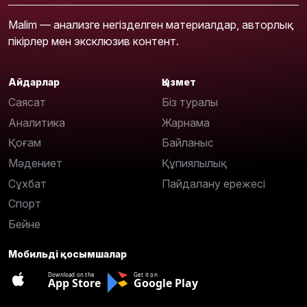
Malim — анализге негізделген материалдар, авторлық
пікірлер мен эксклюзив контент.
Айдарлар
Қызмет
Саясат
Біз туралы
Аналитика
Жарнама
Қоғам
Байланыс
Мәдениет
Құпиялылық
Сұхбат
Пайдалану ережесі
Спорт
Бейне
Мобильді қосымшалар
Download on the
Get it on
App Store
Google Play