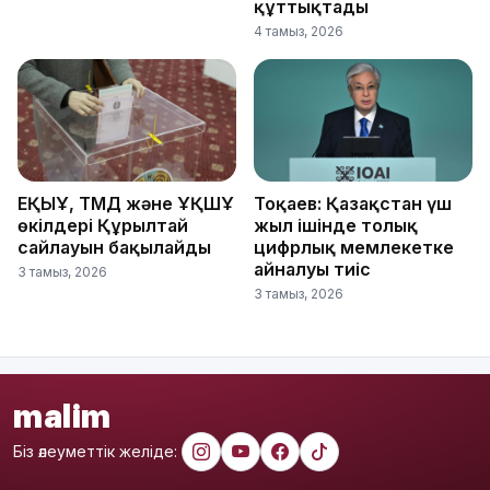
құттықтады
4 тамыз, 2026
ЕҚЫҰ, ТМД және ҰҚШҰ
Тоқаев: Қазақстан үш
өкілдері Құрылтай
жыл ішінде толық
сайлауын бақылайды
цифрлық мемлекетке
айналуы тиіс
3 тамыз, 2026
3 тамыз, 2026
malim
Біз әлеуметтік желіде: