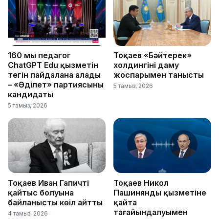
160 мың педагог
Тоқаев «Бәйтерек»
ChatGPT Edu қызметін
холдингінің даму
тегін пайдалана алады
жоспарымен танысты
– «Әділет» партиясының
5 тамыз, 2026
кандидаты
5 тамыз, 2026
Тоқаев Иван Гапичтің
Тоқаев Никол
қайтыс болуына
Пашинянды қызметіне
байланысты көңіл айтты
қайта
тағайындалуымен
4 тамыз, 2026