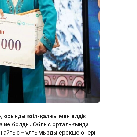
15:24
14:47
 орынды әзіл-қалжың мен елдік
на ие болды. Облыс орталығында
 айтыс – ұлтымыздың ерекше өнері