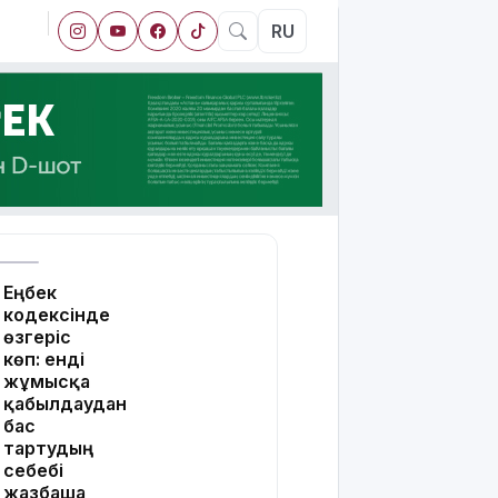
RU
Еңбек
кодексінде
өзгеріс
көп: енді
жұмысқа
қабылдаудан
бас
тартудың
себебі
жазбаша