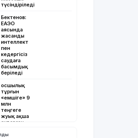
түсіндіріледі
Бектенов:
ЕАЭО
аясында
жасанды
интеллект
пен
кедергісіз
саудаға
басымдық
беріледі
Қосшылық
тұрғын
«емшіге» 9
млн
теңгеге
жуық ақша
аударған
ылды
Ең жоғары