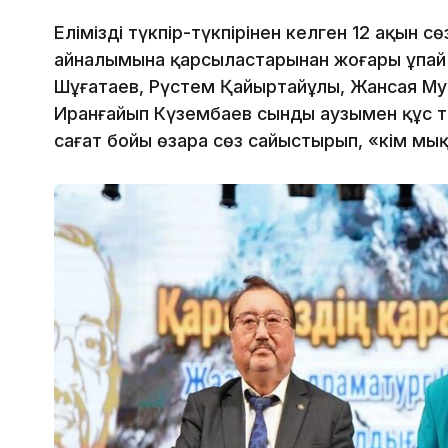
Еліміздің түкпір-түкпірінен келген 12 ақын с
айналымына қарсыластарынан жоғары ұпай 
Шұғатаев, Рүстем Қайыртайұлы, Жансая Мус
Иранғайып Күзембаев сынды аузымен құс т
сағат бойы өзара сөз сайыстырып, «кім мы