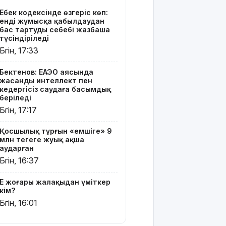
жалақыдан
Еңбек кодексінде өзгеріс көп:
үміткер
енді жұмысқа қабылдаудан
кім?
бас тартудың себебі жазбаша
түсіндіріледі
Электросамокат,
Бүгін, 17:33
велосипед
немесе
Бектенов: ЕАЭО аясында
мопед:
жасанды интеллект пен
Қазақстанда
кедергісіз саудаға басымдық
қайсысы
беріледі
апатқа жиі
Бүгін, 17:17
ұшырайды?
Қосшылық тұрғын «емшіге» 9
6,5
млн теңгеге жуық ақша
триллион
аударған
доллардың
Бүгін, 16:37
өнеркәсібі
тәуекел
Ең жоғары жалақыдан үміткер
аймағында
кім?
тұр
Бүгін, 16:01
Қазақстан