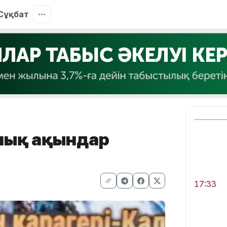
Сұқбат
лық ақындар
17:33