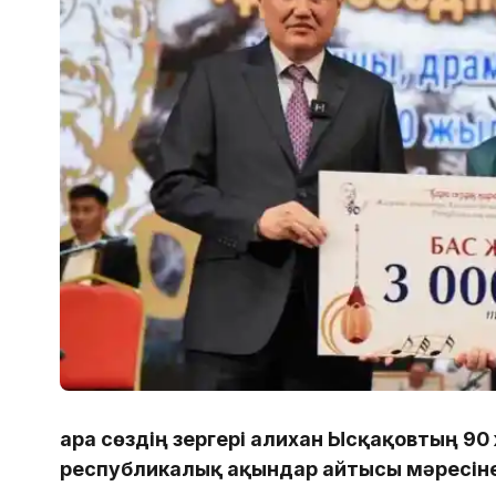
Қара сөздің зергері Қалихан Ысқақовтың 
республикалық ақындар айтысы мәресіне 