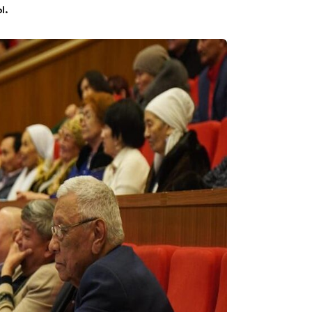
ы.
14:36
13:59
13:22