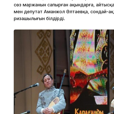
сөз маржанын сапырған ақындарға, айтысқа
мен депутат Аманжол Әлтаевқа, сондай-ақ
ризашылығын білдірді.