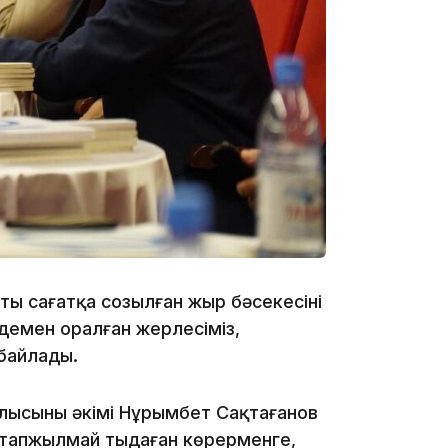
13:05
12:31
ы сағатқа созылған жыр бәсекесінің
демен оралған жерлесіміз,
байлады.
11:59
лысының әкімі Нұрымбет Сақтағанов
 тапжылмай тыңдаған көрерменге,