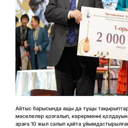
Айтыс барысында ащы да тұщы тақырыптар,
мәселелер қозғалып, көрерменнің қолдауы
араға 10 жыл салып қайта ұйымдастырылған