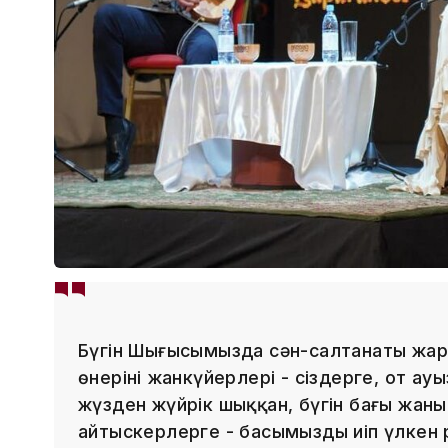
Бүгін Шығысымызда сән-салтанаты жар
өнерінің жанкүйерлері - сіздерге, от ауы
жүзден жүйрік шыққан, бүгін бағы жаны
айтыскерлерге - басымызды иіп үлкен 