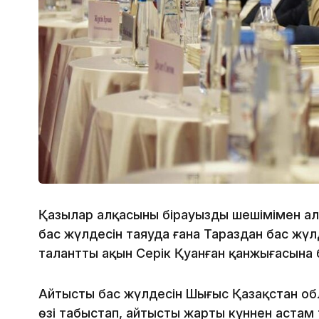
Қазылар алқасының бірауызды шешімімен алт
бас жүлдесін таяуда ғана Тараздан бас жүл
талантты ақын Серік Қуанған қанжығасына 
Айтыстың бас жүлдесін Шығыс Қазақстан об
өзі табыстап, айтысты жарты күннен астам