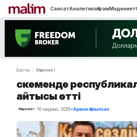
Саясат
Аналитика
Қоғам
Мәдениет
Басты
Мәдениет
Өскеменде республика
айтысы өтті
10 наурыз, 2025
•
Арман Қайыпхан
Мәдениет