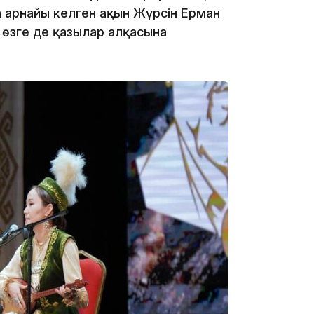
 арнайы келген ақын Жүрсін Ерман
 өзге де қазылар алқасына
11:33
11:19