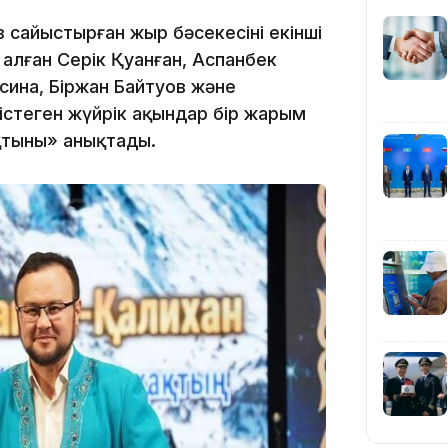
16:01
өз сайыстырған жыр бәсекесінің екінші
алған Серік Қуанған, Аспанбек
ина, Біржан Байтуов және
істеген жүйрік ақындар бір жарым
қтыны» анықтады.
15:59
15:25