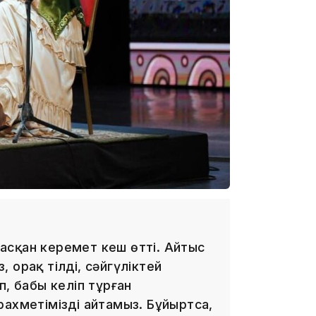
11:17
асқан керемет кеш өтті. Айтыс
10:53
з, орақ тілді, сәйгүліктей
п, бабы келіп тұрған
рахметімізді айтамыз. Бұйыртса,