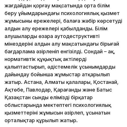
жағдайдан қорғау мақсатында орта білім
беру ұйымдарындағы психологиялық қызмет
жұмысының ережелері, балаға жәбір көрсетудің
алдын алу ережелері қабылданды. Білім
алушылардың өзара аутодеструктивті
мінездерінің алдын алу мақсатындағы бірыңғай
бағдарлама әзірленіп енгізілді. Сондай – ақ,
нормативтік құқықтық актілерді
қалыптастырып, әдістемелік ұсынымдарды
дайындау бойынша жұмыстар атқарылып
жатыр. Астана, Алматы қалалары, Қостанай,
Ақтөбе, Павлодар, Қарағанды және Батыс
Қазақстан сынды еліміздің бірқатар
облыстарында мектептегі психологиялық
қызметтерінің жұмысын әзірлеп, ұсынатын
орталықтар құрылып жатыр.