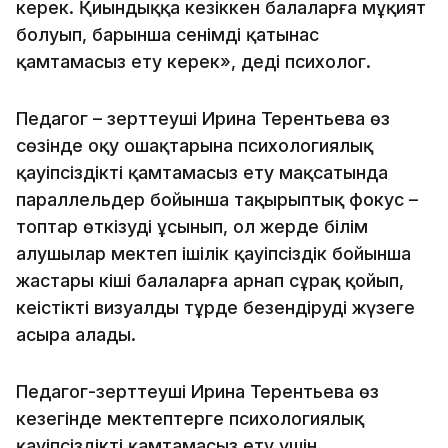
керек. Қиындыққа кезіккен балаларға мұқият
болуып, барынша сенімді қатынас
қамтамасыз ету керек», деді психолог.
Педагог – зерттеуші Ирина Терентьева өз
сөзінде оқу ошақтарына психологиялық
қауіпсіздікті қамтамасыз ету мақсатында
параллельдер бойынша тақырыптық фокус –
топтар өткізуді ұсынып, ол жерде білім
алушылар мектеп ішілік қауіпсіздік бойынша
жастары кіші балаларға арнап сұрақ қойып,
кеңістікті визуалды тұрде безендіруді жүзеге
асыра алады.
Педагог-зерттеуші Ирина Терентьева өз
кезегінде мектептерге психологиялық
қауіпсіздікті қамтамасыз ету үшін