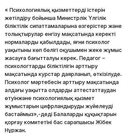
« Психологиялық қызметтердің істерін
жетілдіру бойынша Министрлік Үлгілік
біліктілік сипаттамаларына өзгерістер және
толықтырулар енгізу мақсатында керекті
нормаларды қабылдады, яғни психолог
уақытының көп бөлігі оқушымен жеке жұмыс
жасауға бағытталуы керек. Педагог –
психологтардың біліктілігін арттыру
мақсатында курстар даярланып, өткізілуде.
Психолог мәртебесін арттыру мақсатында
алдағы уақытта олдардың аттестаттаудан
өтуінжәне психологиялық қызмет
жұмыстарын цифрландыруды жүйелеуді
бастаймыз»,-деді Балалардың құқықтарын
қорғау комитетінің бас сарапшысы Жібек
Нұржан.