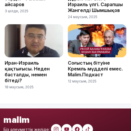
Қайсаров
Израиль үлгі. Сарапшы
Жангелді Шымшықов
3 шілде, 2025
24 маусым, 2025
Иран-Израиль
Соғыстың бітуіне
қақтығысы. Неден
Кремль мүдделі емес.
басталды, немен
Malim.Подкаст
бітеді?
12 маусым, 2025
18 маусым, 2025
malim
Біз әлеуметтік желіде: