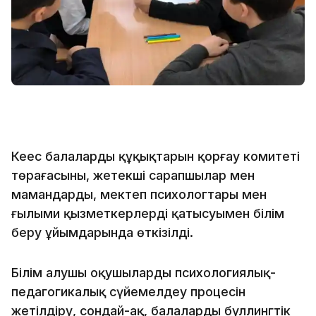
Кеңес балалардың құқықтарын қорғау комитеті
төрағасының, жетекші сарапшылар мен
мамандардың, мектеп психологтары мен
ғылыми қызметкерлердің қатысуымен білім
беру ұйымдарында өткізілді.
Білім алушы оқушыларды психологиялық-
педагогикалық сүйемелдеу процесін
жетілдіру, сондай-ақ, балаларды буллингтік