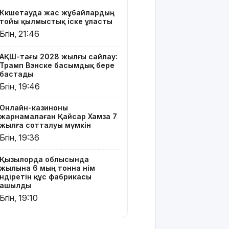
өндіретін
Көкшетауда жас жұбайлардың
құс
тойы қылмыстық іске ұласты
фабрикасы
Бүгін, 21:46
ашылды
Балағат
АҚШ-тағы 2028 жылғы сайлау:
Трамп Вэнске басымдық бере
сөздер
бастады
жариялаған
Бүгін, 19:46
TikTok
блогер
қамауға
Онлайн-казиноны
жарнамалаған Қайсар Хамза 7
алынды
жылға сотталуы мүмкін
Бүгін, 19:36
Құтқарушылар
3,5 мың
метр
Қызылорда облысында
жылына 6 мың тонна өнім
биіктіктегі
өндіретін құс фабрикасы
туристерге
ашылды
көмек
Бүгін, 19:10
көрсетті
Еңбек