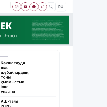
RU
Көкшетауда
жас
жұбайлардың
тойы
қылмыстық
іске
ұласты
АҚШ-тағы
2028