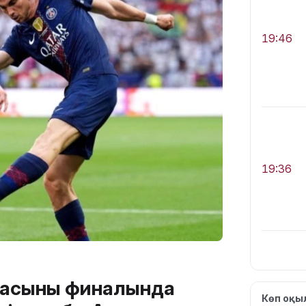
19:46
19:36
асының финалында
19:10
Көп оқ