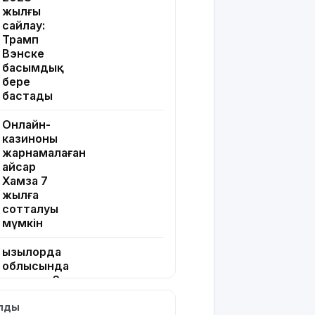
жылғы
сайлау:
Трамп
Вэнске
басымдық
бере
бастады
Онлайн-
казиноны
жарнамалаған
Қайсар
Хамза 7
жылға
сотталуы
мүмкін
Қызылорда
облысында
жылына 6
мың тонна
ылды
өнім