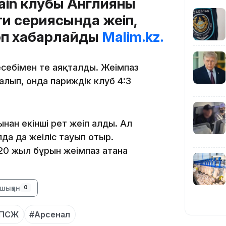
ain клубы Англияның
и сериясында жеңіп,
деп хабарлайды
Malim.kz.
есебімен тең аяқталды. Жеңімпаз
алып, онда париждік клуб 4:3
19:09
н екінші рет жеңіп алды. Ал
а да жеңіліс тауып отыр.
20 жыл бұрын жеңімпаз атана
18:50
шыққан
0
ПСЖ
#Арсенал