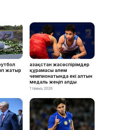
17:33
футбол
Қазақстан жасөспірімдер
ып жатыр
құрамасы әлем
чемпионатында екі алтын
медаль жеңіп алды
1 тамыз, 2026
17:17