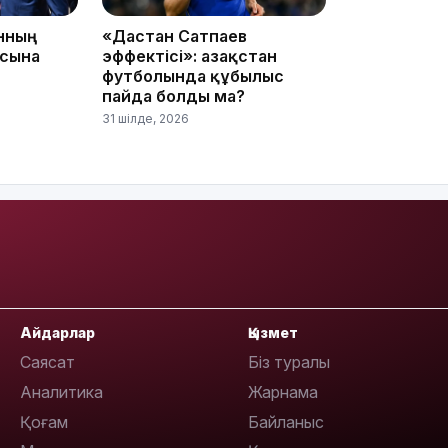
анның
«Дастан Сатпаев
асына
эффектісі»: Қазақстан
16:37
футболында құбылыс
пайда болды ма?
31 шілде, 2026
16:01
15:59
Айдарлар
Қызмет
Саясат
Біз туралы
Аналитика
Жарнама
Қоғам
Байланыс