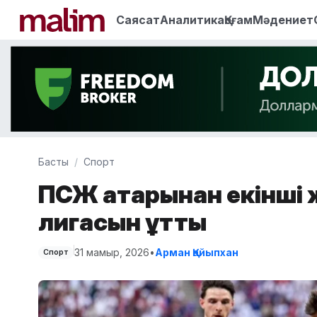
Саясат
Аналитика
Қоғам
Мәдениет
Басты
Спорт
ПСЖ қатарынан екінші
лигасын ұтты
31 мамыр, 2026
•
Арман Қайыпхан
Спорт