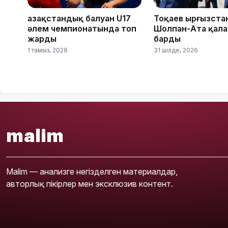
Қазақстандық балуан U17
Тоқаев Қырғызст
әлем чемпионатында топ
Шолпан-Ата қал
жарды
барды
1 тамыз, 2026
31 шілде, 2026
malim
Malim — анализге негізделген материалдар,
авторлық пікірлер мен эксклюзив контент.