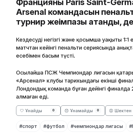
Францияның Paris Saint-Germ
Arsenal командасын пенальт
турнир жеңімпазы атанды, 
Кездесудің негізгі және қосымша уақыты 1:1 
матчтан кейінгі пенальти сериясында анықт
есебімен басым түсті.
Осылайша ПСЖ Чемпиондар лигасын қатарына
«Арсенал» клубы тарихындағы екінші финалд
Лондондық команда бұған дейінгі финалда 
алмаған еді.
🤍 Ұнайды
😞 Ұнамайды
😡 Шектен 
0
0
#спорт
#футбол
#чемпиондар лигасы
#