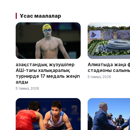
Ұқсас мақалалар
Қазақстандық жүзушілер
Алматыда жаңа 
АҚШ-тағы халықаралық
стадионы салын
турнирде 17 медаль жеңіп
5 тамыз, 2026
алды
5 тамыз, 2026