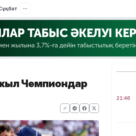
Сұқбат
 жыл Чемпиондар
21:46