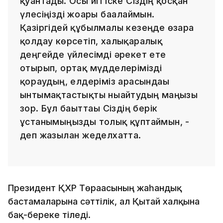
қуантады. Осы игі іске Сіздің қосқан
үлесіңізді жоғары бағалаймын.
Қазіргідей құбылмалы кезеңде өзара
қолдау көрсетіп, халықаралық
деңгейде үйлесімді әрекет ете
отырып, ортақ мүдделерімізді
қорғаудың, елдеріміз арасындағы
ынтымақтастықты нығайтудың маңызы
зор. Бұл бағыттағы Сіздің берік
ұстанымыңызды толық құптаймын, -
деп жазылған жеделхатта.
Президент ҚХР Төрағасының жаһандық
бастамаларына сәттілік, ал Қытай халқына
бақ-береке тіледі.