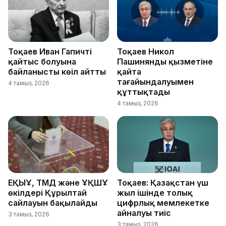
Тоқаев Иван Гапичтің
Тоқаев Никол
қайтыс болуына
Пашинянды қызметіне
байланысты көңіл айтты
қайта
тағайындалуымен
4 тамыз, 2026
құттықтады
4 тамыз, 2026
ЕҚЫҰ, ТМД және ҰҚШҰ
Тоқаев: Қазақстан үш
өкілдері Құрылтай
жыл ішінде толық
сайлауын бақылайды
цифрлық мемлекетке
айналуы тиіс
3 тамыз, 2026
3 тамыз, 2026