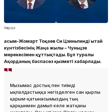
Ақорда
Қасым-Жомарт Тоқаев Си Цзиньпинді Қытай
күнтізбесінің Жаңа жылы – Чуньцзе
мерекесімен құттықтады. Бұл туралы
Ақорданың баспасөз қызметі хабарлады.
Мызғымас достық пен тиімді
ықпалдастыққа негізделген сан қырлы
қарым-қатынасымыздың тың
қарқынмен дамып келе жатқаны