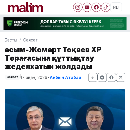
RU
Басты
Саясат
Қасым-Жомарт Тоқаев ҚХР
Төрағасына құттықтау
жеделхатын жолдады
17 ақпан, 2026
•
Айбын Атабай
Саясат