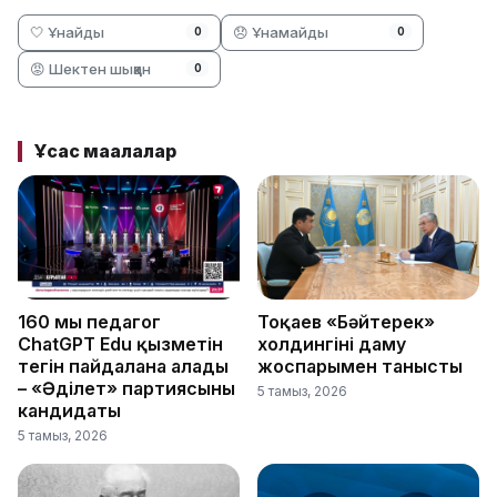
🤍 Ұнайды
😞 Ұнамайды
0
0
😡 Шектен шыққан
0
Ұқсас мақалалар
160 мың педагог
Тоқаев «Бәйтерек»
ChatGPT Edu қызметін
холдингінің даму
тегін пайдалана алады
жоспарымен танысты
– «Әділет» партиясының
5 тамыз, 2026
кандидаты
5 тамыз, 2026