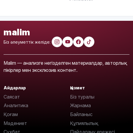
malim
Біз әлеуметтік желіде:
Malim — анализге негізделген материалдар, авторлық
пікірлер мен эксклюзив контент.
Айдарлар
Қызмет
Саясат
Біз туралы
Аналитика
Жарнама
Қоғам
Байланыс
Мәдениет
Құпиялылық
Сұхбат
Пайдалану ережесі