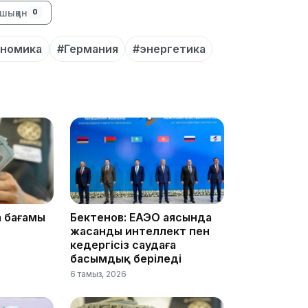
шыққан
0
15:33
ономика
#Германия
#энергетика
15:04
14:10
а бағамы
Бектенов: ЕАЭО аясында
жасанды интеллект пен
кедергісіз саудаға
басымдық беріледі
6 тамыз, 2026