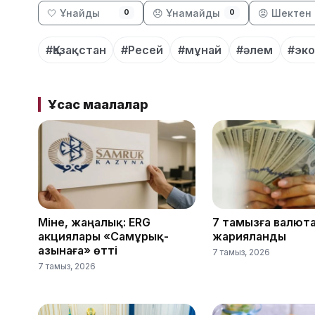
🤍 Ұнайды
😞 Ұнамайды
😡 Шектен 
0
0
#Қазақстан
#Ресей
#мұнай
#әлем
#эк
Ұқсас мақалалар
Міне, жаңалық: ERG
7 тамызға валют
акциялары «Самұрық-
жарияланды
Қазынаға» өтті
7 тамыз, 2026
7 тамыз, 2026