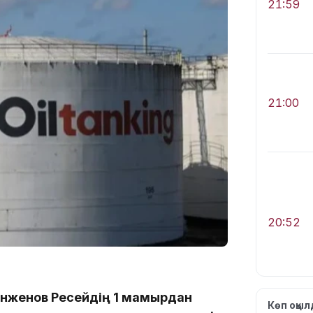
21:59
21:00
20:52
кенженов Ресейдің 1 мамырдан
Көп оқы