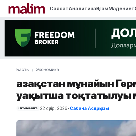
Саясат
Аналитика
Қоғам
Мәдениет
Басты
Экономика
Қазақстан мұнайын Гер
уақытша тоқтатылуы 
22 сәуір, 2026
•
Сабина Асқарқызы
Экономика