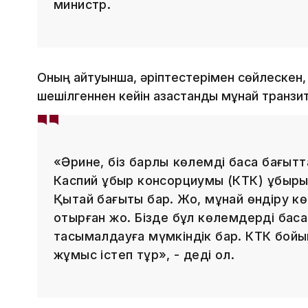
министр.
Оның айтуынша, әріптестерімен сөйлескен,
шешілгеннен кейін қазақстандық мұнай транзи
«Әрине, біз барлық көлемді басқа бағытт
Каспий құбыр консорциумы (КТК) құбыры,
Қытай бағыты бар. Жоқ, мұнай өндіру кө
отырған жоқ. Бізде бұл көлемдерді бас
тасымалдауға мүмкіндік бар. КТК бойын
жұмыс істеп тұр», - деді ол.