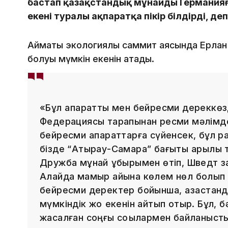
бастап қазақстандық мұнайды Германияғ
екені туралы ақпаратқа пікір білдірді, д
Аймақтық экологиялық саммит аясында Ерлан
болуы мүмкін екенін атады.
«Бұл ақпаратты мен бейресми дереккө
Федерациясы тарапынан ресми мәлімдеме
бейресми ақпараттарға сүйенсек, бұл 
бізде “Атырау-Самара” бағыты арқылы т
Дружба мұнай құбырымен өтіп, Шведт зау
Алайда мамыр айына көлем нөл болып т
бейресми деректер бойынша, қазақстанд
мүмкіндік жоқ екенін айтып отыр. Бұл,
жасалған соңғы соққылармен байланысты