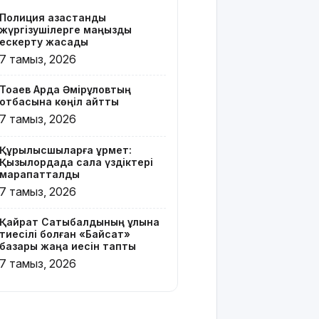
Z белгісі
Полиция қазақстандық
бар жейде
жүргізушілерге маңызды
киген
ескерту жасады
жолаушы
7 тамыз, 2026
қызу
талқыға
Тоқаев Ардақ Әмірқұловтың
түсті
отбасына көңіл айтты
7 тамыз, 2026
Президент
Солтүстік
Құрылысшыларға құрмет:
Қазақстан
Қызылордада сала үздіктері
облысының
марапатталды
90
7 тамыз, 2026
жылдығымен
құттықтады
Қайрат Сатыбалдының ұлына
тиесілі болған «Байсат»
Телефон
базары жаңа иесін тапты
алаяқтығының
7 тамыз, 2026
жаңа түрі
туралы
ескерту
жасалды