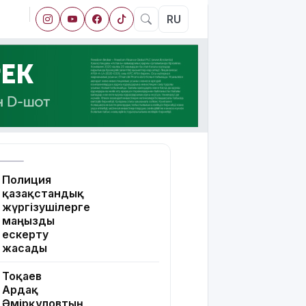
RU
Полиция
қазақстандық
жүргізушілерге
маңызды
ескерту
жасады
Тоқаев
Ардақ
Әмірқұловтың