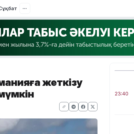
Сұқбат
манияға жеткізу
мүмкін
23:40