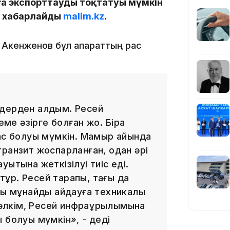
а экспорттауды тоқтатуы мүмкін
еп хабарлайды
malim.kz
.
19:39
 Ақкенженов бұл ақпараттың рас
здерден алдым. Ресей
18:45
 әзірге болған жоқ. Бірақ
рас болуы мүмкін. Мамыр айында
ранзит жоспарланған, одан әрі
ытына жеткізілуі тиіс еді.
ұр. Ресей тарапы, тағы да
ық мұнайды айдауға техникалық
17:34
 бәлкім, Ресей инфрақұрылымына
 болуы мүмкін», - деді