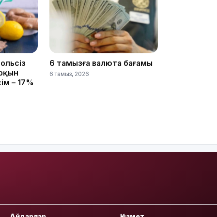
13:14
гольсіз
6 тамызға валюта бағамы
арқын
6 тамыз, 2026
сім – 17%
13:08
12:35
Айдарлар
Қызмет