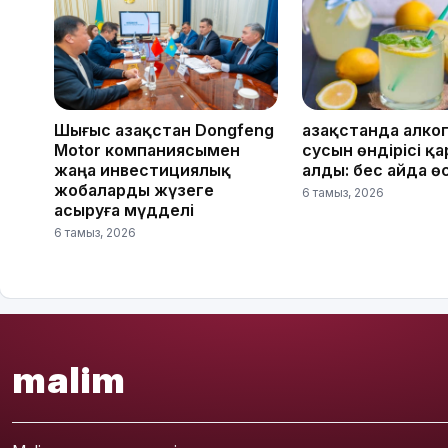
Шығыс Қазақстан Dongfeng
Қазақстанда алко
Motor компаниясымен
сусын өндірісі қ
жаңа инвестициялық
алды: бес айда ө
жобаларды жүзеге
6 тамыз, 2026
асыруға мүдделі
6 тамыз, 2026
malim