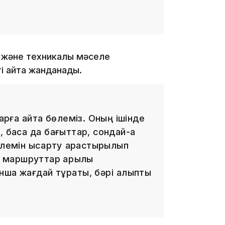
16:34
 және техникалық мәселе
ті қайта жанданады.
16:33
арға қайта бөлеміз. Оның ішінде
 басқа да бағыттар, сондай-ақ
лемін қысқарту қарастырылып
қа маршруттар арқылы
16:01
ша жағдай тұрақты, бәрі қалыпты