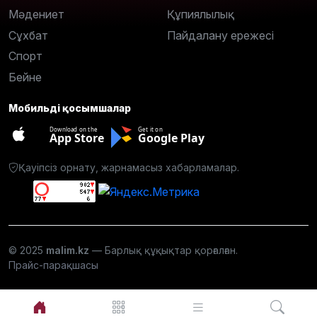
Мәдениет
Құпиялылық
Сұхбат
Пайдалану ережесі
Спорт
Бейне
Мобильді қосымшалар
Download on the
Get it on
App Store
Google Play
Қауіпсіз орнату, жарнамасыз хабарламалар.
© 2025
malim.kz
— Барлық құқықтар қорғалған.
Прайс-парақшасы