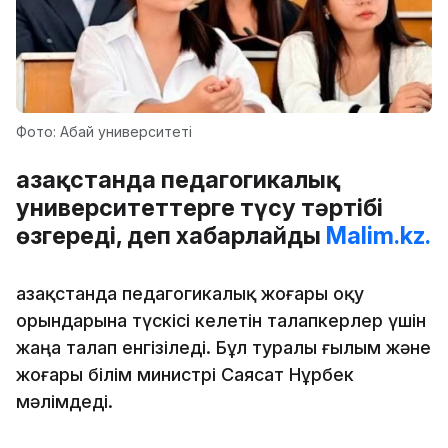
Фото: Абай университеті
Қазақстанда педагогикалық
университеттерге түсу тәртібі
өзгереді, деп хабарлайды
Malim.kz.
Қазақстанда педагогикалық жоғары оқу
орындарына түскісі келетін талапкерлер үшін
жаңа талап енгізіледі. Бұл туралы ғылым және
жоғары білім министрі Саясат Нұрбек
мәлімдеді.