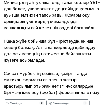
Министрдің айтуынша, енді талапкерлер ҰБТ-
дан бөлек, университет деңгейінде қосымша
ауызша емтихан тапсырады. Жоғары оқу
орындары үміткердің мамандыққа
қаншалықты сай келетінін өздері бағалайды.
Жаңа жүйе бойынша бұл – іріктеудің екінші
кезеңі болмақ. Ал талапкерлерді қабылдау
дәл осы кезеңнің нәтижесіне байланысты
жүзеге асырылады.
Саясат Нұрбектің сөзінше, қазіргі таңда
емтихан форматы әзірленіп жатыр.
Қарастырылып отырған негізгі нұсқалардың
бірі – әңгімелесу (сұхбат) форматында өткізу.
🤍 Ұнайды
😞 Ұнамайды
0
1