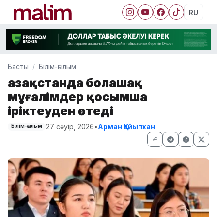
RU
Басты
Білім-ғылым
Қазақстанда болашақ
мұғалімдер қосымша
іріктеуден өтеді
27 сәуір, 2026
•
Арман Қайыпхан
Білім-ғылым