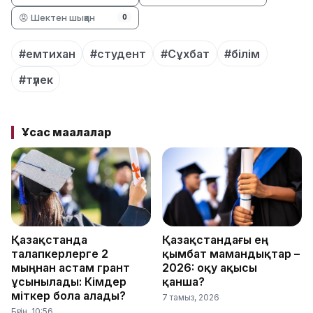
😡 Шектен шыққан
0
#емтихан
#студент
#Сұхбат
#білім
#түлек
Ұқсас мақалалар
Қазақстанда
Қазақстандағы ең
талапкерлерге 2
қымбат мамандықтар –
мыңнан астам грант
2026: оқу ақысы
ұсынылады: Кімдер
қанша?
үміткер бола алады?
7 тамыз, 2026
Бүгін, 10:56