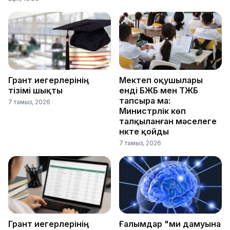
Грант иегерлерінің
Мектеп оқушылары
тізімі шықты
енді БЖБ мен ТЖБ
тапсыра ма:
7 тамыз, 2026
Министрлік көп
талқыланған мәселеге
нүкте қойды
7 тамыз, 2026
Грант иегерлерінің
Ғалымдар "ми дамуына