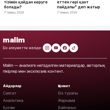
тізімін қайдан көруге
еттен гөрі қант
болады?
пайдалы" деп жатыр
7 тамыз, 2026
7 тамыз, 2026
malim
Біз әлеуметтік желіде:
Malim — анализге негізделген материалдар, авторлық
пікірлер мен эксклюзив контент.
Айдарлар
Қызмет
Саясат
Біз туралы
Аналитика
Жарнама
Қоғам
Байланыс