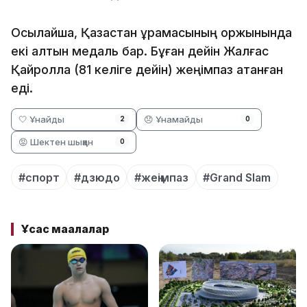
Осылайша, Қазақстан құрамасының қоржынында
екі алтын медаль бар. Бұған дейін Жалғас
Қайролла (81 келіге дейін) жеңімпаз атанған
еді.
🤍 Ұнайды
😞 Ұнамайды
2
0
😡 Шектен шыққан
0
#спорт
#дзюдо
#жеңімпаз
#Grand Slam
Ұқсас мақалалар