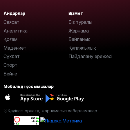
Айдарлар
Қызмет
Саясат
Біз туралы
Аналитика
Жарнама
Қоғам
Байланыс
Мәдениет
Құпиялылық
Сұхбат
Пайдалану ережесі
Спорт
Бейне
Мобильді қосымшалар
Download on the
Get it on
App Store
Google Play
Қауіпсіз орнату, жарнамасыз хабарламалар.