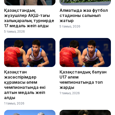
Қазақстандық
Алматыда жаңа футбол
жүзушілер АҚШ-тағы
стадионы салынып
халықаралық турнирде
жатыр
17 медаль жеңіп алды
5 тамыз, 2026
5 тамыз, 2026
Қазақстан
Қазақстандық балуан
жасөспірімдер
U17 әлем
құрамасы әлем
чемпионатында топ
чемпионатында екі
жарды
алтын медаль жеңіп
1 тамыз, 2026
алды
1 тамыз, 2026