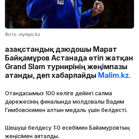
Фото: olympic.kz
Қазақстандық дзюдошы Марат
Байқамұров Астанада өтіп жатқан
Grand Slam турнирінің жеңімпазы
атанды, деп хабарлайды
Malim.kz.
Отандасымыз 100 келіге дейінгі салмақ
дәрежесінің финалында молдовалық Вадим
Гимбовскимен алтын медаль үшін белдесті.
Шешуші белдесу 1:0 есебімен Байқамуровтың
жеңісімен аяқталды.