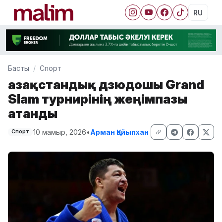
RU
Басты
Спорт
Қазақстандық дзюдошы Grand
Slam турнирінің жеңімпазы
атанды
10 мамыр, 2026
•
Арман Қайыпхан
Спорт