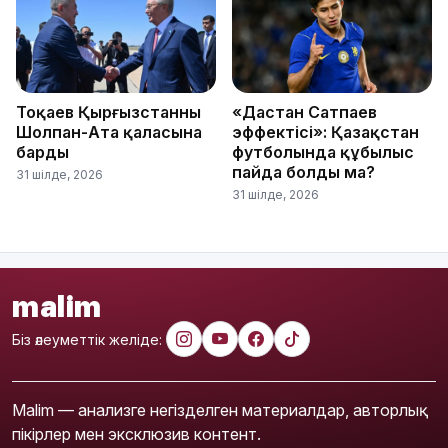
Тоқаев Қырғызстанның
«Дастан Сатпаев
Шолпан-Ата қаласына
эффектісі»: Қазақстан
барды
футболында құбылыс
пайда болды ма?
31 шілде, 2026
31 шілде, 2026
malim
Біз әлеуметтік желіде:
Malim — анализге негізделген материалдар, авторлық
пікірлер мен эксклюзив контент.