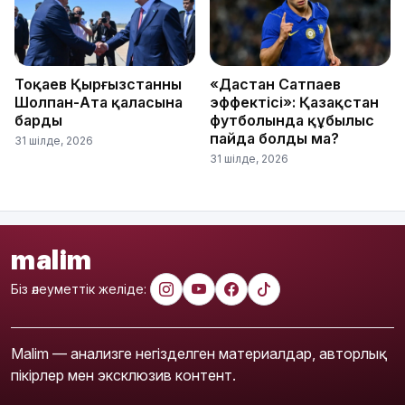
Тоқаев Қырғызстанның
«Дастан Сатпаев
Шолпан-Ата қаласына
эффектісі»: Қазақстан
барды
футболында құбылыс
пайда болды ма?
31 шілде, 2026
31 шілде, 2026
malim
Біз әлеуметтік желіде:
Malim — анализге негізделген материалдар, авторлық
пікірлер мен эксклюзив контент.