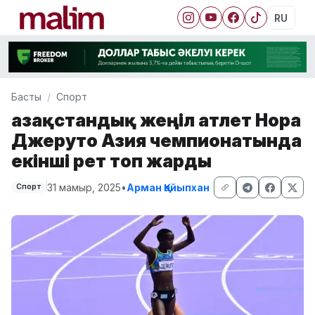
RU
Басты
Спорт
Қазақстандық жеңіл атлет Нора
Джеруто Азия чемпионатында
екінші рет топ жарды
31 мамыр, 2025
•
Арман Қайыпхан
Спорт