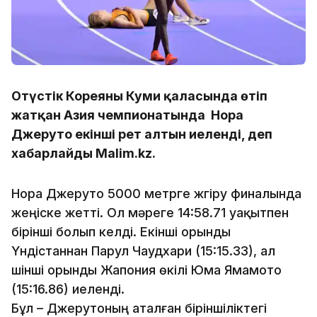
Оңтүстік Кореяның Куми қаласында өтіп
жатқан Азия чемпионатында Нора
Джеруто екінші рет алтын иеленді, деп
хабарлайды Malim.kz.
Нора Джеруто 5000 метрге жүгіру финалында
жеңіске жетті. Ол мәреге 14:58.71 уақытпен
бірінші болып келді. Екінші орынды
Үндістаннан Парул Чаудхари (15:15.33), ал
үшінші орынды Жапония өкілі Юма Ямамото
(15:16.86) иеленді.
Бұл – Джерутоның аталған біріншіліктегі