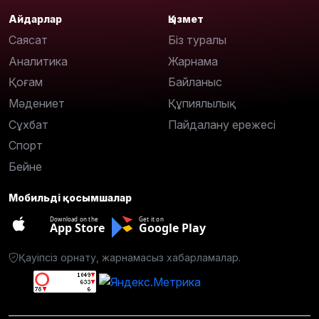
Айдарлар
Қызмет
Саясат
Біз туралы
Аналитика
Жарнама
Қоғам
Байланыс
Мәдениет
Құпиялылық
Сұхбат
Пайдалану ережесі
Спорт
Бейне
Мобильді қосымшалар
Download on the
Get it on
App Store
Google Play
Қауіпсіз орнату, жарнамасыз хабарламалар.