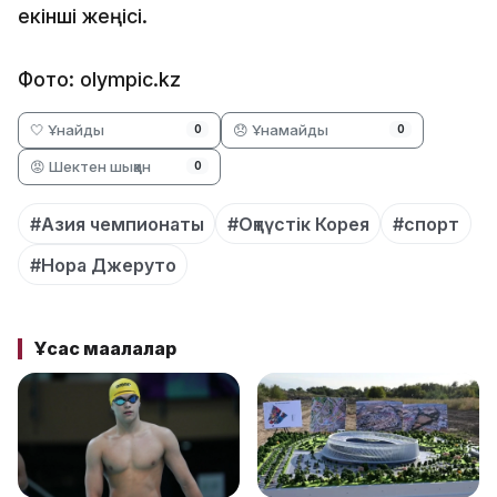
екінші жеңісі.
Фото: olympic.kz
🤍 Ұнайды
😞 Ұнамайды
0
0
😡 Шектен шыққан
0
#Азия чемпионаты
#Оңтүстік Корея
#спорт
#Нора Джеруто
Ұқсас мақалалар