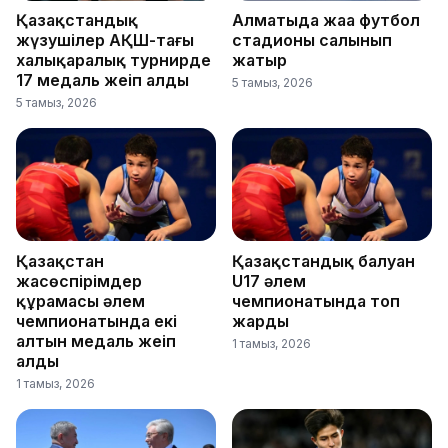
Қазақстандық
Алматыда жаңа футбол
жүзушілер АҚШ-тағы
стадионы салынып
халықаралық турнирде
жатыр
17 медаль жеңіп алды
5 тамыз, 2026
5 тамыз, 2026
Қазақстан
Қазақстандық балуан
жасөспірімдер
U17 әлем
құрамасы әлем
чемпионатында топ
чемпионатында екі
жарды
алтын медаль жеңіп
1 тамыз, 2026
алды
1 тамыз, 2026