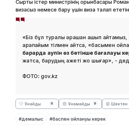
Сыртқы істер министрінің орынбасары Рома
визасыз немесе бару үшін виза талап ететі
«Біз бұл туралы әрқашан ашып айтамыз, 
қарапайым тілмен айтсақ, «басымен ойл
барарда қаупін өз бетінше бағалауы ке
жатса, барудың қажеті жоқ шығар», - де
ФОТО: gov.kz
🤍 Ұнайды
😞 Ұнамайды
😡 Шектен 
0
0
#демалыс
#баспен ойлануы керек