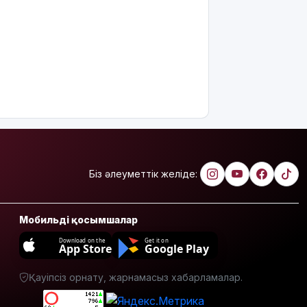
тізімі 7
тамызда
шығады
2 млрд
теңгенің
несиелік
алаяқтығы:
21 адамға
түрме
жазасы
кесілді
Біз әлеуметтік желіде:
Білім беру
ұйымдарының
жаңа оқу
Мобильді қосымшалар
жылы мен
жылыту
Download on the
Get it on
App Store
Google Play
маусымына
дайындығы
Қауіпсіз орнату, жарнамасыз хабарламалар.
ШҚО әкімінің
жіті