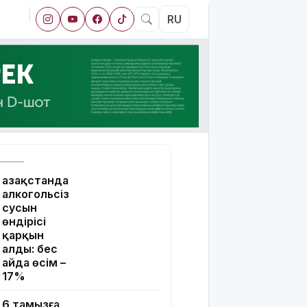
RU
Қазақстанда
алкогольсіз
сусын
өндірісі
қарқын
алды: бес
айда өсім –
17%
6 тамызға