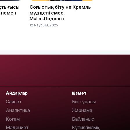
қтығысы.
Соғыстың бітуіне Кремль
 немен
мүдделі емес.
Malim.Подкаст
12 маусым, 2025
20:16
Айдарлар
Қызмет
Саясат
Біз туралы
19:21
Аналитика
Жарнама
Қоғам
Байланыс
Мәдениет
Құпиялылық