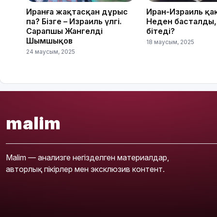
Иранға жақтасқан дұрыс
Иран-Израиль қа
па? Бізге – Израиль үлгі.
Неден басталды,
Сарапшы Жангелді
бітеді?
Шымшықов
18 маусым, 2025
24 маусым, 2025
malim
Malim — анализге негізделген материалдар,
авторлық пікірлер мен эксклюзив контент.