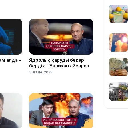
22:54
ам алда -
Ядролық қаруды бекер
бердік – Уәлихан Қайсаров
21:52
3 шілде, 2025
21:30