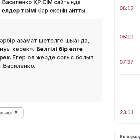
н Василенко ҚР СІМ сайтында
08:12
н
елдер тізімі
бар екенін айтты.
08:10
әрбір азамат шетелге шыққанда,
ануы керек».
Белгілі бір елге
рек.
Егер ол жерде соғыс болып
07:37
ді Василенко.
23:11
шыққан
0
Көп оқы