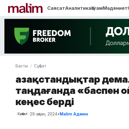
Саясат
Аналитика
Қоғам
Мәдениет
Басты
Сұқбат
Қазақстандықтар дема
таңдағанда «баспен о
кеңес берді
29 ақпан, 2024
•
Malim Админ
Сұқбат