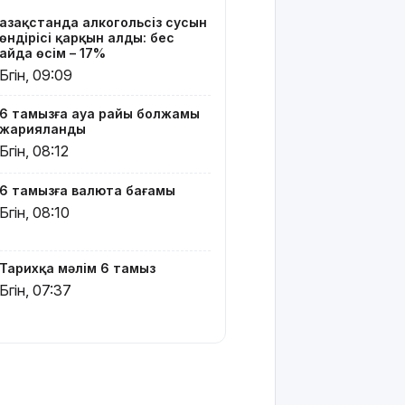
кандидаты
Қазақстанда алкогольсіз сусын
өндірісі қарқын алды: бес
Димаш
айда өсім – 17%
тыңдармандарына
Бүгін, 09:09
жаңа
әлемдік
6 тамызға ауа райы болжамы
жобасын
жарияланды
таныстырды
Бүгін, 08:12
Қазақстандық
6 тамызға валюта бағамы
жүзушілер
АҚШ-тағы
Бүгін, 08:10
халықаралық
турнирде
17 медаль
Тарихқа мәлім 6 тамыз
жеңіп алды
Бүгін, 07:37
Шешуші
сәт
жақындады:
Грант
иегерлерінің