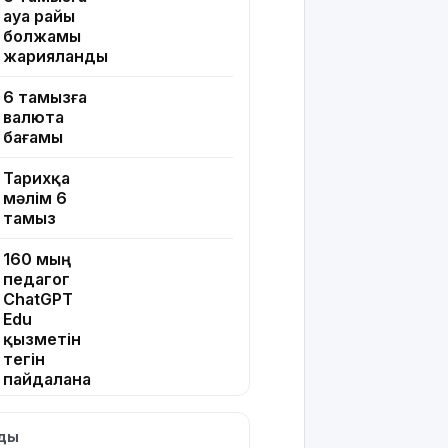
ауа райы
болжамы
жарияланды
6 тамызға
валюта
бағамы
Тарихқа
мәлім 6
тамыз
160 мың
педагог
ChatGPT
Edu
қызметін
тегін
пайдалана
алады –
«Әділет»
лды
партиясының