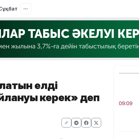
Сұқбат
латын елді
йлануы керек» деп
09:09