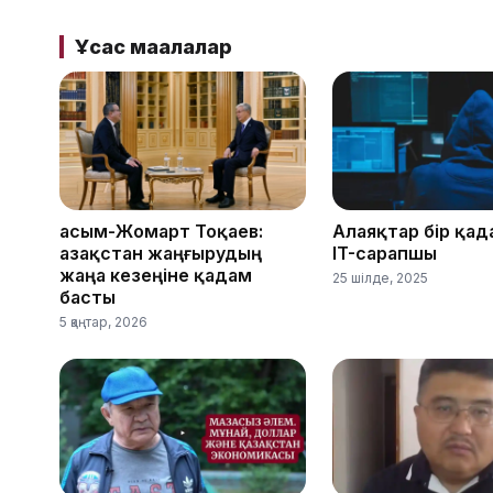
Ұқсас мақалалар
Қасым-Жомарт Тоқаев:
Алаяқтар бір қад
Қазақстан жаңғырудың
IT-сарапшы
жаңа кезеңіне қадам
25 шілде, 2025
басты
5 қаңтар, 2026