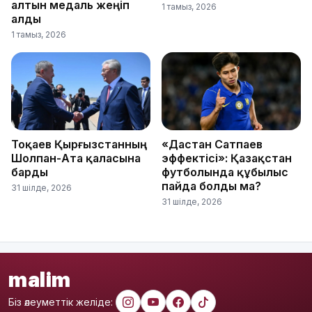
алтын медаль жеңіп
1 тамыз, 2026
алды
1 тамыз, 2026
Тоқаев Қырғызстанның
«Дастан Сатпаев
Шолпан-Ата қаласына
эффектісі»: Қазақстан
барды
футболында құбылыс
пайда болды ма?
31 шілде, 2026
31 шілде, 2026
malim
Біз әлеуметтік желіде: