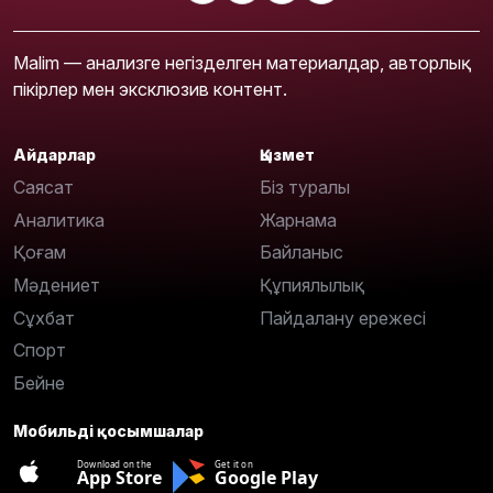
Malim — анализге негізделген материалдар, авторлық
пікірлер мен эксклюзив контент.
Айдарлар
Қызмет
Саясат
Біз туралы
Аналитика
Жарнама
Қоғам
Байланыс
Мәдениет
Құпиялылық
Сұхбат
Пайдалану ережесі
Спорт
Бейне
Мобильді қосымшалар
Download on the
Get it on
App Store
Google Play