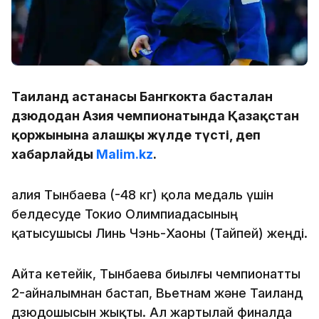
Таиланд астанасы Бангкокта басталған
дзюдодан Азия чемпионатында Қазақстан
қоржынына алғашқы жүлде түсті, деп
хабарлайды
Malim.kz
.
Ғалия Тынбаева (-48 кг) қола медаль үшін
белдесуде Токио Олимпиадасының
қатысушысы Линь Чэнь-Хаоны (Тайпей) жеңді.
Айта кетейік, Тынбаева биылғы чемпионатты
2-айналымнан бастап, Вьетнам және Таиланд
дзюдошысын жықты. Ал жартылай финалда