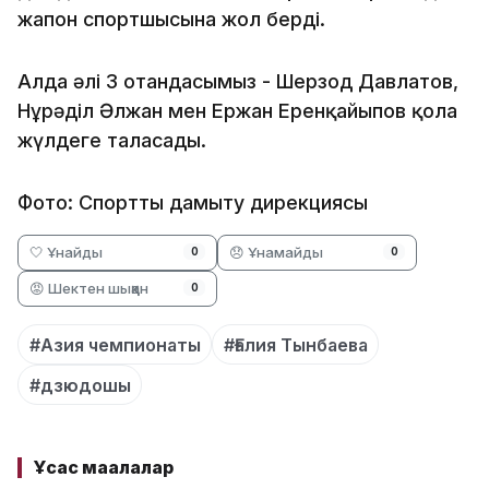
жапон спортшысына жол берді.
Алда әлі 3 отандасымыз - Шерзод Давлатов,
Нұрәділ Әлжан мен Ержан Еренқайыпов қола
жүлдеге таласады.
Фото: Спортты дамыту дирекциясы
🤍 Ұнайды
😞 Ұнамайды
0
0
😡 Шектен шыққан
0
#Азия чемпионаты
#Ғалия Тынбаева
#дзюдошы
Ұқсас мақалалар