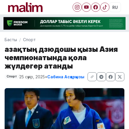
RU
Басты
Спорт
Қазақтың дзюдошы қызы Азия
чемпионатында қола
жүлдегер атанды
25 сәуір, 2025
•
Сабина Асқарқызы
Спорт