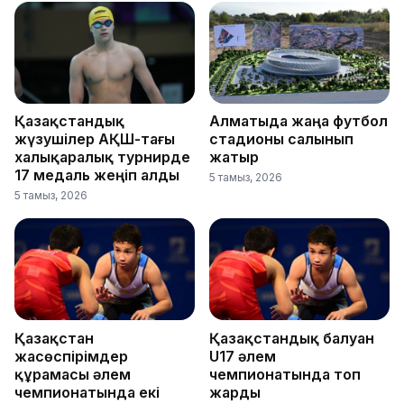
Қазақстандық
Алматыда жаңа футбол
жүзушілер АҚШ-тағы
стадионы салынып
халықаралық турнирде
жатыр
17 медаль жеңіп алды
5 тамыз, 2026
5 тамыз, 2026
Қазақстан
Қазақстандық балуан
жасөспірімдер
U17 әлем
құрамасы әлем
чемпионатында топ
чемпионатында екі
жарды