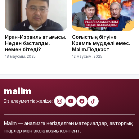
Иран-Израиль қақтығысы.
Соғыстың бітуіне
Неден басталды,
Кремль мүдделі емес.
немен бітеді?
Malim.Подкаст
18 маусым, 2025
12 маусым, 2025
malim
Біз әлеуметтік желіде:
Malim — анализге негізделген материалдар, авторлық
пікірлер мен эксклюзив контент.