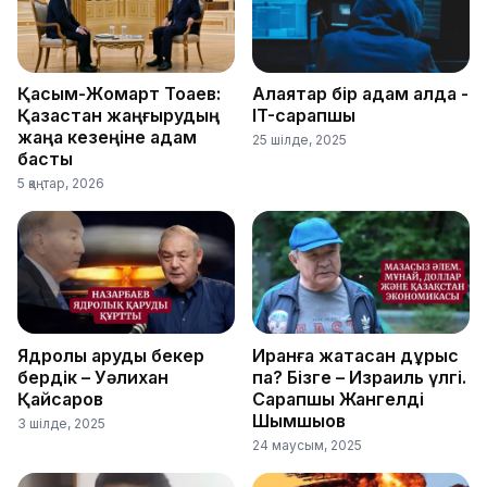
Қасым-Жомарт Тоқаев:
Алаяқтар бір қадам алда -
Қазақстан жаңғырудың
IT-сарапшы
жаңа кезеңіне қадам
25 шілде, 2025
басты
5 қаңтар, 2026
Ядролық қаруды бекер
Иранға жақтасқан дұрыс
бердік – Уәлихан
па? Бізге – Израиль үлгі.
Қайсаров
Сарапшы Жангелді
Шымшықов
3 шілде, 2025
24 маусым, 2025