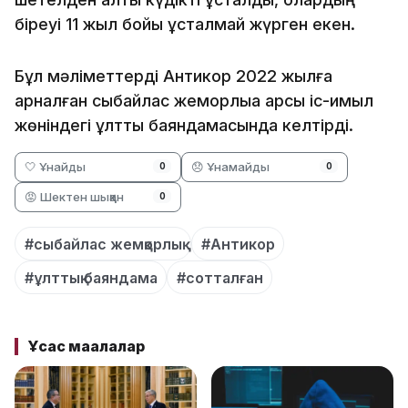
біреуі 11 жыл бойы ұсталмай жүрген екен.
Бұл мәліметтерді Антикор 2022 жылға
арналған сыбайлас жемқорлыққа қарсы іс-қимыл
жөніндегі ұлттық баяндамасында келтірді.
🤍 Ұнайды
😞 Ұнамайды
0
0
😡 Шектен шыққан
0
#сыбайлас жемқорлық
#Антикор
#ұлттық баяндама
#сотталған
Ұқсас мақалалар