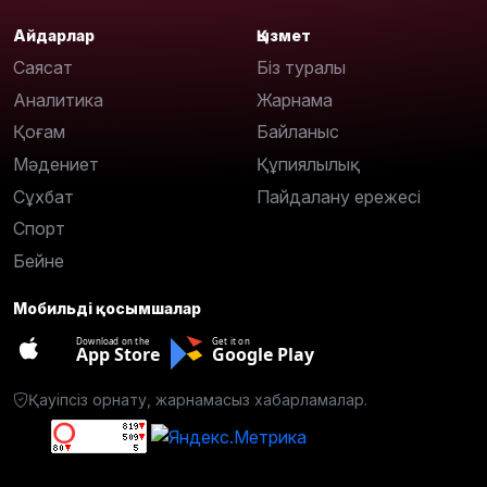
Айдарлар
Қызмет
Саясат
Біз туралы
Аналитика
Жарнама
Қоғам
Байланыс
Мәдениет
Құпиялылық
Сұхбат
Пайдалану ережесі
Спорт
Бейне
Мобильді қосымшалар
Download on the
Get it on
App Store
Google Play
Қауіпсіз орнату, жарнамасыз хабарламалар.