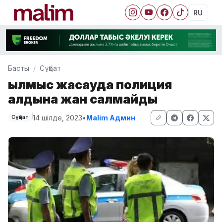
RU
Басты
Сұқбат
Қылмыс жасауда полиция
алдына жан салмайды
14 шілде, 2023
•
Malim Админ
Сұқбат