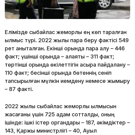
Елімізде сыбайлас жемқорлық ең көп таралған
қылмыс түрі. 2022 жылы пара беру фактісі 549
рет анықталған. Екінші орында пара алу – 446
факт; үшінші орында – алаяқтық – 311 факт;
төртінші орында өкілеттігін асыра пайдалану –
110 факт; бесінші орында бөтеннің сеніп
тапсырылған мүлкін иемдену немесе жымқыру
– 87 факті.
2022 жылы сыбайлас жемқорлық қылмысын
жасағаны үшін 725 адам сотталды, оның
ішінде: ішкі істер органдары – 187, әкімдіктер –
143, Қаржы министрлігі – 40, Ауыл