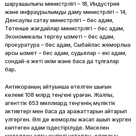
шаруашылығы министрлігі – 18, Индустрия
және инфрақұрылымдық даму министрлігі – 14,
Денсаулық сақтау министрлігі – бес адам,
Төтенше жағдайлар министрлігі – бес адам,
Экономикалық тергеу қызметі – бес адам,
прокуратура – ​​бес адам, Сыбайлас жемқорлыққа
қарсы қызмет – бес адам, судьялар – екі адам,
сондай-ақ жеті әкім және басқа да тұлғалар
бар.
Антикораның айтуынша өтелген шығын
көлемі 108 млрд теңгені құраған. Жалпы,
агенттік 653 миллиард теңгенің мүліктік
активтері мен басқа да қаражаттарын қайтарып
үлгерген. Әлі де жемқорлық жасап қашып жүрген
көптеген адам іздестірілуде. Мәселен
шетелден алты күдікті ұсталды, олардың