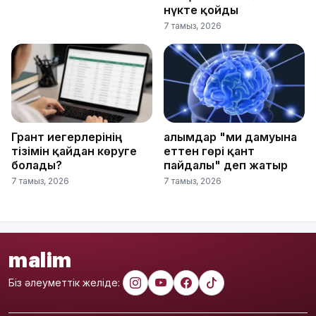
нүкте қойды
7 тамыз, 2026
Грант иегерлерінің
Ғалымдар "ми дамуына
тізімін қайдан көруге
еттен гөрі қант
болады?
пайдалы" деп жатыр
7 тамыз, 2026
7 тамыз, 2026
malim
Біз әлеуметтік желіде: