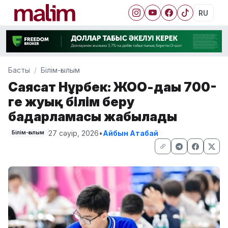
RU
Басты
Білім-ғылым
Саясат Нұрбек: ЖОО-дағы 700-
ге жуық білім беру
бағдарламасы жабылады
27 сәуір, 2026
•
Айбын Атабай
Білім-ғылым