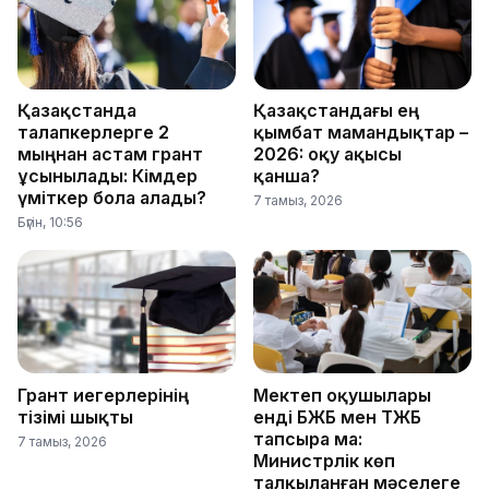
Қазақстанда
Қазақстандағы ең
талапкерлерге 2
қымбат мамандықтар –
мыңнан астам грант
2026: оқу ақысы
ұсынылады: Кімдер
қанша?
үміткер бола алады?
7 тамыз, 2026
Бүгін, 10:56
Грант иегерлерінің
Мектеп оқушылары
тізімі шықты
енді БЖБ мен ТЖБ
тапсыра ма:
7 тамыз, 2026
Министрлік көп
талқыланған мәселеге