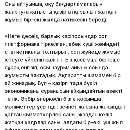
Оның айтуынша, оқу бағдарламаларын
жаңартуға қатысты қазір атқарылып жатқан
жұмыс бір-екі жылда нәтижесін береді.
«Неге десеңіз, барлық кәсіпорындар сол
платформаға тіркелген, еңбек күші жөніндегі
статистиканы толтырып, сол жүйеде жұмыс
істеуге үйреніп қалған. Біз қосымша бірнеше
сұрақ енгізіп, осы наурыз айының соңында
жұмысты аяқтадық. Ақпаратты шамамен бір
ай жинадық. Бұл – қазіргі таңда бүкіл
экономиканың сұранысын айқындайтын өзекті
тетік. Әрбір өнеркәсіп бізге қосымша
мәліметтер ұсынды: зейнет жасына жақындап
қалған қызметкерлер саны, жаңадан келіп
жатқан кадрлар саны, алдағы бір-екі, үш жыл