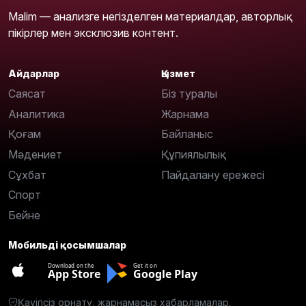
Malim — анализге негізделген материалдар, авторлық
пікірлер мен эксклюзив контент.
Айдарлар
Қызмет
Саясат
Біз туралы
Аналитика
Жарнама
Қоғам
Байланыс
Мәдениет
Құпиялылық
Сұхбат
Пайдалану ережесі
Спорт
Бейне
Мобильді қосымшалар
Download on the
Get it on
App Store
Google Play
Қауіпсіз орнату, жарнамасыз хабарламалар.