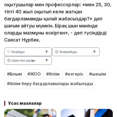
оқытушылар мен профессорлар: «мен 25, 30,
тіпті 40 жыл оқытып келе жатқан
бағдарламамды қалай жабасыздар?» деп
шағым айтуы мүмкін. Бірақ шын мәнінде
олардың мазмұны ескірген», - деп түсіндірді
Саясат Нұрбек.
🤍 Ұнайды
😞 Ұнамайды
0
0
😡 Шектен шыққан
0
#Ғылым
#ЖОО
#білім
#өзгеріс
#шешім
#білім беру бағдарламалары жабылады
Ұқсас мақалалар