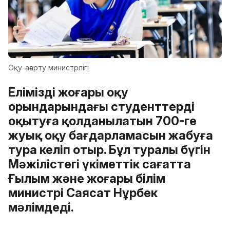
Оқу-ағарту министрлігі
Еліміздің жоғары оқу
орындарындағы студенттерді
оқытуға қолданылатын 700-ге
жуық оқу бағдарламасын жабуға
тура келіп отыр. Бұл туралы бүгін
Мәжілістегі үкіметтік сағатта
Ғылым және жоғары білім
министрі Саясат Нұрбек
мәлімдеді.