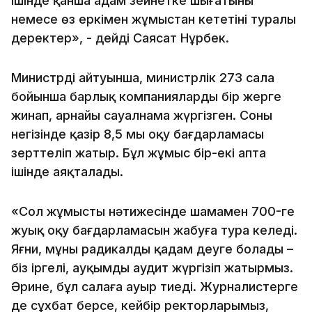
ішінде қанша адам зейнетке шығатыны
немесе өз еркімен жұмыстан кететіні туралы
деректер», - дейді Саясат Нұрбек.
Министрдің айтуынша, министрлік 273 сала
бойынша барлық компанияларды бір жерге
жинап, арнайы сауалнама жүргізген. Соның
негізінде қазір 8,5 мың оқу бағдарламасы
зерттеліп жатыр. Бұл жұмыс бір-екі апта
ішінде аяқталады.
«Сол жұмыстың нәтижесінде шамамен 700-ге
жуық оқу бағдарламасын жабуға тура келеді.
Яғни, мұны радикалды қадам деуге болады –
біз іргелі, ауқымды аудит жүргізіп жатырмыз.
Әрине, бұл салаға ауыр тиеді. Журналистерге
де сұхбат берсе, кейбір ректорларымыз,