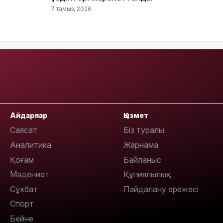
7 тамыз, 2026
16:33
16:01
Айдарлар
Қызмет
Саясат
Біз туралы
Аналитика
Жарнама
Қоғам
Байланыс
15:33
Мәдениет
Құпиялылық
Сұхбат
Пайдалану ережесі
Спорт
Бейне