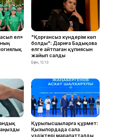
18:45
асыл ел»
"Қорғансыз күндерім көп
ының
болды": Дариға Бадықова
логиялық
елге айтпаған құпиясын
жайып салды
Бүгін, 12:13
17:34
16:34
тандық
Құрылысшыларға құрмет:
маңызды
Қызылордада сала
үздіктері марапатталды