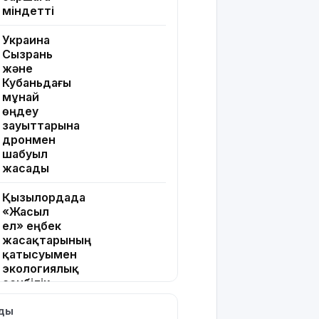
міндетті
Украина
Сызрань
және
Кубаньдағы
мұнай
өңдеу
зауыттарына
дронмен
шабуыл
жасады
Қызылордада
«Жасыл
ел» еңбек
жасақтарының
қатысуымен
экологиялық
сенбілік
өтті
лды