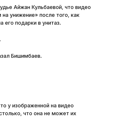
удье Айжан Кульбаевой, что видео
08:36
 на унижение» после того, как
а его подарки в унитаз.
.
23:40
казал Бишимбаев.
21:59
что у изображенной на видео
астолько, что она не может их