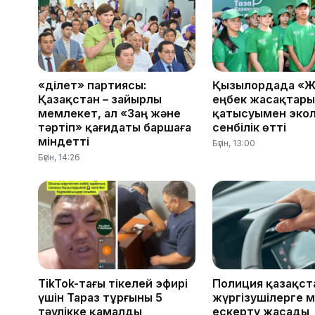
«Әділет» партиясы:
Қызылордада «Ж
Қазақстан – зайырлы
еңбек жасақтар
мемлекет, ал «Заң және
қатысуымен эко
тәртіп» қағидаты баршаға
сенбілік өтті
міндетті
Бүгін, 13:00
Бүгін, 14:26
TikTok-тағы тікелей эфирі
Полиция қазақс
үшін Тараз тұрғыны 5
жүргізушілерге 
тәулікке қамалды
ескерту жасады