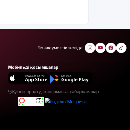
Ұлдана
Мырзуанға
қатысты іс
сотқа
жолданды
Аптаптан
қашқандар:
Біз әлеуметтік желіде:
«Жел
үңгірі»
хитке
Мобильді қосымшалар
айналды
Download on the
Get it on
App Store
Google Play
Жасанды
интеллектіні
Қауіпсіз орнату, жарнамасыз хабарламалар.
өшіруге
міндеттейтін
болып
жатыр
Грант
иегерлерінің