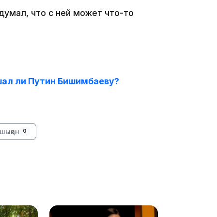
21:00
думал, что с ней может что-то
шал ли Путин Бишимбаеву?
20:52
шыққан
0
19:39