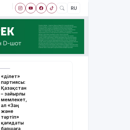
RU
«Әділет»
партиясы:
Қазақстан
– зайырлы
мемлекет,
ал «Заң
және
тәртіп»
қағидаты
баршаға