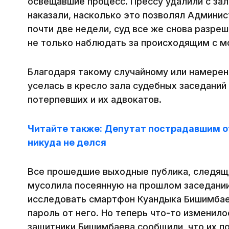
освещавшие процесс. Прессу удалили с зал
наказали, насколько это позволял Админис
почти две недели, суд все же снова разреш
не только наблюдать за происходящим с 
Благодаря такому случайному или намерен
уселась в кресло зала судебных заседаний
потерпевших и их адвокатов.
Читайте также: Депутат пострадавшим от
никуда не делся
Все прошедшие выходные публика, следяща
мусолила посеянную на прошлом заседании
исследовать смартфон Куандыка Бишимбае
пароль от него. Но теперь что-то изменилос
защитники Бишимбаева сообщили, что их п