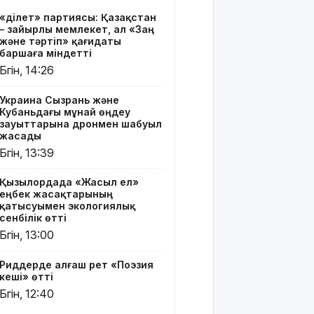
Риддерде
«Әділет» партиясы: Қазақстан
алғаш рет
– зайырлы мемлекет, ал «Заң
«Поэзия
және тәртіп» қағидаты
кеші» өтті
баршаға міндетті
Бүгін, 14:26
"Қорғансыз
күндерім
Украина Сызрань және
көп
Кубаньдағы мұнай өңдеу
болды":
зауыттарына дронмен шабуыл
Дариға
жасады
Бадықова
Бүгін, 13:39
елге
айтпаған
Қызылордада «Жасыл ел»
құпиясын
еңбек жасақтарының
жайып
қатысуымен экологиялық
салды
сенбілік өтті
Бүгін, 13:00
TikTok-тағы
тікелей
Риддерде алғаш рет «Поэзия
эфирі үшін
кеші» өтті
Тараз
Бүгін, 12:40
тұрғыны 5