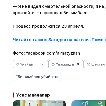
— Я не видел смертельной опасности, я не 
произойти, - парировал Бишимбаев.
Процесс продолжится 23 апреля.
Читайте также: Загадка нашатыря. Поме
Фото: facebook.com/almatyzhan
🤍 Ұнайды
😞 Ұнамайды
😡 Шектен 
0
0
#Бишимбаев убийство
Ұқсас мақалалар