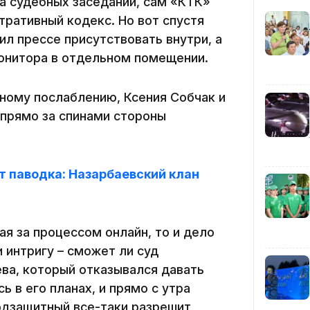
а судебных заседаний, сам «КТК»
тративный кодекс. Но вот спустя
12:40
ил прессе присутствовать внутри, а
монитора в отдельном помещении.
ному послаблению, Ксения Собчак и
 прямо за спинами стороны
12:13
 паводка: Назарбаевский клан
я за процессом онлайн, то и дело
 интригу – сможет ли суд
ва, который отказывался давать
11:54
ь в его планах, и прямо с утра
одзащитный все-таки разрешит