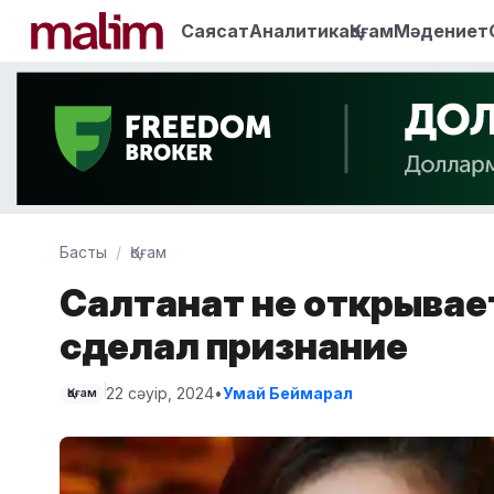
Саясат
Аналитика
Қоғам
Мәдениет
Басты
Қоғам
Салтанат не открывае
сделал признание
22 сәуір, 2024
•
Умай Беймарал
Қоғам