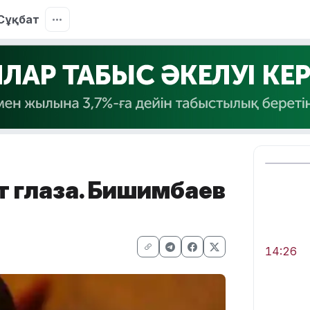
Сұқбат
т глаза. Бишимбаев
14:26