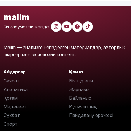
malim
Біз әлеуметтік желіде:
Malim — анализге негізделген материалдар, авторлық
пікірлер мен эксклюзив контент.
Айдарлар
Қызмет
Саясат
Біз туралы
Аналитика
Жарнама
Қоғам
Байланыс
Мәдениет
Құпиялылық
Сұхбат
Пайдалану ережесі
Спорт