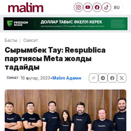
RU
Басты
Саясат
Сырымбек Тау: Respublica
партиясы Meta жолды
таңдайды
16 қаңтар, 2023
•
Malim Админ
Саясат