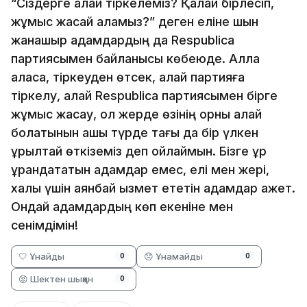
“Сіздерге қалай тіркелеміз? Қалай бірлесіп,
жұмыс жасай аламыз?” деген еліне шын
жанашыр адамдардың да Respublica
партиясымен байланысы көбеюде. Алла
қаласа, тіркеуден өтсек, қалай партияға
тіркелу, қалай Respublica партиясымен бірге
жұмыс жасау, ол жерде өзінің орны қалай
болатынын ашық түрде тағы да бір үлкен
құрылтай өткіземіз деп ойлаймын. Бізге құр
ұрандататын адамдар емес, елі мен жері,
халқы үшін аянбай қызмет ететін адамдар қажет.
Ондай адамдардың көп екеніне мен
сенімдімін!
🤍 Ұнайды
😞 Ұнамайды
0
0
😡 Шектен шыққан
0