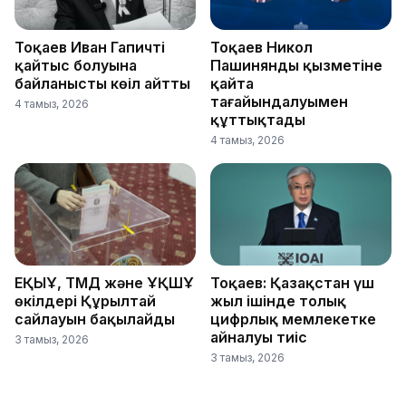
Тоқаев Иван Гапичтің
Тоқаев Никол
қайтыс болуына
Пашинянды қызметіне
байланысты көңіл айтты
қайта
тағайындалуымен
4 тамыз, 2026
құттықтады
4 тамыз, 2026
ЕҚЫҰ, ТМД және ҰҚШҰ
Тоқаев: Қазақстан үш
өкілдері Құрылтай
жыл ішінде толық
сайлауын бақылайды
цифрлық мемлекетке
айналуы тиіс
3 тамыз, 2026
3 тамыз, 2026