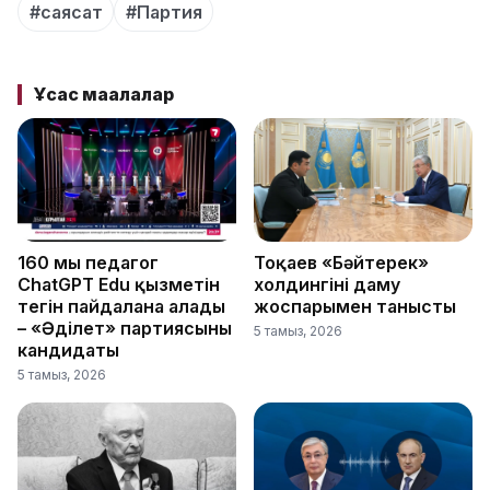
#саясат
#Партия
Ұқсас мақалалар
160 мың педагог
Тоқаев «Бәйтерек»
ChatGPT Edu қызметін
холдингінің даму
тегін пайдалана алады
жоспарымен танысты
– «Әділет» партиясының
5 тамыз, 2026
кандидаты
5 тамыз, 2026