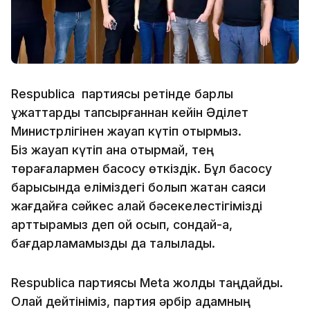
Respublica партиясы ретінде барлық
құжаттарды тапсырғаннан кейін Әділет
Министрлігінен жауап күтіп отырмыз.
Біз жауап күтіп қана отырмай, тең
төрағалармен басқосу өткіздік. Бұл басқосу
барысында еліміздегі болып жатқан саяси
жағдайға сәйкес қалай бәсекелестігімізді
арттырамыз деп ой қосып, сондай-ақ,
бағдарламамызды да талқыладық.
Respublica партиясы Meta жолды таңдайды.
Олай дейтініміз, партия әрбір адамның