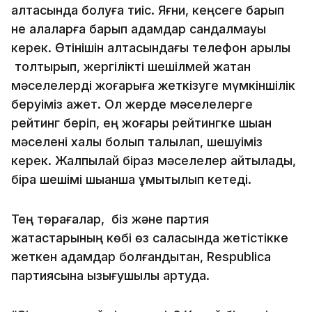
қалтасында болуға тиіс. Яғни, кеңсеге барып
не қалаларға барып адамдар сандалмауы
керек. Өтінішін қалтасындағы телефон арқылы
толтырып, жергілікті шешілмей жатқан
мәселелерді жоғарыға жеткізуге мүмкіншілік
беруіміз қажет. Ол жерде мәселелерге
рейтинг беріп, ең жоғары рейтингке шыққан
мәселені халық болып талқылап, шешуіміз
керек. Жалпылай біраз мәселелер айтылады,
бірақ шешімі шыққанша ұмытылып кетеді.
Тең төрағалар, біз және партия
жақтастарының көбі өз саласында жетістікке
жеткен адамдар болғандықтан, Respublica
партиясына қызығушылық артуда.