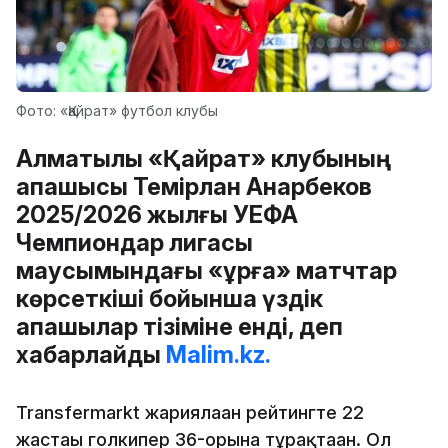
Фото: «Қайрат» футбол клубы
Алматылық «Қайрат» клубының
қақпашысы Темірлан Анарбеков
2025/2026 жылғы УЕФА
Чемпиондар лигасы
маусымындағы «құрғақ» матчтар
көрсеткіші бойынша үздік
қақпашылар тізіміне енді, деп
хабарлайды
Malim.kz.
Transfermarkt жариялаған рейтингте 22
жастағы голкипер 36-орынға тұрақтаған. Ол