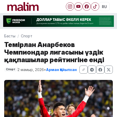
RU
Басты
Спорт
Темірлан Анарбеков
Чемпиондар лигасының үздік
қақпашылар рейтингіне енді
2 мамыр, 2026
•
Арман Қайыпхан
Спорт