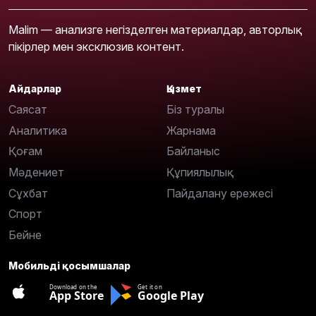
Malim — анализге негізделген материалдар, авторлық
пікірлер мен эксклюзив контент.
Айдарлар
Қызмет
Саясат
Біз туралы
Аналитика
Жарнама
Қоғам
Байланыс
Мәдениет
Құпиялылық
Сұхбат
Пайдалану ережесі
Спорт
Бейне
Мобильді қосымшалар
Download on the
Get it on
App Store
Google Play