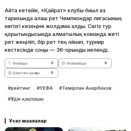
Айта кетейік, «Қайрат» клубы биыл өз
тарихында алғаш рет Чемпиондар лигасының
негізгі кезеңіне жолдама алды. Сегіз тур
қорытындысында алматылық команда жеті
рет жеңіліп, бір рет тең ойнап, турнир
кестесінде соңғы — 36-орынды иеленді.
🤍 Ұнайды
😞 Ұнамайды
0
0
😡 Шектен шыққан
0
#рейтинг
#УЕФА
#Темірлан Анарбеков
#Үздік қақпашы
Ұқсас мақалалар