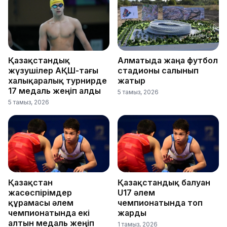
Қазақстандық
Алматыда жаңа футбол
жүзушілер АҚШ-тағы
стадионы салынып
халықаралық турнирде
жатыр
17 медаль жеңіп алды
5 тамыз, 2026
5 тамыз, 2026
Қазақстан
Қазақстандық балуан
жасөспірімдер
U17 әлем
құрамасы әлем
чемпионатында топ
чемпионатында екі
жарды
алтын медаль жеңіп
1 тамыз, 2026