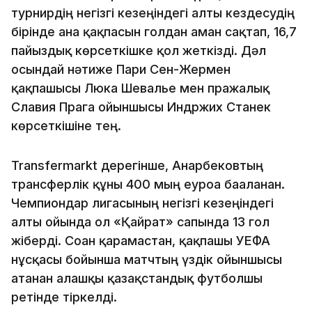
турнирдің негізгі кезеңіндегі алты кездесудің
бірінде ғана қақпасын голдан аман сақтап, 16,7
пайыздық көрсеткішке қол жеткізді. Дәл
осындай нәтиже Пари Сен-Жермен
қақпашысы Люка Шевалье мен пражалық
Славия Прага ойыншысы Индржих Станек
көрсеткішіне тең.
Transfermarkt дерегінше, Анарбековтың
трансферлік құны 400 мың еуроға бағаланған.
Чемпиондар лигасының негізгі кезеңіндегі
алты ойында ол «Қайрат» сапында 13 гол
жіберді. Соған қарамастан, қақпашы УЕФА
нұсқасы бойынша матчтың үздік ойыншысы
атанған алғашқы қазақстандық футболшы
ретінде тіркелді.