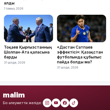
алды
1 тамыз, 2026
Тоқаев Қырғызстанның
«Дастан Сатпаев
Шолпан-Ата қаласына
эффектісі»: Қазақстан
барды
футболында құбылыс
пайда болды ма?
31 шілде, 2026
31 шілде, 2026
malim
Біз әлеуметтік желіде: