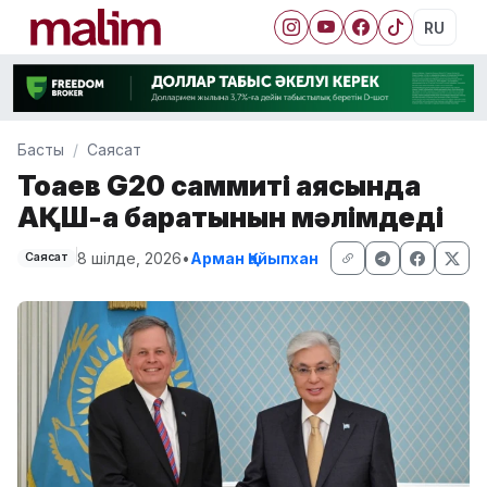
RU
Басты
Саясат
Тоқаев G20 саммиті аясында
АҚШ-қа баратынын мәлімдеді
8 шілде, 2026
•
Арман Қайыпхан
Саясат