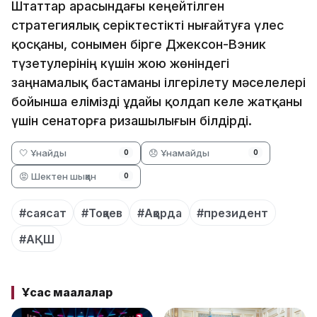
Штаттар арасындағы кеңейтілген
стратегиялық серіктестікті нығайтуға үлес
қосқаны, сонымен бірге Джексон-Вэник
түзетулерінің күшін жою жөніндегі
заңнамалық бастаманы ілгерілету мәселелері
бойынша елімізді ұдайы қолдап келе жатқаны
үшін сенаторға ризашылығын білдірді.
🤍 Ұнайды
😞 Ұнамайды
0
0
😡 Шектен шыққан
0
#саясат
#Тоқаев
#Ақорда
#президент
#АҚШ
Ұқсас мақалалар