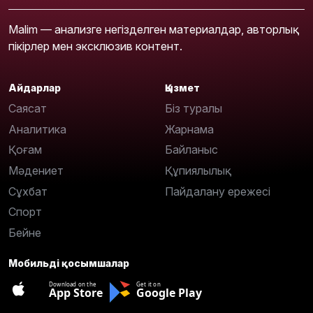
Malim — анализге негізделген материалдар, авторлық
пікірлер мен эксклюзив контент.
Айдарлар
Қызмет
Саясат
Біз туралы
Аналитика
Жарнама
Қоғам
Байланыс
Мәдениет
Құпиялылық
Сұхбат
Пайдалану ережесі
Спорт
Бейне
Мобильді қосымшалар
Download on the
Get it on
App Store
Google Play