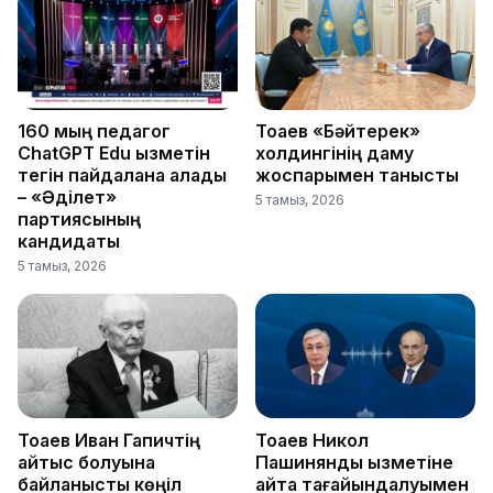
160 мың педагог
Тоқаев «Бәйтерек»
ChatGPT Edu қызметін
холдингінің даму
тегін пайдалана алады
жоспарымен танысты
– «Әділет»
5 тамыз, 2026
партиясының
кандидаты
5 тамыз, 2026
Тоқаев Иван Гапичтің
Тоқаев Никол
қайтыс болуына
Пашинянды қызметіне
байланысты көңіл
қайта тағайындалуымен