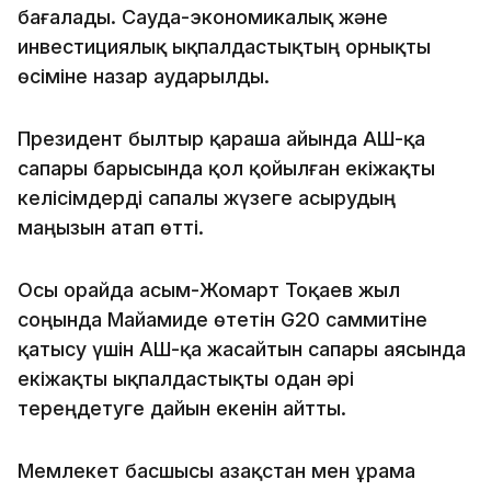
бағалады. Сауда-экономикалық және
инвестициялық ықпалдастықтың орнықты
өсіміне назар аударылды.
Президент былтыр қараша айында АҚШ-қа
сапары барысында қол қойылған екіжақты
келісімдерді сапалы жүзеге асырудың
маңызын атап өтті.
Осы орайда Қасым-Жомарт Тоқаев жыл
соңында Майамиде өтетін G20 саммитіне
қатысу үшін АҚШ-қа жасайтын сапары аясында
екіжақты ықпалдастықты одан әрі
тереңдетуге дайын екенін айтты.
Мемлекет басшысы Қазақстан мен Құрама