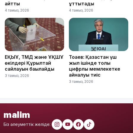
айтты
құттықтады
4 тамыз, 2026
4 тамыз, 2026
ЕҚЫҰ, ТМД және ҰҚШҰ
Тоқаев: Қазақстан үш
өкілдері Құрылтай
жыл ішінде толық
сайлауын бақылайды
цифрлық мемлекетке
айналуы тиіс
3 тамыз, 2026
3 тамыз, 2026
malim
Біз әлеуметтік желіде: