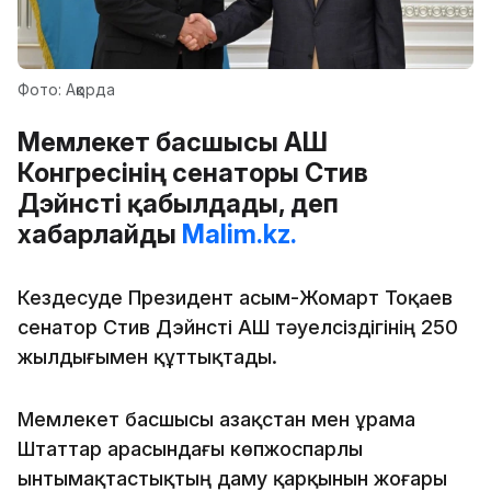
Фото: Ақорда
Мемлекет басшысы АҚШ
Конгресінің сенаторы Стив
Дэйнсті қабылдады, деп
хабарлайды
Malim.kz.
Кездесуде Президент Қасым-Жомарт Тоқаев
сенатор Стив Дэйнсті АҚШ тәуелсіздігінің 250
жылдығымен құттықтады.
Мемлекет басшысы Қазақстан мен Құрама
Штаттар арасындағы көпжоспарлы
ынтымақтастықтың даму қарқынын жоғары