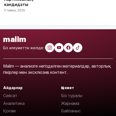
кандидаты
5 тамыз, 2026
malim
Біз әлеуметтік желіде:
Malim — анализге негізделген материалдар, авторлық
пікірлер мен эксклюзив контент.
Айдарлар
Қызмет
Саясат
Біз туралы
Аналитика
Жарнама
Қоғам
Байланыс