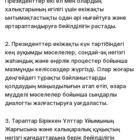
Президенттер екі ел мен олардың
халықтарының игілігі үшін екіжақты
ынтымақтастықты одан әрі нығайтуға және
әртараптандыруға бейілділігін растады.
2. Президенттер екіжақты күн тәртібіндегі
кең ауқымды мәселелер, сондай-ақ негізгі
жаһандық және өңірлік процестер бойынша
мазмұнды келіссөздер жүргізді. Олар жоғары
деңгейдегі тұрақты байланыстарды
қолдаудың маңыздылығын атап өтіп, өзара
мүдделі мәселелер бойынша сындарлы
диалогты жалғастыруға уағдаласты.
3. Тараптар Біріккен Ұлттар Ұйымының
Жарғысына және халықаралық құқықтың
негізгі қағидаттарына берік бейілділігін