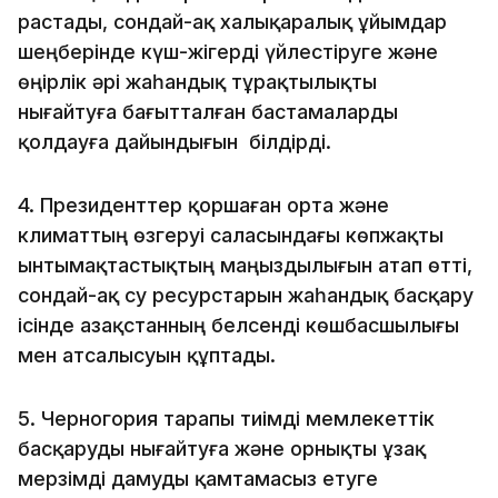
растады, сондай-ақ халықаралық ұйымдар
шеңберінде күш-жігерді үйлестіруге және
өңірлік әрі жаһандық тұрақтылықты
нығайтуға бағытталған бастамаларды
қолдауға дайындығын білдірді.
4. Президенттер қоршаған орта және
климаттың өзгеруі саласындағы көпжақты
ынтымақтастықтың маңыздылығын атап өтті,
сондай-ақ су ресурстарын жаһандық басқару
ісінде Қазақстанның белсенді көшбасшылығы
мен атсалысуын құптады.
5. Черногория тарапы тиімді мемлекеттік
басқаруды нығайтуға және орнықты ұзақ
мерзімді дамуды қамтамасыз етуге