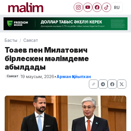
RU
Басты
Саясат
Тоқаев пен Милатович
бірлескен мәлімдеме
қабылдады
19 маусым, 2026
•
Арман Қайыпхан
Саясат