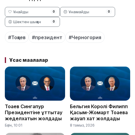
🤍 Ұнайды
😞 Ұнамайды
0
0
😡 Шектен шыққан
0
#Тоқаев
#президент
#Черногория
Ұқсас мақалалар
Тоқаев Сингапур
Бельгия Королі Филипп
Президентіне құттықтау
Қасым-Жомарт Тоқаевқа
жеделхатын жолдады
жауап хат жолдады
Бүгін, 10:01
8 тамыз, 2026