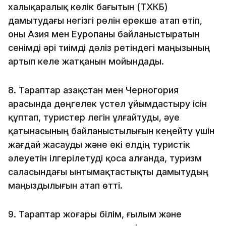
халықаралық көлік бағытын (ТХКБ)
дамытудағы негізгі рөлін ерекше атап өтіп,
оны Азия мен Еуропаны байланыстыратын
сенімді әрі тиімді дәліз ретіндегі маңызының
артып келе жатқанын мойындады.
8. Тараптар Қазақстан мен Черногория
арасында дөңгелек үстел ұйымдастыру ісін
құптап, туристер легін ұлғайтуды, әуе
қатынасының байланыстылығын кеңейту үшін
жағдай жасауды және екі елдің туристік
әлеуетін ілгерілетуді қоса алғанда, туризм
саласындағы ынтымақтастықты дамытудың
маңыздылығын атап өтті.
9. Тараптар жоғары білім, ғылым және