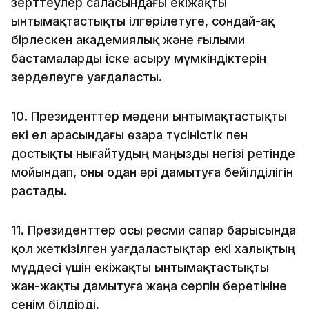
зерттеулер саласындағы екіжақты
ынтымақтастықты ілгерілетуге, сондай-ақ
бірлескен академиялық және ғылыми
бастамаларды іске асыру мүмкіндіктерін
зерделеуге уағдаласты.
10. Президенттер мәдени ынтымақтастықты
екі ел арасындағы өзара түсіністік пен
достықты нығайтудың маңызды негізі ретінде
мойындап, оны одан әрі дамытуға бейілділігін
растады.
11. Президенттер осы ресми сапар барысында
қол жеткізілген уағдаластықтар екі халықтың
мүддесі үшін екіжақты ынтымақтастықты
жан-жақты дамытуға жаңа серпін беретініне
сенім білдірді.