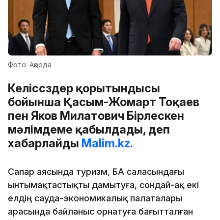
Фото: Ақорда
Келіссөздер қорытындысы
бойынша Қасым-Жомарт Тоқаев
пен Яков Милатович Бірлескен
мәлімдеме қабылдады, деп
хабарлайды
Malim.kz.
Сапар аясында туризм, БАҚ саласындағы
ынтымақтастықты дамытуға, сондай-ақ екі
елдің сауда-экономикалық палаталары
арасында байланыс орнатуға бағытталған