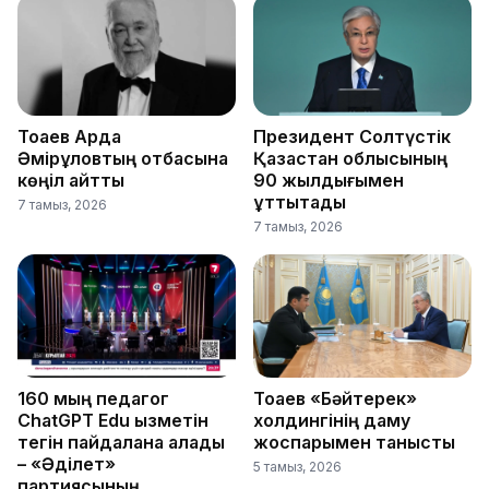
Тоқаев Ардақ
Президент Солтүстік
Әмірқұловтың отбасына
Қазақстан облысының
көңіл айтты
90 жылдығымен
құттықтады
7 тамыз, 2026
7 тамыз, 2026
160 мың педагог
Тоқаев «Бәйтерек»
ChatGPT Edu қызметін
холдингінің даму
тегін пайдалана алады
жоспарымен танысты
– «Әділет»
5 тамыз, 2026
партиясының