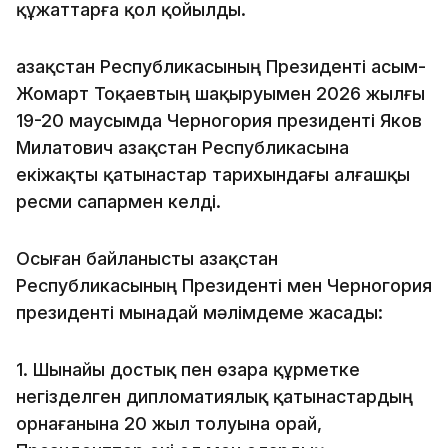
құжаттарға қол қойылды.
Қазақстан Республикасының Президенті Қасым-
Жомарт Тоқаевтың шақыруымен 2026 жылғы
19-20 маусымда Черногория президенті Яков
Милатович Қазақстан Республикасына
екіжақты қатынастар тарихындағы алғашқы
ресми сапармен келді.
Осыған байланысты Қазақстан
Республикасының Президенті мен Черногория
президенті мынадай мәлімдеме жасады:
1. Шынайы достық пен өзара құрметке
негізделген дипломатиялық қатынастардың
орнағанына 20 жыл толуына орай,