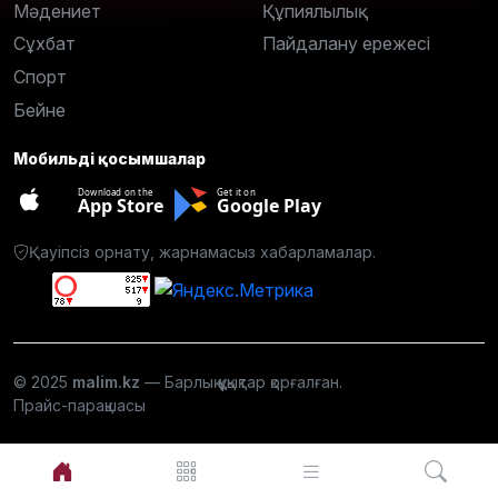
Мәдениет
Құпиялылық
Сұхбат
Пайдалану ережесі
Спорт
Бейне
Мобильді қосымшалар
Download on the
Get it on
App Store
Google Play
Қауіпсіз орнату, жарнамасыз хабарламалар.
© 2025
malim.kz
— Барлық құқықтар қорғалған.
Прайс-парақшасы