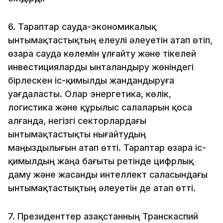
6. Тараптар сауда-экономикалық
ынтымақтастықтың елеулі әлеуетін атап өтіп,
өзара сауда көлемін ұлғайту және тікелей
инвестицияларды ынталандыру жөніндегі
бірлескен іс-қимылды жандандыруға
уағдаласты. Олар энергетика, көлік,
логистика және құрылыс салаларын қоса
алғанда, негізгі секторлардағы
ынтымақтастықты нығайтудың
маңыздылығын атап өтті. Тараптар өзара іс-
қимылдың жаңа бағыты ретінде цифрлық
даму және жасанды интеллект саласындағы
ынтымақтастықтың әлеуетін де атап өтті.
7. Президенттер Қазақстанның Транскаспий