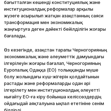
бағытталған кешенді конституциялық және
институционалдық реформалар арқылы
жүзеге асырылып жатқан Қазақстанның саяси
трансформация мен экономикалық
жаңғыртуға деген дәйекті бейілділігін жоғары
бағалады.
Өз кезегінде, Қазақстан тарапы Черногорияның
экономикалық және әлеуметтік дамуындағы
ілгерілеуін жоғары бағалап, Черногорияның
Еуропалық Одаққа (ЕО) толыққанды мүше
болу жолындағы күш-жігерін қолдайтынын
растады және реформаларды одан әрі
ілгерілету мен институционалдық әлеуетті
нығайту ЕО-ға кіру бойынша келіссөздердің
ойдағыдай аяқталуына ықпал ететініне сенім
білдірді.