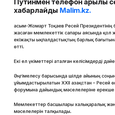
Путинмен телефон арқылы сө
хабарлайды
Malim.kz.
Қасым-Жомарт Тоқаев Ресей Президентінің 
жасаған мемлекеттік сапары аясында қол ж
екіжақты ықпалдастықтың барлық бағытына 
өтті.
Екі ел үкіметтері аталған келісімдерді дәй
Әңгімелесу барысында шілде айының соңы
ұйымдастырылатын ХХІІ Қазақстан – Ресей 
форумына дайындық мәселелеріне ерекше 
Мемлекеттер басшылары халықаралық және ө
мәселелерін талқылады.