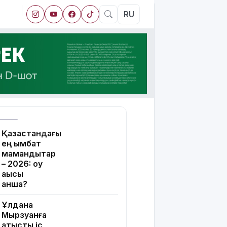
RU
Қазақстандағы
ең қымбат
мамандықтар
– 2026: оқу
ақысы
қанша?
Ұлдана
Мырзуанға
қатысты іс