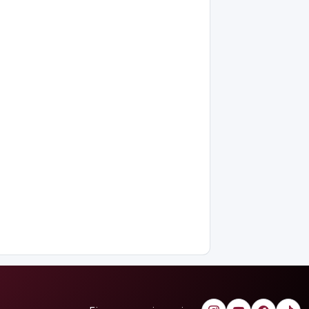
Қытай
экспорты
болжамдағыдай
болмады
Атырауда
балабақша
тәрбиешісінің
бүлдіршінге
күш
қолданғаны
видеоға
түсіп қалды
Ғалымдар
"ми
дамуына
еттен гөрі
қант
пайдалы"
деп жатыр
Атырауда