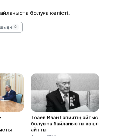
13:08
йланыста болуға келісті.
шыққан
0
12:35
12:17
»
Тоқаев Иван Гапичтің қайтыс
болуына байланысты көңіл
ысты
айтты