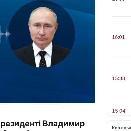
16:01
15:33
15:04
резиденті Владимир
Көп оқ