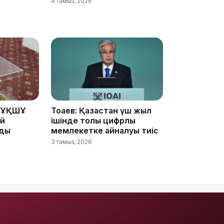
4 тамыз, 2026
11:23
11:20
 ҰҚШҰ
Тоқаев: Қазақстан үш жыл
ай
ішінде толық цифрлық
йды
мемлекетке айналуы тиіс
3 тамыз, 2026
10:53