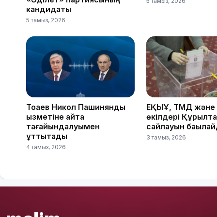
5 тамыз, 2026
кандидаты
5 тамыз, 2026
Тоқаев Никол Пашинянды
ЕҚЫҰ, ТМД және
қызметіне қайта
өкілдері Құрылт
тағайындалуымен
сайлауын бақыла
құттықтады
3 тамыз, 2026
4 тамыз, 2026