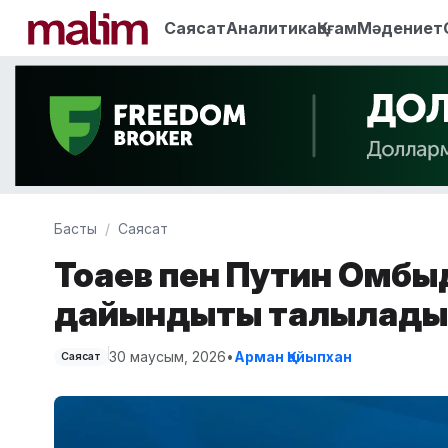
Саясат
Аналитика
Қоғам
Мәдениет
Басты
Саясат
Тоқаев пен Путин Омб
дайындықты талқылады
30 маусым, 2026
•
Арман Қайыпхан
Саясат