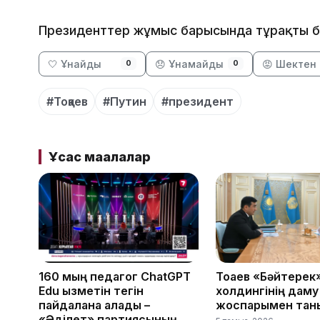
Президенттер жұмыс барысында тұрақты ба
🤍 Ұнайды
😞 Ұнамайды
😡 Шектен 
0
0
#Тоқаев
#Путин
#президент
Ұқсас мақалалар
160 мың педагог ChatGPT
Тоқаев «Бәйтерек
Edu қызметін тегін
холдингінің даму
пайдалана алады –
жоспарымен тан
«Әділет» партиясының