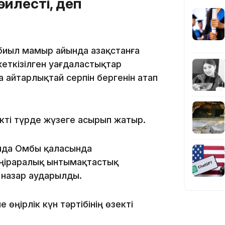
йлесті, деп
14:10
биыл мамыр айында Қазақстанға
еткізілген уағдаластықтар
айтарлықтай серпін бергенін атап
екті түрде жүзеге асырып жатыр.
13:14
нда Омбы қаласында
өңіраралық ынтымақтастық
назар аударылды.
ңірлік күн тәртібінің өзекті