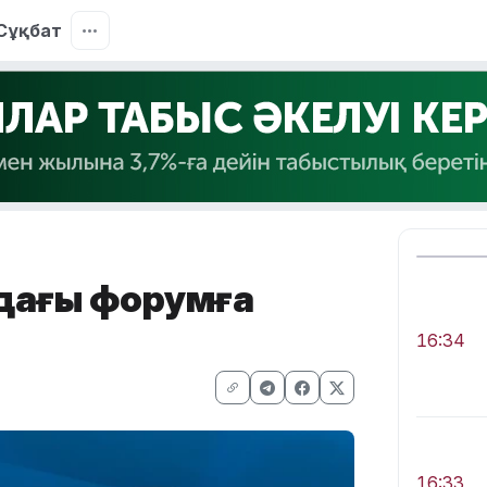
Сұқбат
ыдағы форумға
16:34
16:33