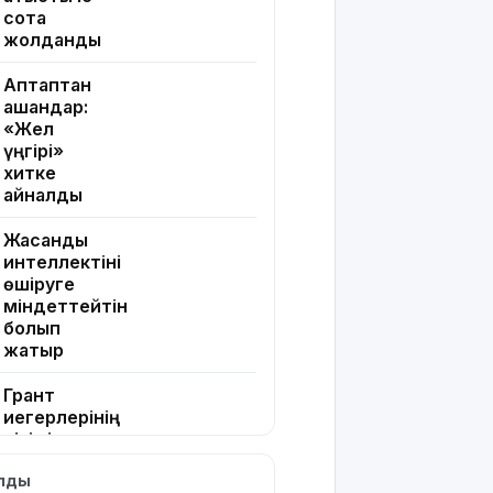
сотқа
жолданды
Аптаптан
қашқандар:
«Жел
үңгірі»
хитке
айналды
Жасанды
интеллектіні
өшіруге
міндеттейтін
болып
жатыр
Грант
иегерлерінің
тізімі шықты
ылды
Белгілі