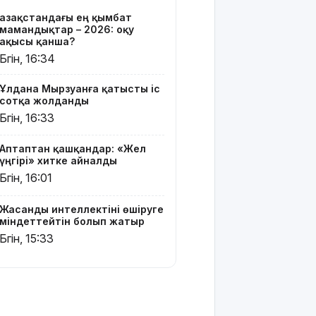
блогер
Қазақстандағы ең қымбат
Астанада
мамандықтар – 2026: оқу
былапыт
ақысы қанша?
сөз айтқаны
Бүгін, 16:34
үшін
қамауға
Ұлдана Мырзуанға қатысты іс
алынды
сотқа жолданды
Бүгін, 16:33
Мектеп
оқушылары
Аптаптан қашқандар: «Жел
енді БЖБ
үңгірі» хитке айналды
мен ТЖБ
Бүгін, 16:01
тапсыра
ма:
Министрлік
Жасанды интеллектіні өшіруге
көп
міндеттейтін болып жатыр
талқыланған
Бүгін, 15:33
мәселеге
нүкте қойды
Грант
иегерлерінің