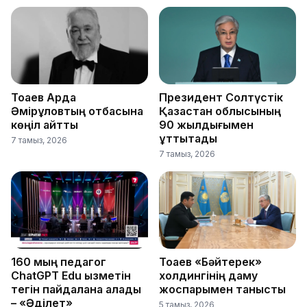
Тоқаев Ардақ
Президент Солтүстік
Әмірқұловтың отбасына
Қазақстан облысының
көңіл айтты
90 жылдығымен
құттықтады
7 тамыз, 2026
7 тамыз, 2026
160 мың педагог
Тоқаев «Бәйтерек»
ChatGPT Edu қызметін
холдингінің даму
тегін пайдалана алады
жоспарымен танысты
– «Әділет»
5 тамыз, 2026