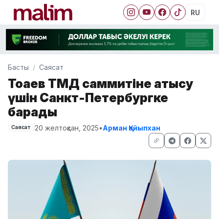
RU
Басты
Саясат
Тоқаев ТМД саммитіне қатысу
үшін Санкт-Петербургке
барады
20 желтоқсан, 2025
•
Арман Қайыпхан
Саясат