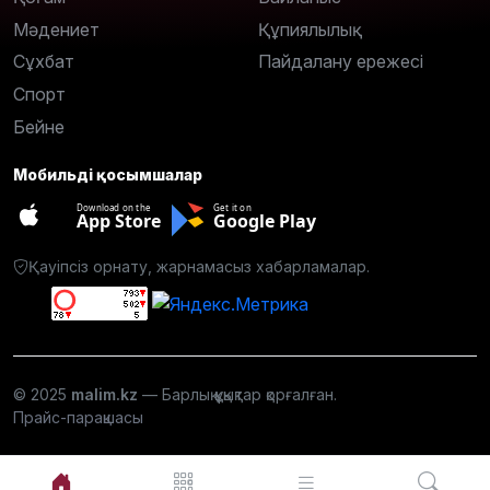
Мәдениет
Құпиялылық
Сұхбат
Пайдалану ережесі
Спорт
Бейне
Мобильді қосымшалар
Download on the
Get it on
App Store
Google Play
Қауіпсіз орнату, жарнамасыз хабарламалар.
© 2025
malim.kz
— Барлық құқықтар қорғалған.
Прайс-парақшасы