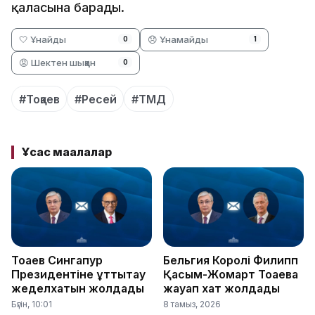
қаласына барады.
🤍 Ұнайды
😞 Ұнамайды
0
1
😡 Шектен шыққан
0
#Тоқаев
#Ресей
#ТМД
Ұқсас мақалалар
Тоқаев Сингапур
Бельгия Королі Филипп
Президентіне құттықтау
Қасым-Жомарт Тоқаевқа
жеделхатын жолдады
жауап хат жолдады
Бүгін, 10:01
8 тамыз, 2026