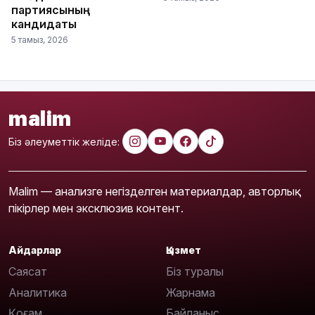
партиясының
кандидаты
5 тамыз, 2026
malim
Біз әлеуметтік желіде:
Malim — анализге негізделген материалдар, авторлық
пікірлер мен эксклюзив контент.
Айдарлар
Қызмет
Саясат
Біз туралы
Аналитика
Жарнама
Қоғам
Байланыс