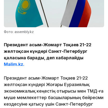
Фото: assembly.kz
Президент Қасым-Жомарт Тоқаев 21-22
желтоқсан күндері Санкт-Петербург
қаласына барады, деп хабарлайды
Malim.kz.
Президент Қасым-Жомарт Тоқаев 21-22
желтоқсан күндері Жоғары Еуразиялық
экономикалық кеңестің отырысы мен ТМД-ға
мүше мемлекеттер басшыларының бейресми
кездесуіне қатысу үшін Санкт-Петербург