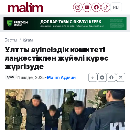
RU
Басты
Қоғам
Ұлттық қауіпсіздік комитеті
лаңкестікпен жүйелі күрес
жүргізуде
11 шілде, 2025
•
Malim Админ
Қоғам