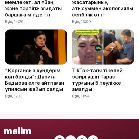
мемлекет, ал «Заң
жасақтарының
және тәртіп» қағидаты
қатысуымен экологиялық
баршаға міндетті
сенбілік өтті
Бүгін, 14:26
Бүгін, 13:00
"Қорғансыз күндерім
TikTok-тағы тікелей
көп болды": Дариға
эфирі үшін Тараз
Бадықова елге айтпаған
тұрғыны 5 тәулікке
құпиясын жайып салды
қамалды
Бүгін, 12:13
Бүгін, 11:54
malim