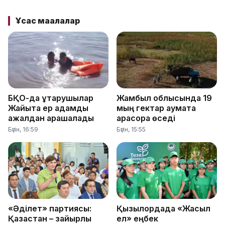
Ұқсас мақалалар
БҚО-да құтқарушылар
Жамбыл облысында 19
Жайықта ер адамды
мың гектар аумақта
ажалдан арашалады
қарасора өседі
Бүгін, 16:59
Бүгін, 15:55
«Әділет» партиясы:
Қызылордада «Жасыл
Қазақстан – зайырлы
ел» еңбек