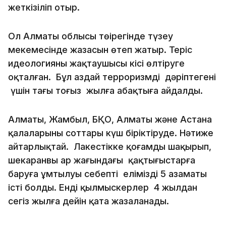
жеткізіліп отыр.
Ол Алматы облысы төңірегінде түзеу
мекемесінде жазасын өтеп жатыр. Теріс
идеологияның жақтаушысы кісі өлтіруге
оқталған. Бұл аздай терроризмді дәріптегені
үшін тағы тоғыз жылға абақтыға айдалды.
Алматы, Жамбыл, БҚО, Алматы және Астана
қалаларының соттары күш біріктіруде. Нәтиже
айтарлықтай. Лаңкестікке қоғамды шақырып,
шекаранвың ар жағындағы қақтығыстарға
баруға ұмтылуы себепті еліміздің 5 азаматы
істі болды. Енді қылмыскерлер 4 жылдан
сегіз жылға дейін қатаң жазаланады.