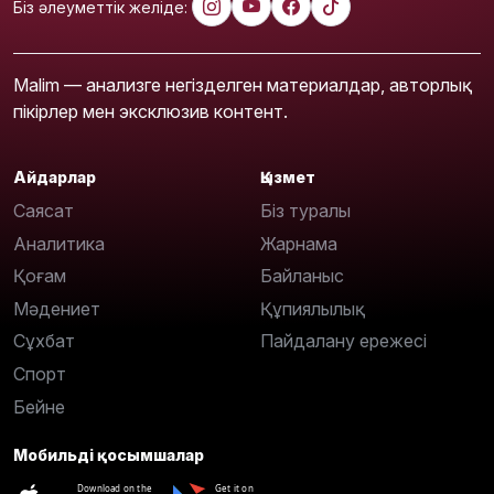
Біз әлеуметтік желіде:
Malim — анализге негізделген материалдар, авторлық
пікірлер мен эксклюзив контент.
Айдарлар
Қызмет
Саясат
Біз туралы
Аналитика
Жарнама
Қоғам
Байланыс
Мәдениет
Құпиялылық
Сұхбат
Пайдалану ережесі
Спорт
Бейне
Мобильді қосымшалар
Download on the
Get it on