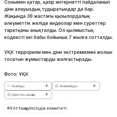
Сонымен қатар, қазір интернетті пайдаланып
діни алауыздық тудыратындар да бар.
Жақында 39 жастағы қызылордалық
әлеуметтік желіде видеолар мен суреттер
таратқаны анықталды. Ол қылмыстық
кодекстің екі бабы бойынша 7 жылға сотталды.
ҰҚК терроризм мен діни экстремизмнің жолын
тосатын жұмыстарды жалғастырады.
Фото: ҰҚК
🤍 Ұнайды
😞 Ұнамайды
0
0
😡 Шектен шыққан
0
#Ұлттық қауіпсіздік комитеті