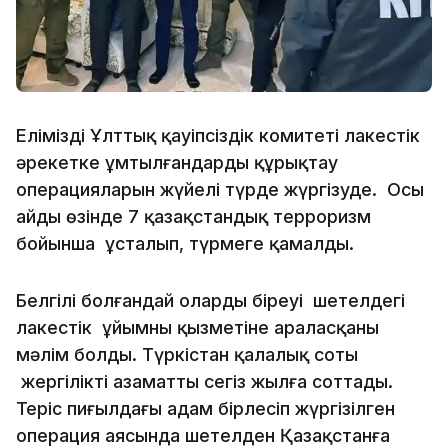
Еліміздің Ұлттық қауіпсіздік комитеті лаңкестік
әрекетке ұмтылғандарды құрықтау
операцияларын жүйелі түрде жүргізуде. Осы
айдың өзінде 7 қазақстандық терроризм
бойынша ұсталып, түрмеге қамалды.
Белгілі болғандай олардың біреуі шетелдегі
лаңкестік ұйымның қызметіне араласқаны
мәлім болды. Түркістан қалалық соты
жергілікті азаматты сегіз жылға соттады.
Теріс пиғылдағы адам бірлесіп жүргізілген
операция аясында шетелден Қазақстанға